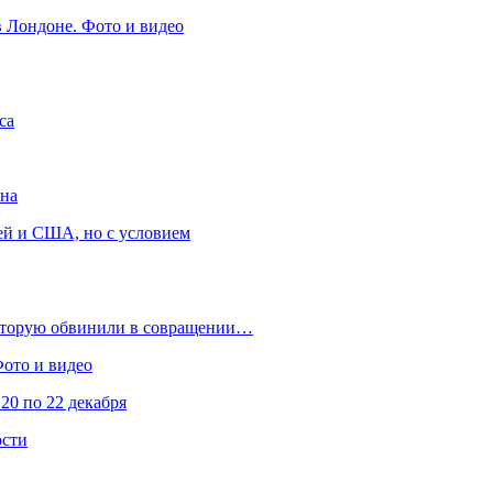
в Лондоне. Фото и видео
са
она
ей и США, но с условием
которую обвинили в совращении…
Фото и видео
20 по 22 декабря
ости