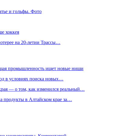
атье и гольфы. Фото
ше хоккея
лотерее на 20-летии Трассы…
ющая промышленность ищет новые ниши
год в условиях поиска новых…
рая — о том, как изменился реальный…
на продукты в Алтайском крае за…
гие университеты. Комментарий…