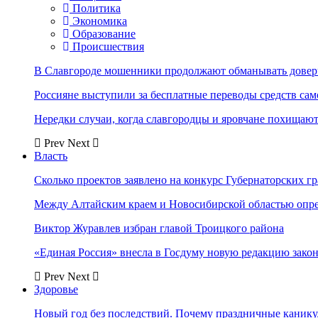
Политика
Экономика
Образование
Происшествия
В Славгороде мошенники продолжают обманывать довер
Россияне выступили за бесплатные переводы средств сам
Нередки случаи, когда славгородцы и яровчане похищают
Prev
Next
Власть
Сколько проектов заявлено на конкурс Губернаторских гр
Между Алтайским краем и Новосибирской областью опр
Виктор Журавлев избран главой Троицкого района
«Единая Россия» внесла в Госдуму новую редакцию закон
Prev
Next
Здоровье
Новый год без последствий. Почему праздничные каник