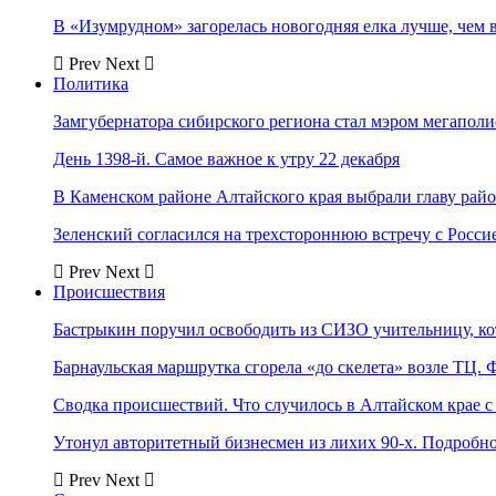
В «Изумрудном» загорелась новогодняя елка лучше, чем 
Prev
Next
Политика
Замгубернатора сибирского региона стал мэром мегаполи
День 1398-й. Самое важное к утру 22 декабря
В Каменском районе Алтайского края выбрали главу рай
Зеленский согласился на трехстороннюю встречу с Росси
Prev
Next
Происшествия
Бастрыкин поручил освободить из СИЗО учительницу, 
Барнаульская маршрутка сгорела «до скелета» возле ТЦ. 
Сводка происшествий. Что случилось в Алтайском крае с 
Утонул авторитетный бизнесмен из лихих 90-х. Подробн
Prev
Next