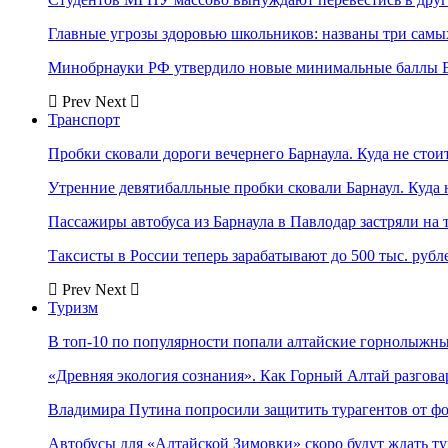
Главные угрозы здоровью школьников: названы три самых
Минобрнауки РФ утвердило новые минимальные баллы Е
Prev
Next
Транспорт
Пробки сковали дороги вечернего Барнаула. Куда не стоит
Утренние девятибалльные пробки сковали Барнаул. Куда н
Пассажиры автобуса из Барнаула в Павлодар застряли на 
Таксисты в России теперь зарабатывают до 500 тыс. рубл
Prev
Next
Туризм
В топ-10 по популярности попали алтайские горнолыжн
«Древняя экология сознания». Как Горный Алтай разгова
Владимира Путина попросили защитить турагентов от ф
Автобусы для «Алтайской Зимовки» скоро будут ждать ту