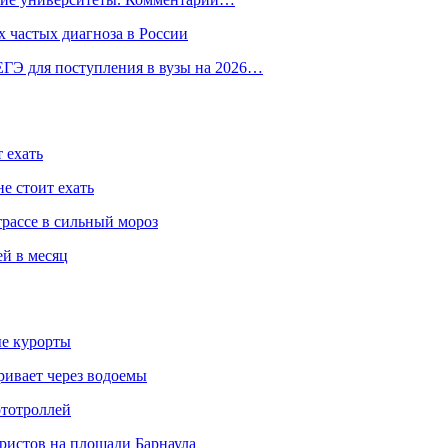
 частых диагноза в России
ГЭ для поступления в вузы на 2026…
 ехать
е стоит ехать
трассе в сильный мороз
ей в месяц
ые курорты
ривает через водоемы
ототроллей
ристов на площади Барнаула