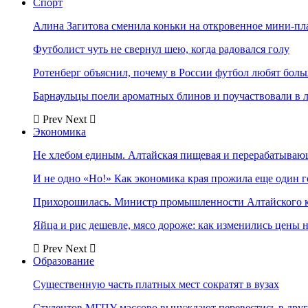
Спорт
Алина Загитова сменила коньки на откровенное мини-пл
Футболист чуть не свернул шею, когда радовался голу
Ротенберг объяснил, почему в России футбол любят боль
Барнаульцы поели ароматных блинов и поучаствовали в 
Prev
Next
Экономика
Не хлебом единым. Алтайская пищевая и перерабатыва
И не одно «Но!» Как экономика края прожила еще один 
Прихорошилась. Министр промышленности Алтайского к
Яйца и рис дешевле, мясо дороже: как изменились цены 
Prev
Next
Образование
Существенную часть платных мест сократят в вузах
Студентов МГПУ массово вынуждают перевестись в дру