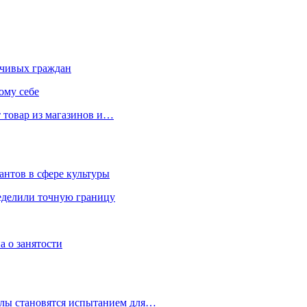
чивых граждан
ому себе
 товар из магазинов и…
антов в сфере культуры
еделили точную границу
а о занятости
улы становятся испытанием для…