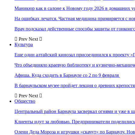
Маникюр как в салоне к Новому году 2026 в домашних у
На ошибках лечатся. Частная медицина примиряется с н
Врач подсказал действенные способы защиты от гонконг
Prev
Next
Культура
Еще один алтайский кинозал присоединился к проекту «
Что объединяло краевую библиотеку и кузнечно-механи
Афиша. Куда сходить в Барнауле со 2 по 9 февраля
В барнаульском музее пройдет лекция о древних крепост
Prev
Next
Общество
Центральный район Барнаула засверкал огнями и уже в ш
Клиенты идут за любовью. Предприниматели поделились 
Олени Деда Мороза и игрушки «скачут» по Барнаулу. Но