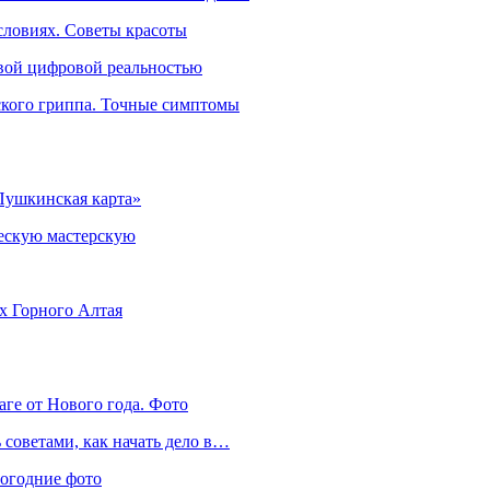
словиях. Советы красоты
овой цифровой реальностью
ского гриппа. Точные симптомы
Пушкинская карта»
ческую мастерскую
ях Горного Алтая
аге от Нового года. Фото
советами, как начать дело в…
вогодние фото