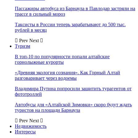
Пассажиры автобуса из Барнаула в Павлодар застряли на
трассе в сильный мороз
Таксисты в России теперь зарабатывают до 500 тыс.
рублей в месяц
Prev
Next
Туризм
В топ-10 по популярности попали алтайские
горнолыжные курорты
«Древняя экология сознания». Как Горный Алтай
разговаривает через водоемы
Владимира Путина попросили защитить турагентов от
фототроллей
Автобусы для «Алтайской Зимовки» скоро будут ждать
туристов на площади Барнаула
Prev
Next
Недвижимость
Интересы