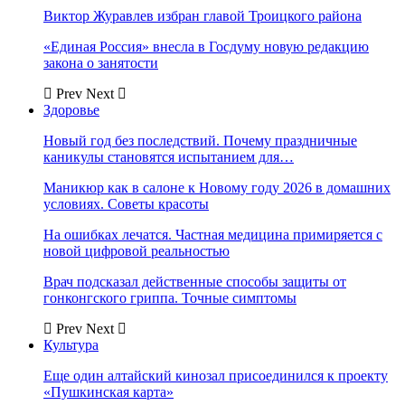
Виктор Журавлев избран главой Троицкого района
«Единая Россия» внесла в Госдуму новую редакцию
закона о занятости
Prev
Next
Здоровье
Новый год без последствий. Почему праздничные
каникулы становятся испытанием для…
Маникюр как в салоне к Новому году 2026 в домашних
условиях. Советы красоты
На ошибках лечатся. Частная медицина примиряется с
новой цифровой реальностью
Врач подсказал действенные способы защиты от
гонконгского гриппа. Точные симптомы
Prev
Next
Культура
Еще один алтайский кинозал присоединился к проекту
«Пушкинская карта»