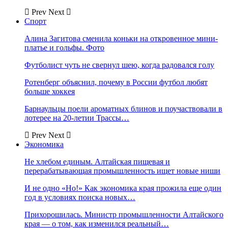
Prev
Next
Спорт
Алина Загитова сменила коньки на откровенное мини-
платье и гольфы. Фото
Футболист чуть не свернул шею, когда радовался голу
Ротенберг объяснил, почему в России футбол любят
больше хоккея
Барнаульцы поели ароматных блинов и поучаствовали в
лотерее на 20-летии Трассы…
Prev
Next
Экономика
Не хлебом единым. Алтайская пищевая и
перерабатывающая промышленность ищет новые ниши
И не одно «Но!» Как экономика края прожила еще один
год в условиях поиска новых…
Прихорошилась. Министр промышленности Алтайского
края — о том, как изменился реальный…