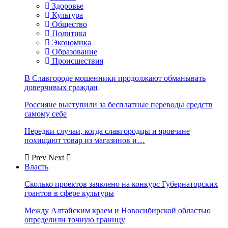
Здоровье
Культура
Общество
Политика
Экономика
Образование
Происшествия
В Славгороде мошенники продолжают обманывать
доверчивых граждан
Россияне выступили за бесплатные переводы средств
самому себе
Нередки случаи, когда славгородцы и яровчане
похищают товар из магазинов и…
Prev
Next
Власть
Сколько проектов заявлено на конкурс Губернаторских
грантов в сфере культуры
Между Алтайским краем и Новосибирской областью
определили точную границу