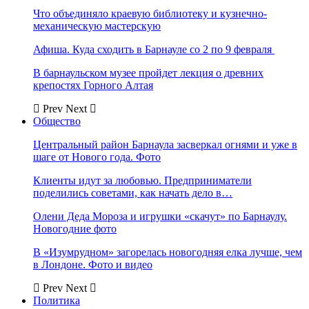
Что объединяло краевую библиотеку и кузнечно-
механическую мастерскую
Афиша. Куда сходить в Барнауле со 2 по 9 февраля
В барнаульском музее пройдет лекция о древних
крепостях Горного Алтая
Prev
Next
Общество
Центральный район Барнаула засверкал огнями и уже в
шаге от Нового года. Фото
Клиенты идут за любовью. Предприниматели
поделились советами, как начать дело в…
Олени Деда Мороза и игрушки «скачут» по Барнаулу.
Новогодние фото
В «Изумрудном» загорелась новогодняя елка лучше, чем
в Лондоне. Фото и видео
Prev
Next
Политика