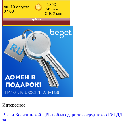
Интересное:
Врачи Косихинской ЦРБ поблагодарили сотрудников ГИБДД
за…