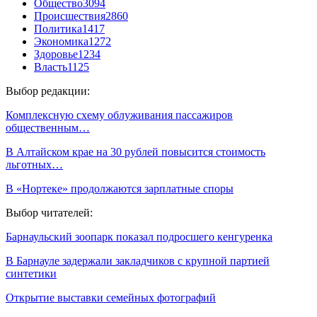
Общество
3094
Происшествия
2860
Политика
1417
Экономика
1272
Здоровье
1234
Власть
1125
Выбор редакции:
Комплексную схему облуживания пассажиров
общественным…
В Алтайском крае на 30 рублей повысится стоимость
льготных…
В «Нортеке» продолжаются зарплатные споры
Выбор читателей:
Барнаульский зоопарк показал подросшего кенгуренка
В Барнауле задержали закладчиков с крупной партией
синтетики
Открытие выставки семейных фотографий