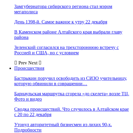
Замгубернатора сибирского региона стал мэром
мегаполиса
День 1398-й. Самое важное к утру 22 декабря
В Каменском районе Алтайского края выбрали главу
района
Зеленский согласился на трехстороннюю встречу с
Россией и США, но с условием
Prev
Next
Происшествия
Бастрыкин поручил освободить из СИЗО учительницу,
которую обвинили в совращении…
Барнаульская маршрутка сгорела «до скелета» возле ТЦ.
Фото и видео
Сводка происшествий. Что случилось в Алтайском крае
с 20 по 22 декабря
Утонул авторитетный бизнесмен из лихих 90-х.
Подробности