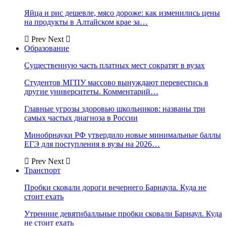
Яйца и рис дешевле, мясо дороже: как изменились цены
на продукты в Алтайском крае за…
Prev
Next
Образование
Существенную часть платных мест сократят в вузах
Студентов МГПУ массово вынуждают перевестись в
другие университеты. Комментарий…
Главные угрозы здоровью школьников: названы три
самых частых диагноза в России
Минобрнауки РФ утвердило новые минимальные баллы
ЕГЭ для поступления в вузы на 2026…
Prev
Next
Транспорт
Пробки сковали дороги вечернего Барнаула. Куда не
стоит ехать
Утренние девятибалльные пробки сковали Барнаул. Куда
не стоит ехать