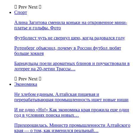
Prev
Next
Спорт
Алина Загитова сменила коньки на откровенное мини-
платье и гольфы. Фото
Футболист чуть не свернул шею, когда радовался голу
Ротенберг объяснил, почему в России футбол любят
больше хоккея
Барнаульцы поели ароматных блинов и поучаствовали в
лотерее на 20-летии Трассы…
Prev
Next
Экономика
Не хлебом единым. Алтайская пищевая и
перерабатывающая промышленность ищет новые ниши
И не одно «Но!» Как экономика края прожила еще один
год в условиях поиска новых…
Прихорошилась. Министр промышленности Алтайского
края — о том, как изменился реальный…