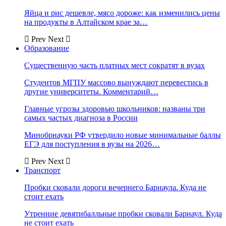
Яйца и рис дешевле, мясо дороже: как изменились цены
на продукты в Алтайском крае за…
Prev
Next
Образование
Существенную часть платных мест сократят в вузах
Студентов МГПУ массово вынуждают перевестись в
другие университеты. Комментарий…
Главные угрозы здоровью школьников: названы три
самых частых диагноза в России
Минобрнауки РФ утвердило новые минимальные баллы
ЕГЭ для поступления в вузы на 2026…
Prev
Next
Транспорт
Пробки сковали дороги вечернего Барнаула. Куда не
стоит ехать
Утренние девятибалльные пробки сковали Барнаул. Куда
не стоит ехать