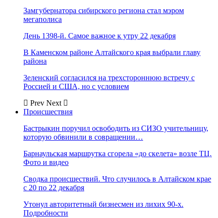
Замгубернатора сибирского региона стал мэром
мегаполиса
День 1398-й. Самое важное к утру 22 декабря
В Каменском районе Алтайского края выбрали главу
района
Зеленский согласился на трехстороннюю встречу с
Россией и США, но с условием
Prev
Next
Происшествия
Бастрыкин поручил освободить из СИЗО учительницу,
которую обвинили в совращении…
Барнаульская маршрутка сгорела «до скелета» возле ТЦ.
Фото и видео
Сводка происшествий. Что случилось в Алтайском крае
с 20 по 22 декабря
Утонул авторитетный бизнесмен из лихих 90-х.
Подробности