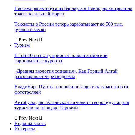
Пассажиры автобуса из Барнаула в Павлодар застряли на
трассе в сильный мороз
Таксисты в России теперь зарабатывают до 500 тыс.
рублей в месяц
Prev
Next
Туризм
В топ-10 по популярности попали алтайские
горнолыжные курорты
«Древняя экология сознания». Как Горный Алтай
разговаривает через водоемы
Владимира Путина попросили защитить турагентов от
фототроллей
Автобусы для «Алтайской Зимовки» скоро будут ждать
туристов на площади Барнаула
Prev
Next
Недвижимость
Интересы