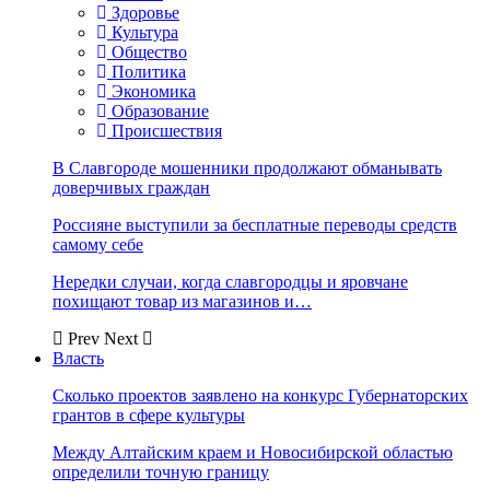
Здоровье
Культура
Общество
Политика
Экономика
Образование
Происшествия
В Славгороде мошенники продолжают обманывать
доверчивых граждан
Россияне выступили за бесплатные переводы средств
самому себе
Нередки случаи, когда славгородцы и яровчане
похищают товар из магазинов и…
Prev
Next
Власть
Сколько проектов заявлено на конкурс Губернаторских
грантов в сфере культуры
Между Алтайским краем и Новосибирской областью
определили точную границу