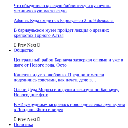
Что объединяло краевую библиотеку и кузнечно-
механическую мастерскую
Афиша. Куда сходить в Барнауле со 2 по 9 февраля
В барнаульском музее пройдет лекция о древних
крепостях Горного Алтая
Prev
Next
Общество
Центральный район Барнаула засверкал огнями и уже в
шаге от Нового года. Фото
Клиенты идут за любовью. Предприниматели
поделились советами, как начать дело в…
Олени Деда Мороза и игрушки «скачут» по Барнаулу.
Новогодние фото
В «Изумрудном» загорелась новогодняя елка лучше, чем
в Лондоне. Фото и видео
Prev
Next
Политика