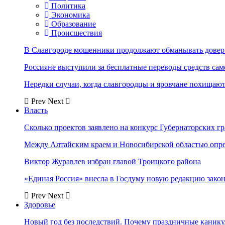
Политика
Экономика
Образование
Происшествия
В Славгороде мошенники продолжают обманывать довер
Россияне выступили за бесплатные переводы средств сам
Нередки случаи, когда славгородцы и яровчане похищают
Prev
Next
Власть
Сколько проектов заявлено на конкурс Губернаторских гр
Между Алтайским краем и Новосибирской областью опр
Виктор Журавлев избран главой Троицкого района
«Единая Россия» внесла в Госдуму новую редакцию закон
Prev
Next
Здоровье
Новый год без последствий. Почему праздничные каник