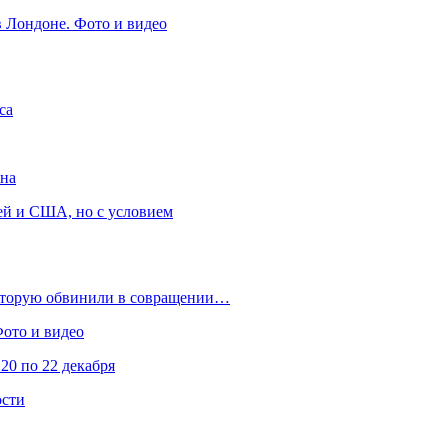
в Лондоне. Фото и видео
са
она
ей и США, но с условием
которую обвинили в совращении…
Фото и видео
20 по 22 декабря
ости