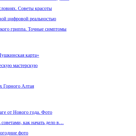
словиях. Советы красоты
овой цифровой реальностью
ского гриппа. Точные симптомы
Пушкинская карта»
ческую мастерскую
ях Горного Алтая
аге от Нового года. Фото
советами, как начать дело в…
вогодние фото