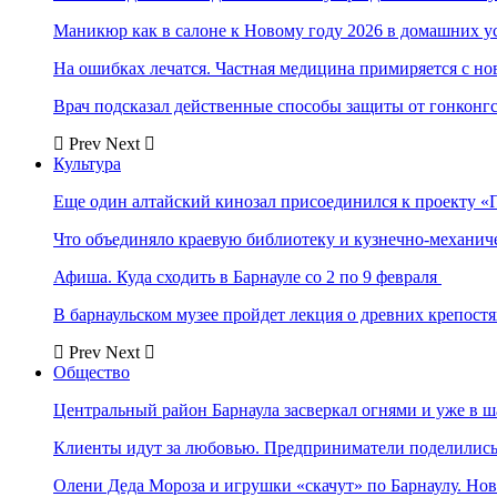
Маникюр как в салоне к Новому году 2026 в домашних у
На ошибках лечатся. Частная медицина примиряется с н
Врач подсказал действенные способы защиты от гонконг
Prev
Next
Культура
Еще один алтайский кинозал присоединился к проекту «
Что объединяло краевую библиотеку и кузнечно-механи
Афиша. Куда сходить в Барнауле со 2 по 9 февраля
В барнаульском музее пройдет лекция о древних крепост
Prev
Next
Общество
Центральный район Барнаула засверкал огнями и уже в ш
Клиенты идут за любовью. Предприниматели поделились 
Олени Деда Мороза и игрушки «скачут» по Барнаулу. Но