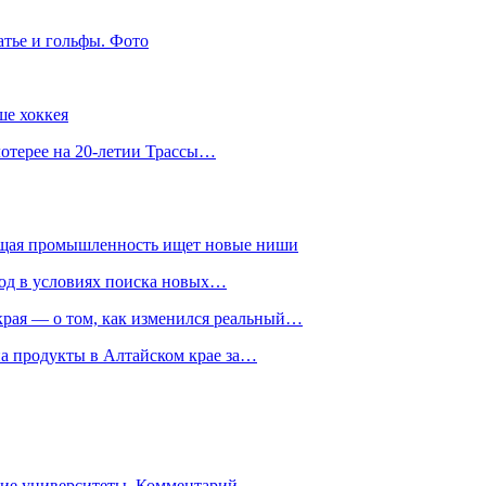
атье и гольфы. Фото
ше хоккея
лотерее на 20-летии Трассы…
ющая промышленность ищет новые ниши
год в условиях поиска новых…
рая — о том, как изменился реальный…
на продукты в Алтайском крае за…
гие университеты. Комментарий…