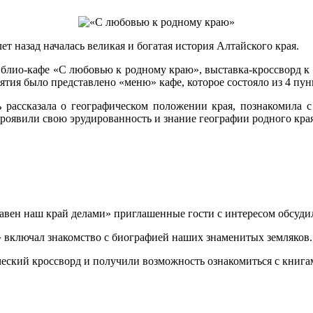
т назад началась великая и богатая история Алтайского края.
иблио-кафе «С любовью к родному краю», выставка-кроссворд к
ятия было представлено «меню» кафе, которое состояло из 4 пун
рассказала о географическом положении края, познакомила с 
роявили свою эрудированность и знание географии родного края
лавен наш край делами» приглашенные гости с интересом обсуд
включал знакомство с биографией наших знаменитых земляков.
ческий кроссворд и получили возможность ознакомиться с книга