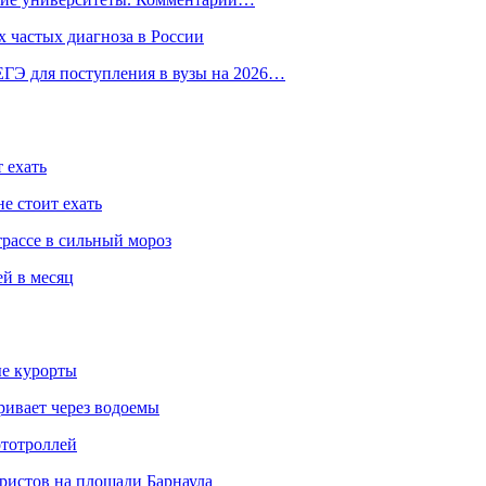
 частых диагноза в России
ГЭ для поступления в вузы на 2026…
 ехать
е стоит ехать
трассе в сильный мороз
ей в месяц
ые курорты
ривает через водоемы
ототроллей
ристов на площади Барнаула