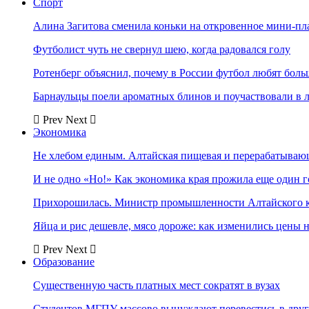
Спорт
Алина Загитова сменила коньки на откровенное мини-пл
Футболист чуть не свернул шею, когда радовался голу
Ротенберг объяснил, почему в России футбол любят боль
Барнаульцы поели ароматных блинов и поучаствовали в 
Prev
Next
Экономика
Не хлебом единым. Алтайская пищевая и перерабатыва
И не одно «Но!» Как экономика края прожила еще один 
Прихорошилась. Министр промышленности Алтайского к
Яйца и рис дешевле, мясо дороже: как изменились цены 
Prev
Next
Образование
Существенную часть платных мест сократят в вузах
Студентов МГПУ массово вынуждают перевестись в дру