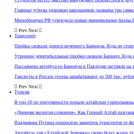
Главные угрозы здоровью школьников: названы три самых
Минобрнауки РФ утвердило новые минимальные баллы Е
Prev
Next
Транспорт
Пробки сковали дороги вечернего Барнаула. Куда не стоит
Утренние девятибалльные пробки сковали Барнаул. Куда н
Пассажиры автобуса из Барнаула в Павлодар застряли на 
Таксисты в России теперь зарабатывают до 500 тыс. рубл
Prev
Next
Туризм
В топ-10 по популярности попали алтайские горнолыжн
«Древняя экология сознания». Как Горный Алтай разгова
Владимира Путина попросили защитить турагентов от ф
Автобусы для «Алтайской Зимовки» скоро будут ждать ту