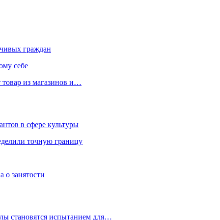
чивых граждан
ому себе
 товар из магазинов и…
антов в сфере культуры
еделили точную границу
а о занятости
улы становятся испытанием для…