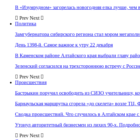
В «Изумрудном» загорелась новогодняя елка лучше, чем 
Prev
Next
Политика
Замгубернатора сибирского региона стал мэром мегаполи
День 1398-й. Самое важное к утру 22 декабря
В Каменском районе Алтайского края выбрали главу рай
Зеленский согласился на трехстороннюю встречу с Росси
Prev
Next
Происшествия
Бастрыкин поручил освободить из СИЗО учительницу, 
Барнаульская маршрутка сгорела «до скелета» возле ТЦ. 
Сводка происшествий. Что случилось в Алтайском крае с 
Утонул авторитетный бизнесмен из лихих 90-х. Подробн
Prev
Next