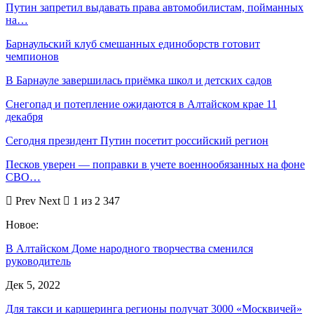
Путин запретил выдавать права автомобилистам, пойманных
на…
Барнаульский клуб смешанных единоборств готовит
чемпионов
В Барнауле завершилась приёмка школ и детских садов
Снегопад и потепление ожидаются в Алтайском крае 11
декабря
Сегодня президент Путин посетит российский регион
Песков уверен — поправки в учете военнообязанных на фоне
СВО…
Prev
Next
1 из 2 347
Новое:
В Алтайском Доме народного творчества сменился
руководитель
Дек 5, 2022
Для такси и каршеринга регионы получат 3000 «Москвичей»