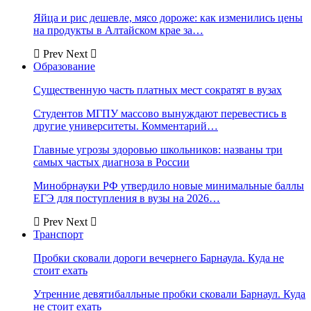
Яйца и рис дешевле, мясо дороже: как изменились цены
на продукты в Алтайском крае за…
Prev
Next
Образование
Существенную часть платных мест сократят в вузах
Студентов МГПУ массово вынуждают перевестись в
другие университеты. Комментарий…
Главные угрозы здоровью школьников: названы три
самых частых диагноза в России
Минобрнауки РФ утвердило новые минимальные баллы
ЕГЭ для поступления в вузы на 2026…
Prev
Next
Транспорт
Пробки сковали дороги вечернего Барнаула. Куда не
стоит ехать
Утренние девятибалльные пробки сковали Барнаул. Куда
не стоит ехать