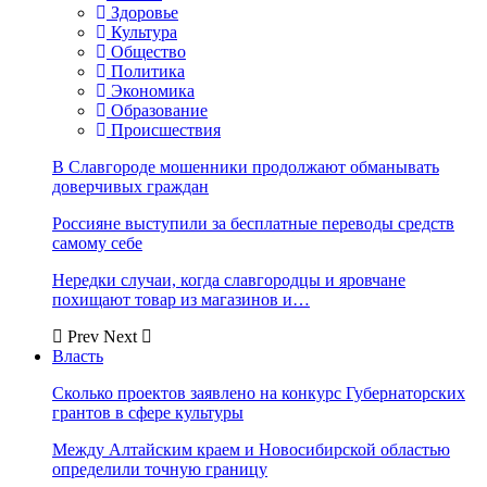
Здоровье
Культура
Общество
Политика
Экономика
Образование
Происшествия
В Славгороде мошенники продолжают обманывать
доверчивых граждан
Россияне выступили за бесплатные переводы средств
самому себе
Нередки случаи, когда славгородцы и яровчане
похищают товар из магазинов и…
Prev
Next
Власть
Сколько проектов заявлено на конкурс Губернаторских
грантов в сфере культуры
Между Алтайским краем и Новосибирской областью
определили точную границу