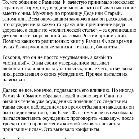
То, что общение с Рамизом Ф. зачастую принимало несколько
странную форму, подтвердили многие, кто отбывал наказание
вместе с ним. Мужчину по прозвищу Деде или Старый,
запомнили. Всем окружавшим заключенным он рассказывал,
что осужден не за какую-то кражу или причинение вреда
здоровью, а сидит по «политической статье» – за организацию
деятельности запрещенной властями России организации.
Помимо каких-то религиозных книг у Рамиза Ф. все время в
руках были рукописные записки, тетрадки, блокноты…
Говорил, что он не просто мусульманин, а какой-то
«истинный». Этим своим утверждением вызывал
любопытство и вопросы у остальных, после чего, отвечая на
них, рассказывал о своих убеждениях. Причем пытался их
навязывать.
Далеко не все, конечно, поддавались его влиянию. Но иногда
Рамиз Ф. обманом обращал людей в свою веру. Один из
бывших теперь уже осужденных поделился со следствием
таким своим наблюдением: во время отбывания наказания он
был свидетелем того, как Рамиз Ф. в том числе путем обмана
пытался заставить осужденных проговорить «шахаду», после
троекратного произнесения которой человек считается
принявшим ислам. Это вызывало конфликты.