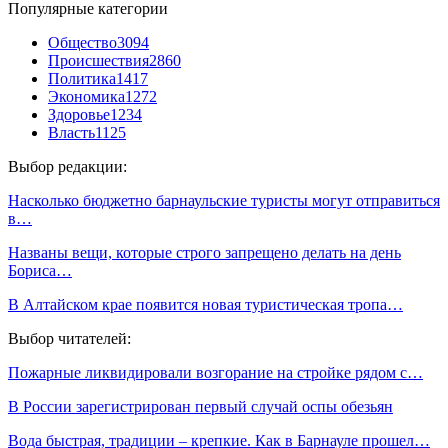
Популярные категории
Общество
3094
Происшествия
2860
Политика
1417
Экономика
1272
Здоровье
1234
Власть
1125
Выбор редакции:
Насколько бюджетно барнаульские туристы могут отправиться
в…
Названы вещи, которые строго запрещено делать на день
Бориса…
В Алтайском крае появится новая туристическая тропа…
Выбор читателей:
Пожарные ликвидировали возгорание на стройке рядом с…
В России зарегистрирован первый случай оспы обезьян
Вода быстрая, традиции – крепкие. Как в Барнауле прошел…