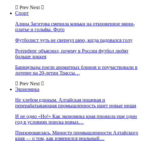
Prev
Next
Спорт
Алина Загитова сменила коньки на откровенное мини-
платье и гольфы. Фото
Футболист чуть не свернул шею, когда радовался голу
Ротенберг объяснил, почему в России футбол любят
больше хоккея
Барнаульцы поели ароматных блинов и поучаствовали в
лотерее на 20-летии Трассы…
Prev
Next
Экономика
Не хлебом единым. Алтайская пищевая и
перерабатывающая промышленность ищет новые ниши
И не одно «Но!» Как экономика края прожила еще один
год в условиях поиска новых…
Прихорошилась. Министр промышленности Алтайского
края — о том, как изменился реальный…