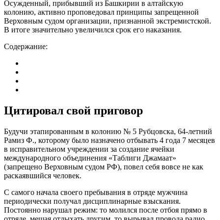
Осужденный, прибывший из Башкирии в алтайскую
колонию, активно проповедовал принципы запрещенной
Верховным судом организации, признанной экстремистской.
В итоге значительно увеличился срок его наказания.
Содержание:
Цитировал свой приговор
Будучи этапированным в колонию № 5 Рубцовска, 64-летний
Рамиз Ф., которому было назначено отбывать 4 года 7 месяцев
в исправительном учреждении за создание ячейки
международного объединения «Таблиги Джамаат»
(запрещено Верховным судом РФ), повел себя вовсе не как
раскаявшийся человек.
С самого начала своего пребывания в отряде мужчина
периодически получал дисциплинарные взыскания.
Постоянно нарушал режим: то молился после отбоя прямо в
отряде, мешая отдыхать другим, то вырывал провода радио,