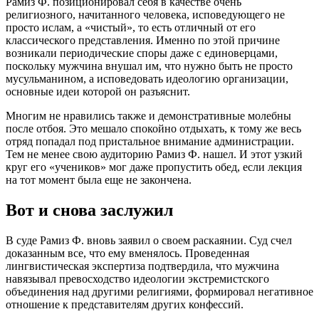
Рамиз Ф. позиционировал себя в качестве очень
религиозного, начитанного человека, исповедующего не
просто ислам, а «чистый», то есть отличный от его
классического представления. Именно по этой причине
возникали периодические споры даже с единоверцами,
поскольку мужчина внушал им, что нужно быть не просто
мусульманином, а исповедовать идеологию организации,
основные идеи которой он разъяснит.
Многим не нравились также и демонстративные молебны
после отбоя. Это мешало спокойно отдыхать, к тому же весь
отряд попадал под пристальное внимание администрации.
Тем не менее свою аудиторию Рамиз Ф. нашел. И этот узкий
круг его «учеников» мог даже пропустить обед, если лекция
на тот момент была еще не закончена.
Вот и снова заслужил
В суде Рамиз Ф. вновь заявил о своем раскаянии. Суд счел
доказанным все, что ему вменялось. Проведенная
лингвистическая экспертиза подтвердила, что мужчина
навязывал превосходство идеологии экстремистского
объединения над другими религиями, формировал негативное
отношение к представителям других конфессий.