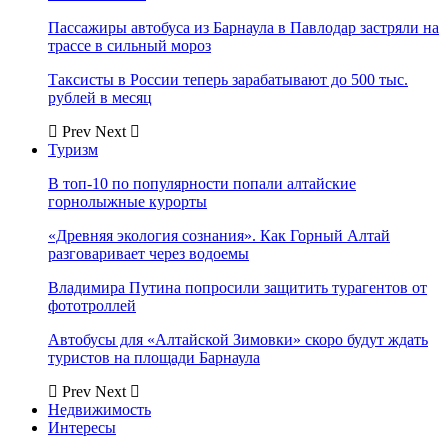
Пассажиры автобуса из Барнаула в Павлодар застряли на
трассе в сильный мороз
Таксисты в России теперь зарабатывают до 500 тыс.
рублей в месяц
Prev
Next
Туризм
В топ-10 по популярности попали алтайские
горнолыжные курорты
«Древняя экология сознания». Как Горный Алтай
разговаривает через водоемы
Владимира Путина попросили защитить турагентов от
фототроллей
Автобусы для «Алтайской Зимовки» скоро будут ждать
туристов на площади Барнаула
Prev
Next
Недвижимость
Интересы