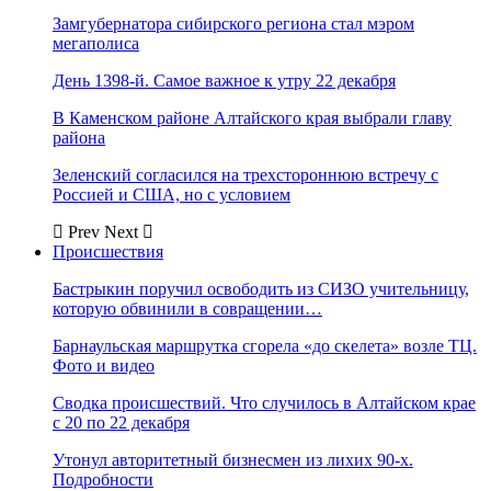
Замгубернатора сибирского региона стал мэром
мегаполиса
День 1398-й. Самое важное к утру 22 декабря
В Каменском районе Алтайского края выбрали главу
района
Зеленский согласился на трехстороннюю встречу с
Россией и США, но с условием
Prev
Next
Происшествия
Бастрыкин поручил освободить из СИЗО учительницу,
которую обвинили в совращении…
Барнаульская маршрутка сгорела «до скелета» возле ТЦ.
Фото и видео
Сводка происшествий. Что случилось в Алтайском крае
с 20 по 22 декабря
Утонул авторитетный бизнесмен из лихих 90-х.
Подробности