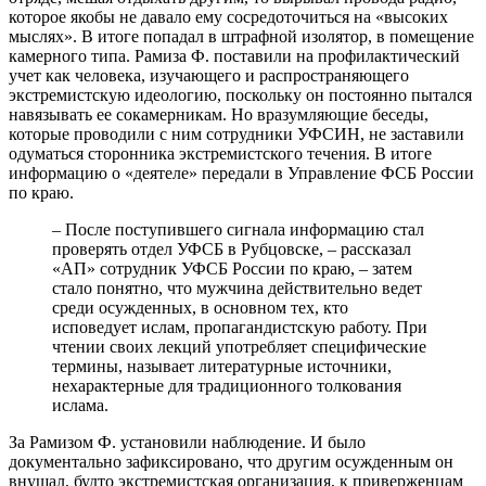
которое якобы не давало ему сосредоточиться на «высоких
мыслях». В итоге попадал в штрафной изолятор, в помещение
камерного типа. Рамиза Ф. поставили на профилактический
учет как человека, изучающего и распространяющего
экстремистскую идеологию, поскольку он постоянно пытался
навязывать ее сокамерникам. Но вразумляющие беседы,
которые проводили с ним сотрудники УФСИН, не заставили
одуматься сторонника экстремистского течения. В итоге
информацию о «деятеле» передали в Управление ФСБ России
по краю.
– После поступившего сигнала информацию стал
проверять отдел УФСБ в Рубцовске, – рассказал
«АП» сотрудник УФСБ России по краю, – затем
стало понятно, что мужчина действительно ведет
среди осужденных, в основном тех, кто
исповедует ислам, пропагандистскую работу. При
чтении своих лекций употребляет специфические
термины, называет литературные источники,
нехарактерные для традиционного толкования
ислама.
За Рамизом Ф. установили наблюдение. И было
документально зафиксировано, что другим осужденным он
внушал, будто экстремистская организация, к приверженцам