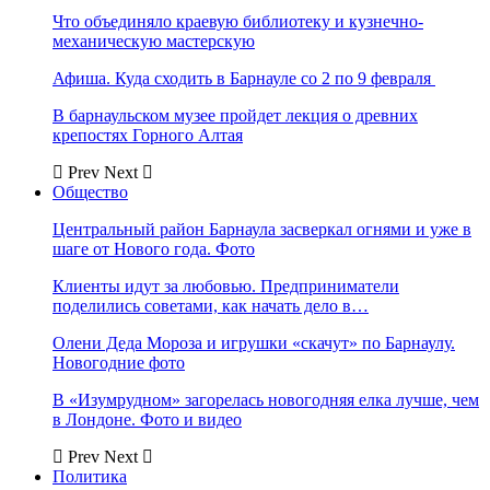
Что объединяло краевую библиотеку и кузнечно-
механическую мастерскую
Афиша. Куда сходить в Барнауле со 2 по 9 февраля
В барнаульском музее пройдет лекция о древних
крепостях Горного Алтая
Prev
Next
Общество
Центральный район Барнаула засверкал огнями и уже в
шаге от Нового года. Фото
Клиенты идут за любовью. Предприниматели
поделились советами, как начать дело в…
Олени Деда Мороза и игрушки «скачут» по Барнаулу.
Новогодние фото
В «Изумрудном» загорелась новогодняя елка лучше, чем
в Лондоне. Фото и видео
Prev
Next
Политика