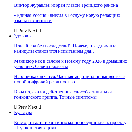
Виктор Журавлев избран главой Троицкого района
«Единая Россия» внесла в Госдуму новую редакцию
закона о занятости
Prev
Next
Здоровье
Новый год без последствий. Почему праздничные
каникулы становятся испытанием для…
Маникюр как в салоне к Новому году 2026 в домашних
условиях. Советы красоты
На ошибках лечатся. Частная медицина примиряется с
новой цифровой реальностью
Врач подсказал действенные способы защиты от
гонконгского гриппа. Точные симптомы
Prev
Next
Культура
Еще один алтайский кинозал присоединился к проекту
«Пушкинская карта»