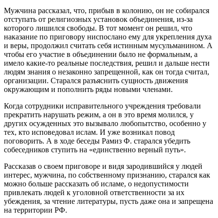
Мужчина рассказал, что, прибыв в колонию, он не собирался
отступать от религиозных установок объединения, из-за
которого лишился свободы. В тот момент он решил, что
наказание по приговору ниспослано ему для укрепления духа
и веры, продолжил считать себя истинным мусульманином. А
чтобы его участие в объединении было не формальным, а
имело какие-то реальные последствия, решил и дальше нести
людям знания о незаконно запрещенной, как он тогда считал,
организации. Старался разъяснить сущность движения
окружающим и пополнить ряды новыми членами.
Когда сотрудники исправительного учреждения требовали
прекратить нарушать режим, а он в это время молился, у
других осужденных это вызывало любопытство, особенно у
тех, кто исповедовал ислам. И уже возникал повод
поговорить. А в ходе беседы Рамиз Ф. старался убедить
собеседников ступить на «единственно верный путь».
Рассказав о своем приговоре и видя зародившийся у людей
интерес, мужчина, по собственному признанию, старался как
можно больше рассказать об исламе, о недопустимости
привлекать людей к уголовной ответственности за их
убеждения, за чтение литературы, пусть даже она и запрещена
на территории РФ.