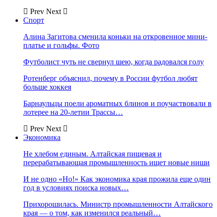
Prev
Next
Спорт
Алина Загитова сменила коньки на откровенное мини-
платье и гольфы. Фото
Футболист чуть не свернул шею, когда радовался голу
Ротенберг объяснил, почему в России футбол любят
больше хоккея
Барнаульцы поели ароматных блинов и поучаствовали в
лотерее на 20-летии Трассы…
Prev
Next
Экономика
Не хлебом единым. Алтайская пищевая и
перерабатывающая промышленность ищет новые ниши
И не одно «Но!» Как экономика края прожила еще один
год в условиях поиска новых…
Прихорошилась. Министр промышленности Алтайского
края — о том, как изменился реальный…