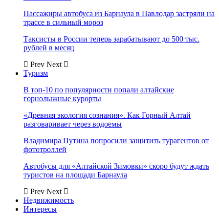
Пассажиры автобуса из Барнаула в Павлодар застряли на
трассе в сильный мороз
Таксисты в России теперь зарабатывают до 500 тыс.
рублей в месяц
Prev
Next
Туризм
В топ-10 по популярности попали алтайские
горнолыжные курорты
«Древняя экология сознания». Как Горный Алтай
разговаривает через водоемы
Владимира Путина попросили защитить турагентов от
фототроллей
Автобусы для «Алтайской Зимовки» скоро будут ждать
туристов на площади Барнаула
Prev
Next
Недвижимость
Интересы