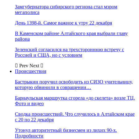
Замгубернатора сибирского региона стал мэром
мегаполиса
День 1398-й. Самое важное к утру 22 декабря
В Каменском районе Алтайского края выбрали главу
района
Зеленский согласился на трехстороннюю встречу с
Россией и США, но с условием
Prev
Next
Происшествия
Бастрыкин поручил освободить из СИЗО учительницу,
которую обвинили в совращении…
Барнаульская маршрутка сгорела «до скелета» возле ТЦ.
Фото и видео
Сводка происшествий. Что случилось в Алтайском крае
с 20 по 22 декабря
Утонул авторитетный бизнесмен из лихих 90-х.
Подробности