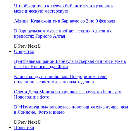
Что объединяло краевую библиотеку и кузнечно-
механическую мастерскую
Афиша. Куда сходить в Барнауле со 2 по 9 февраля
В барнаульском музее пройдет лекция о древних
крепостях Горного Алтая
Prev
Next
Общество
Центральный район Барнаула засверкал огнями и уже в
шаге от Нового года. Фото
Клиенты идут за любовью. Предприниматели
поделились советами, как начать дело в…
Олени Деда Мороза и игрушки «скачут» по Барнаулу.
Новогодние фото
В «Изумрудном» загорелась новогодняя елка лучше, чем
в Лондоне. Фото и видео
Prev
Next
Политика