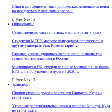
Яйца и рис дешевле, мясо дороже: как изменились цены
на продукты в Алтайском крае за…
Prev
Next
Образование
Существенную часть платных мест сократят в вузах
Студентов МГПУ массово вынуждают перевестись в
другие университеты. Комментарий…
Главные угрозы здоровью школьников: названы три
самых частых диагноза в России
Минобрнауки РФ утвердило новые минимальные баллы
ЕГЭ для поступления в вузы на 2026…
Prev
Next
Транспорт
Пробки сковали дороги вечернего Барнаула. Куда не
стоит ехать
Утренние девятибалльные пробки сковали Барнаул. Куда
не стоит ехать