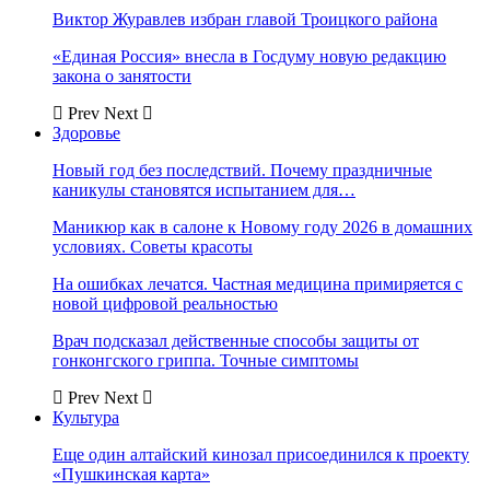
Виктор Журавлев избран главой Троицкого района
«Единая Россия» внесла в Госдуму новую редакцию
закона о занятости
Prev
Next
Здоровье
Новый год без последствий. Почему праздничные
каникулы становятся испытанием для…
Маникюр как в салоне к Новому году 2026 в домашних
условиях. Советы красоты
На ошибках лечатся. Частная медицина примиряется с
новой цифровой реальностью
Врач подсказал действенные способы защиты от
гонконгского гриппа. Точные симптомы
Prev
Next
Культура
Еще один алтайский кинозал присоединился к проекту
«Пушкинская карта»