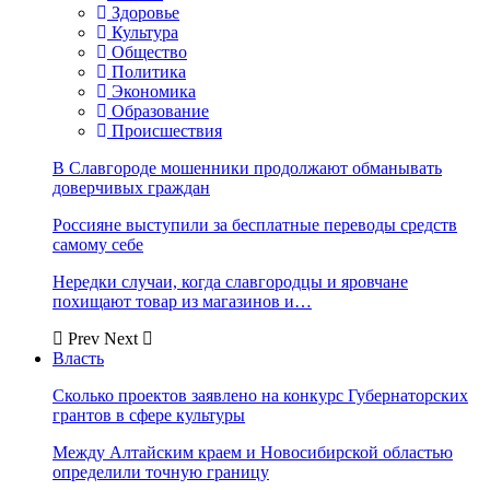
Здоровье
Культура
Общество
Политика
Экономика
Образование
Происшествия
В Славгороде мошенники продолжают обманывать
доверчивых граждан
Россияне выступили за бесплатные переводы средств
самому себе
Нередки случаи, когда славгородцы и яровчане
похищают товар из магазинов и…
Prev
Next
Власть
Сколько проектов заявлено на конкурс Губернаторских
грантов в сфере культуры
Между Алтайским краем и Новосибирской областью
определили точную границу