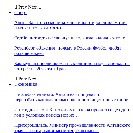
Prev
Next
Спорт
Алина Загитова сменила коньки на откровенное мини-
платье и гольфы. Фото
Футболист чуть не свернул шею, когда радовался голу
Ротенберг объяснил, почему в России футбол любят
больше хоккея
Барнаульцы поели ароматных блинов и поучаствовали в
лотерее на 20-летии Трассы…
Prev
Next
Экономика
Не хлебом единым. Алтайская пищевая и
перерабатывающая промышленность ищет новые ниши
И не одно «Но!» Как экономика края прожила еще один
год в условиях поиска новых…
Прихорошилась. Министр промышленности Алтайского
края — о том, как изменился реальный…