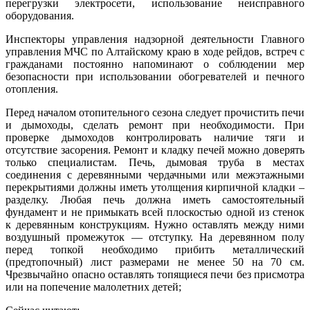
перегрузки электросети, использование неисправного
оборудования.
Инспекторы управления надзорной деятельности Главного
управления МЧС по Алтайскому краю в ходе рейдов, встреч с
гражданами постоянно напоминают о соблюдении мер
безопасности при использовании обогревателей и печного
отопления.
Перед началом отопительного сезона следует прочистить печи
и дымоходы, сделать ремонт при необходимости. При
проверке дымоходов контролировать наличие тяги и
отсутствие засорения. Ремонт и кладку печей можно доверять
только специалистам. Печь, дымовая труба в местах
соединения с деревянными чердачными или межэтажными
перекрытиями должны иметь утолщения кирпичной кладки –
разделку. Любая печь должна иметь самостоятельный
фундамент и не примыкать всей плоскостью одной из стенок
к деревянным конструкциям. Нужно оставлять между ними
воздушный промежуток — отступку. На деревянном полу
перед топкой необходимо прибить металлический
(предтопочный) лист размерами не менее 50 на 70 см.
Чрезвычайно опасно оставлять топящиеся печи без присмотра
или на попечение малолетних детей;