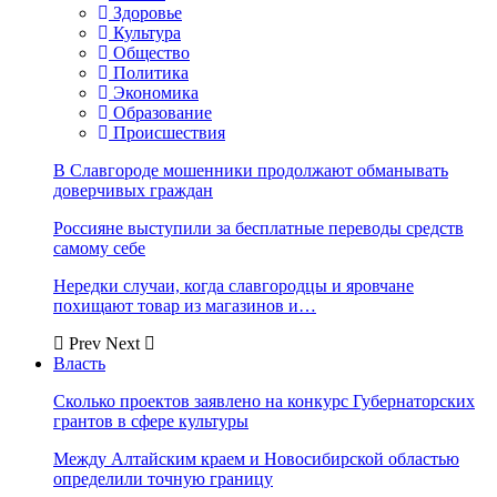
Здоровье
Культура
Общество
Политика
Экономика
Образование
Происшествия
В Славгороде мошенники продолжают обманывать
доверчивых граждан
Россияне выступили за бесплатные переводы средств
самому себе
Нередки случаи, когда славгородцы и яровчане
похищают товар из магазинов и…
Prev
Next
Власть
Сколько проектов заявлено на конкурс Губернаторских
грантов в сфере культуры
Между Алтайским краем и Новосибирской областью
определили точную границу