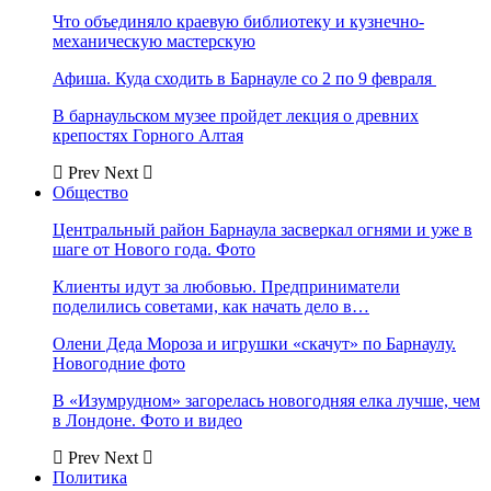
Что объединяло краевую библиотеку и кузнечно-
механическую мастерскую
Афиша. Куда сходить в Барнауле со 2 по 9 февраля
В барнаульском музее пройдет лекция о древних
крепостях Горного Алтая
Prev
Next
Общество
Центральный район Барнаула засверкал огнями и уже в
шаге от Нового года. Фото
Клиенты идут за любовью. Предприниматели
поделились советами, как начать дело в…
Олени Деда Мороза и игрушки «скачут» по Барнаулу.
Новогодние фото
В «Изумрудном» загорелась новогодняя елка лучше, чем
в Лондоне. Фото и видео
Prev
Next
Политика