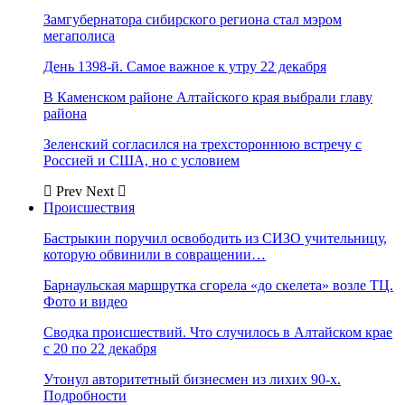
Замгубернатора сибирского региона стал мэром
мегаполиса
День 1398-й. Самое важное к утру 22 декабря
В Каменском районе Алтайского края выбрали главу
района
Зеленский согласился на трехстороннюю встречу с
Россией и США, но с условием
Prev
Next
Происшествия
Бастрыкин поручил освободить из СИЗО учительницу,
которую обвинили в совращении…
Барнаульская маршрутка сгорела «до скелета» возле ТЦ.
Фото и видео
Сводка происшествий. Что случилось в Алтайском крае
с 20 по 22 декабря
Утонул авторитетный бизнесмен из лихих 90-х.
Подробности