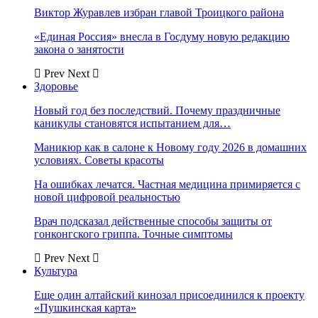
Виктор Журавлев избран главой Троицкого района
«Единая Россия» внесла в Госдуму новую редакцию
закона о занятости
Prev
Next
Здоровье
Новый год без последствий. Почему праздничные
каникулы становятся испытанием для…
Маникюр как в салоне к Новому году 2026 в домашних
условиях. Советы красоты
На ошибках лечатся. Частная медицина примиряется с
новой цифровой реальностью
Врач подсказал действенные способы защиты от
гонконгского гриппа. Точные симптомы
Prev
Next
Культура
Еще один алтайский кинозал присоединился к проекту
«Пушкинская карта»