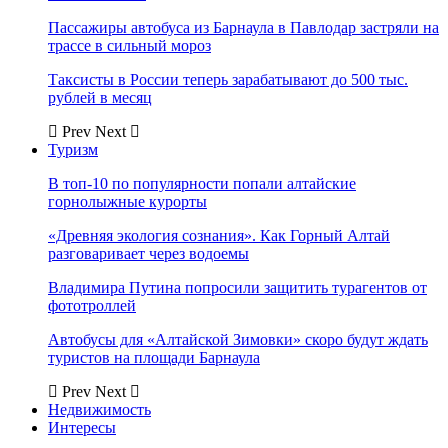
Пассажиры автобуса из Барнаула в Павлодар застряли на
трассе в сильный мороз
Таксисты в России теперь зарабатывают до 500 тыс.
рублей в месяц
Prev
Next
Туризм
В топ-10 по популярности попали алтайские
горнолыжные курорты
«Древняя экология сознания». Как Горный Алтай
разговаривает через водоемы
Владимира Путина попросили защитить турагентов от
фототроллей
Автобусы для «Алтайской Зимовки» скоро будут ждать
туристов на площади Барнаула
Prev
Next
Недвижимость
Интересы