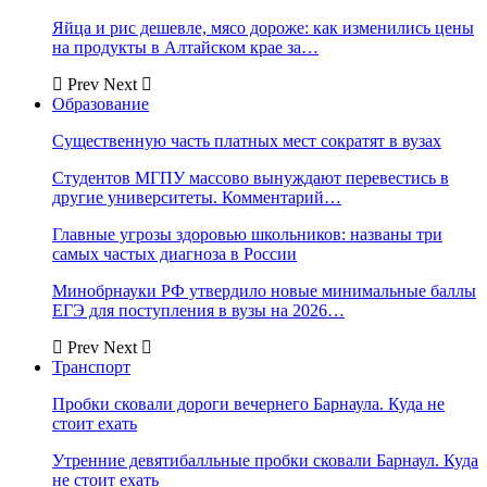
Яйца и рис дешевле, мясо дороже: как изменились цены
на продукты в Алтайском крае за…
Prev
Next
Образование
Существенную часть платных мест сократят в вузах
Студентов МГПУ массово вынуждают перевестись в
другие университеты. Комментарий…
Главные угрозы здоровью школьников: названы три
самых частых диагноза в России
Минобрнауки РФ утвердило новые минимальные баллы
ЕГЭ для поступления в вузы на 2026…
Prev
Next
Транспорт
Пробки сковали дороги вечернего Барнаула. Куда не
стоит ехать
Утренние девятибалльные пробки сковали Барнаул. Куда
не стоит ехать