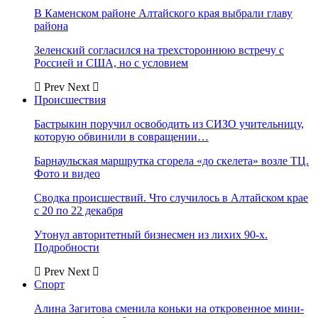
В Каменском районе Алтайского края выбрали главу
района
Зеленский согласился на трехстороннюю встречу с
Россией и США, но с условием
Prev
Next
Происшествия
Бастрыкин поручил освободить из СИЗО учительницу,
которую обвинили в совращении…
Барнаульская маршрутка сгорела «до скелета» возле ТЦ.
Фото и видео
Сводка происшествий. Что случилось в Алтайском крае
с 20 по 22 декабря
Утонул авторитетный бизнесмен из лихих 90-х.
Подробности
Prev
Next
Спорт
Алина Загитова сменила коньки на откровенное мини-