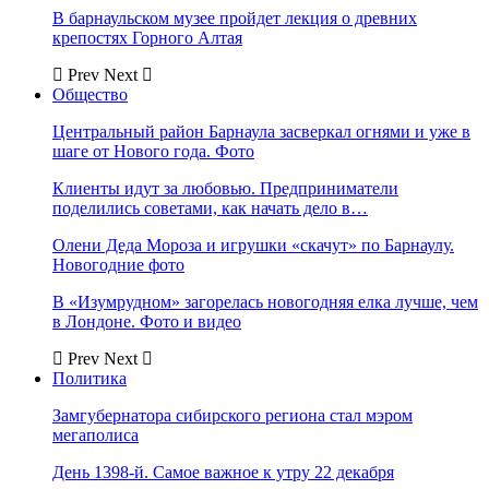
В барнаульском музее пройдет лекция о древних
крепостях Горного Алтая
Prev
Next
Общество
Центральный район Барнаула засверкал огнями и уже в
шаге от Нового года. Фото
Клиенты идут за любовью. Предприниматели
поделились советами, как начать дело в…
Олени Деда Мороза и игрушки «скачут» по Барнаулу.
Новогодние фото
В «Изумрудном» загорелась новогодняя елка лучше, чем
в Лондоне. Фото и видео
Prev
Next
Политика
Замгубернатора сибирского региона стал мэром
мегаполиса
День 1398-й. Самое важное к утру 22 декабря