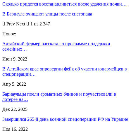
Сколько придется восстанавливаться после удаления почки…
В Барнауле очищают улицы после снегопада
Prev
Next
1 из 2 347
Новое:
Алтайский фермер рассказал о программе поддержки
семейных…
Июн 9, 2022
В Алтайском крае опровергли фейк об участии юнармейцев в
спецоперации…
Апр 5, 2022
Барнаульцы поели ароматных блинов и поучаствовали в
лотерее на…
Дек 22, 2025
Завершился 265-й день военной спецоперации РФ на Украине
Ноя 16, 2022