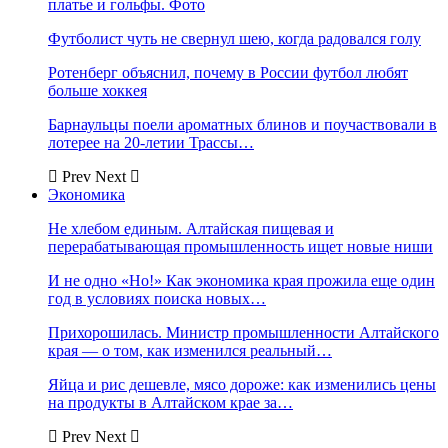
платье и гольфы. Фото
Футболист чуть не свернул шею, когда радовался голу
Ротенберг объяснил, почему в России футбол любят
больше хоккея
Барнаульцы поели ароматных блинов и поучаствовали в
лотерее на 20-летии Трассы…
Prev
Next
Экономика
Не хлебом единым. Алтайская пищевая и
перерабатывающая промышленность ищет новые ниши
И не одно «Но!» Как экономика края прожила еще один
год в условиях поиска новых…
Прихорошилась. Министр промышленности Алтайского
края — о том, как изменился реальный…
Яйца и рис дешевле, мясо дороже: как изменились цены
на продукты в Алтайском крае за…
Prev
Next