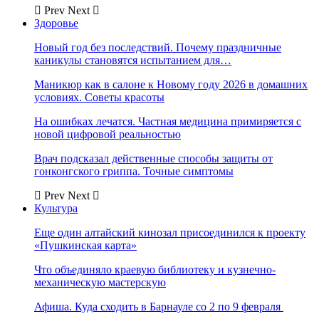
Prev
Next
Здоровье
Новый год без последствий. Почему праздничные
каникулы становятся испытанием для…
Маникюр как в салоне к Новому году 2026 в домашних
условиях. Советы красоты
На ошибках лечатся. Частная медицина примиряется с
новой цифровой реальностью
Врач подсказал действенные способы защиты от
гонконгского гриппа. Точные симптомы
Prev
Next
Культура
Еще один алтайский кинозал присоединился к проекту
«Пушкинская карта»
Что объединяло краевую библиотеку и кузнечно-
механическую мастерскую
Афиша. Куда сходить в Барнауле со 2 по 9 февраля