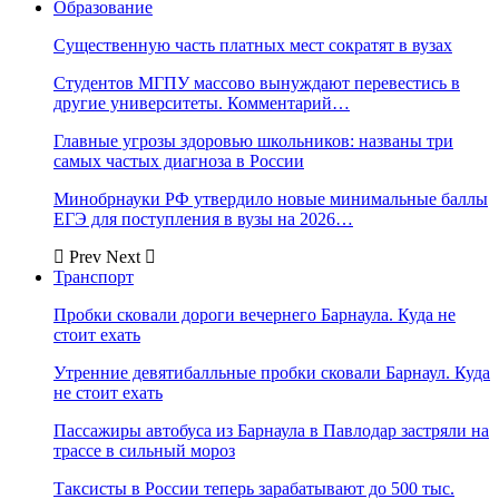
Образование
Существенную часть платных мест сократят в вузах
Студентов МГПУ массово вынуждают перевестись в
другие университеты. Комментарий…
Главные угрозы здоровью школьников: названы три
самых частых диагноза в России
Минобрнауки РФ утвердило новые минимальные баллы
ЕГЭ для поступления в вузы на 2026…
Prev
Next
Транспорт
Пробки сковали дороги вечернего Барнаула. Куда не
стоит ехать
Утренние девятибалльные пробки сковали Барнаул. Куда
не стоит ехать
Пассажиры автобуса из Барнаула в Павлодар застряли на
трассе в сильный мороз
Таксисты в России теперь зарабатывают до 500 тыс.