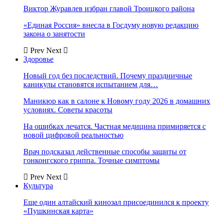
Виктор Журавлев избран главой Троицкого района
«Единая Россия» внесла в Госдуму новую редакцию
закона о занятости
Prev
Next
Здоровье
Новый год без последствий. Почему праздничные
каникулы становятся испытанием для…
Маникюр как в салоне к Новому году 2026 в домашних
условиях. Советы красоты
На ошибках лечатся. Частная медицина примиряется с
новой цифровой реальностью
Врач подсказал действенные способы защиты от
гонконгского гриппа. Точные симптомы
Prev
Next
Культура
Еще один алтайский кинозал присоединился к проекту
«Пушкинская карта»