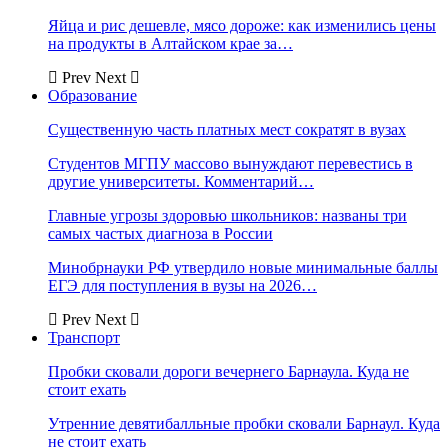
Яйца и рис дешевле, мясо дороже: как изменились цены
на продукты в Алтайском крае за…
Prev
Next
Образование
Существенную часть платных мест сократят в вузах
Студентов МГПУ массово вынуждают перевестись в
другие университеты. Комментарий…
Главные угрозы здоровью школьников: названы три
самых частых диагноза в России
Минобрнауки РФ утвердило новые минимальные баллы
ЕГЭ для поступления в вузы на 2026…
Prev
Next
Транспорт
Пробки сковали дороги вечернего Барнаула. Куда не
стоит ехать
Утренние девятибалльные пробки сковали Барнаул. Куда
не стоит ехать