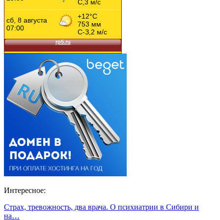
Интересное:
Страх, тревожность, два врача. О психиатрии в Сибири и
на…