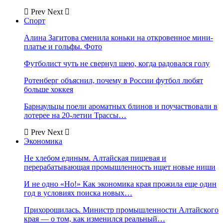
Prev
Next
Спорт
Алина Загитова сменила коньки на откровенное мини-
платье и гольфы. Фото
Футболист чуть не свернул шею, когда радовался голу
Ротенберг объяснил, почему в России футбол любят
больше хоккея
Барнаульцы поели ароматных блинов и поучаствовали в
лотерее на 20-летии Трассы…
Prev
Next
Экономика
Не хлебом единым. Алтайская пищевая и
перерабатывающая промышленность ищет новые ниши
И не одно «Но!» Как экономика края прожила еще один
год в условиях поиска новых…
Прихорошилась. Министр промышленности Алтайского
края — о том, как изменился реальный…