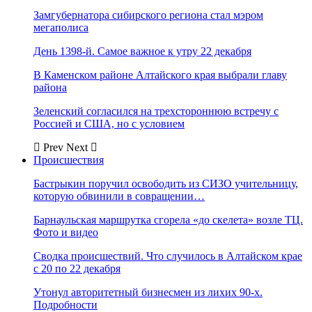
Замгубернатора сибирского региона стал мэром
мегаполиса
День 1398-й. Самое важное к утру 22 декабря
В Каменском районе Алтайского края выбрали главу
района
Зеленский согласился на трехстороннюю встречу с
Россией и США, но с условием
Prev
Next
Происшествия
Бастрыкин поручил освободить из СИЗО учительницу,
которую обвинили в совращении…
Барнаульская маршрутка сгорела «до скелета» возле ТЦ.
Фото и видео
Сводка происшествий. Что случилось в Алтайском крае
с 20 по 22 декабря
Утонул авторитетный бизнесмен из лихих 90-х.
Подробности