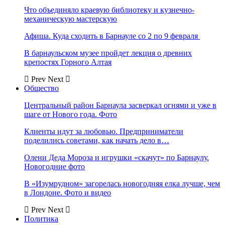
Что объединяло краевую библиотеку и кузнечно-
механическую мастерскую
Афиша. Куда сходить в Барнауле со 2 по 9 февраля
В барнаульском музее пройдет лекция о древних
крепостях Горного Алтая
Prev
Next
Общество
Центральный район Барнаула засверкал огнями и уже в
шаге от Нового года. Фото
Клиенты идут за любовью. Предприниматели
поделились советами, как начать дело в…
Олени Деда Мороза и игрушки «скачут» по Барнаулу.
Новогодние фото
В «Изумрудном» загорелась новогодняя елка лучше, чем
в Лондоне. Фото и видео
Prev
Next
Политика