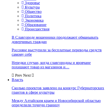
Здоровье
Культура
Общество
Политика
Экономика
Образование
Происшествия
В Славгороде мошенники продолжают обманывать
доверчивых граждан
Россияне выступили за бесплатные переводы средств
самому себе
Нередки случаи, когда славгородцы и яровчане
похищают товар из магазинов и…
Prev
Next
Власть
Сколько проектов заявлено на конкурс Губернаторских
грантов в сфере культуры
Между Алтайским краем и Новосибирской областью
определили точную границу