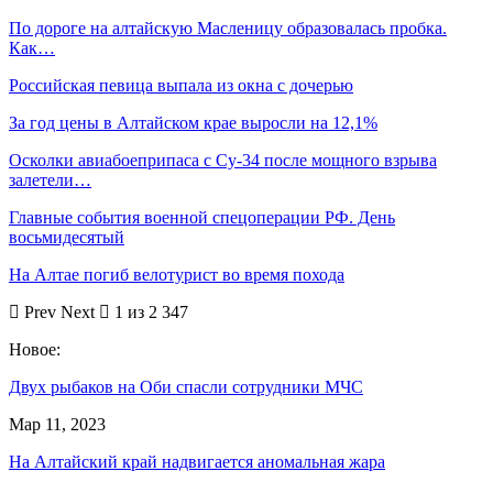
По дороге на алтайскую Масленицу образовалась пробка.
Как…
Российская певица выпала из окна с дочерью
За год цены в Алтайском крае выросли на 12,1%
Осколки авиабоеприпаса с Су-34 после мощного взрыва
залетели…
Главные события военной спецоперации РФ. День
восьмидесятый
На Алтае погиб велотурист во время похода
Prev
Next
1 из 2 347
Новое:
Двух рыбаков на Оби спасли сотрудники МЧС
Мар 11, 2023
На Алтайский край надвигается аномальная жара