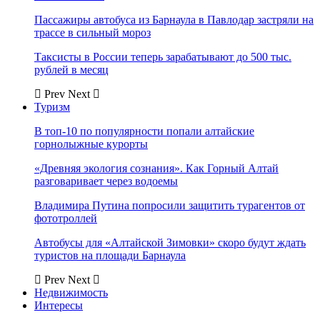
Пассажиры автобуса из Барнаула в Павлодар застряли на
трассе в сильный мороз
Таксисты в России теперь зарабатывают до 500 тыс.
рублей в месяц
Prev
Next
Туризм
В топ-10 по популярности попали алтайские
горнолыжные курорты
«Древняя экология сознания». Как Горный Алтай
разговаривает через водоемы
Владимира Путина попросили защитить турагентов от
фототроллей
Автобусы для «Алтайской Зимовки» скоро будут ждать
туристов на площади Барнаула
Prev
Next
Недвижимость
Интересы