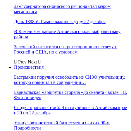
Замгубернатора сибирского региона стал мэром
мегаполиса
День 1398-й. Самое важное к утру 22 декабря
В Каменском районе Алтайского края выбрали главу
района
Зеленский согласился на трехстороннюю встречу с
Россией и США, но с условием
Prev
Next
Происшествия
Бастрыкин поручил освободить из СИЗО учительницу,
которую обвинили в совращении…
Барнаульская маршрутка сгорела «до скелета» возле ТЦ.
Фото и видео
Сводка происшествий. Что случилось в Алтайском крае
с 20 по 22 декабря
Утонул авторитетный бизнесмен из лихих 90-х.
Подробности