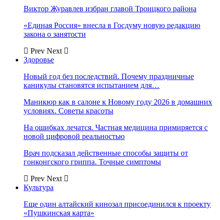
Виктор Журавлев избран главой Троицкого района
«Единая Россия» внесла в Госдуму новую редакцию
закона о занятости
Prev
Next
Здоровье
Новый год без последствий. Почему праздничные
каникулы становятся испытанием для…
Маникюр как в салоне к Новому году 2026 в домашних
условиях. Советы красоты
На ошибках лечатся. Частная медицина примиряется с
новой цифровой реальностью
Врач подсказал действенные способы защиты от
гонконгского гриппа. Точные симптомы
Prev
Next
Культура
Еще один алтайский кинозал присоединился к проекту
«Пушкинская карта»