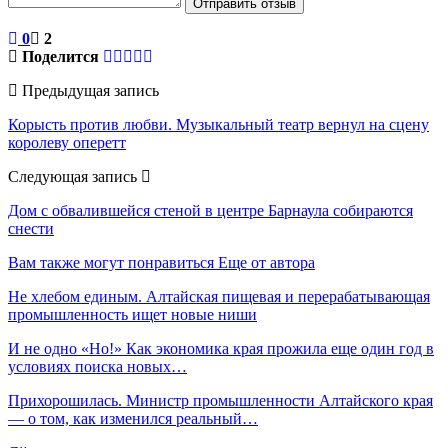
Отправить отзыв
0
2
Поделится
Предыдущая запись
Корысть против любви. Музыкальный театр вернул на сцену
королеву оперетт
Следующая запись
Дом с обвалившейся стеной в центре Барнаула собираются
снести
Вам также могут понравиться
Еще от автора
Не хлебом единым. Алтайская пищевая и перерабатывающая
промышленность ищет новые ниши
И не одно «Но!» Как экономика края прожила еще один год в
условиях поиска новых…
Прихорошилась. Министр промышленности Алтайского края
— о том, как изменился реальный…