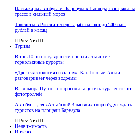
Пассажиры автобуса из Барнаула в Павлодар застряли на
трассе в сильный мороз
Таксисты в России теперь зарабатывают до 500 тыс.
рублей в месяц
Prev
Next
Туризм
В топ-10 по популярности попали алтайские
горнолыжные курорты
«Древняя экология сознания». Как Горный Алтай
разговаривает через водоемы
Владимира Путина попросили защитить турагентов от
фототроллей
Автобусы для «Алтайской Зимовки» скоро будут ждать
туристов на площади Барнаула
Prev
Next
Недвижимость
Интересы