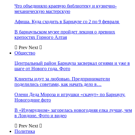
Что объединяло краевую библиотеку и кузнечно-
механическую мастерскую
Афиша. Куда сходить в Барнауле со 2 по 9 февраля
В барнаульском музее пройдет лекция о древних
крепостях Горного Алтая
Prev
Next
Общество
Центральный район Барнаула засверкал огнями и уже в
шаге от Нового года. Фото
Клиенты идут за любовью. Предприниматели
поделились советами, как начать дело в…
Олени Деда Мороза и игрушки «скачут» по Барнаулу.
Новогодние фото
В «Изумрудном» загорелась новогодняя елка лучше, чем
в Лондоне. Фото и видео
Prev
Next
Политика