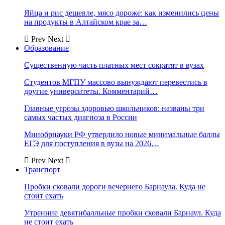
Яйца и рис дешевле, мясо дороже: как изменились цены
на продукты в Алтайском крае за…
Prev
Next
Образование
Существенную часть платных мест сократят в вузах
Студентов МГПУ массово вынуждают перевестись в
другие университеты. Комментарий…
Главные угрозы здоровью школьников: названы три
самых частых диагноза в России
Минобрнауки РФ утвердило новые минимальные баллы
ЕГЭ для поступления в вузы на 2026…
Prev
Next
Транспорт
Пробки сковали дороги вечернего Барнаула. Куда не
стоит ехать
Утренние девятибалльные пробки сковали Барнаул. Куда
не стоит ехать