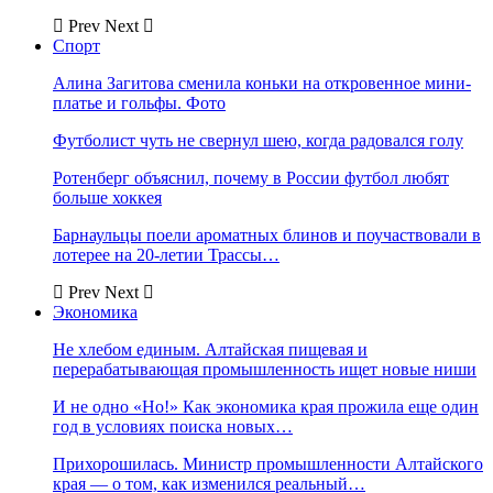
Prev
Next
Спорт
Алина Загитова сменила коньки на откровенное мини-
платье и гольфы. Фото
Футболист чуть не свернул шею, когда радовался голу
Ротенберг объяснил, почему в России футбол любят
больше хоккея
Барнаульцы поели ароматных блинов и поучаствовали в
лотерее на 20-летии Трассы…
Prev
Next
Экономика
Не хлебом единым. Алтайская пищевая и
перерабатывающая промышленность ищет новые ниши
И не одно «Но!» Как экономика края прожила еще один
год в условиях поиска новых…
Прихорошилась. Министр промышленности Алтайского
края — о том, как изменился реальный…