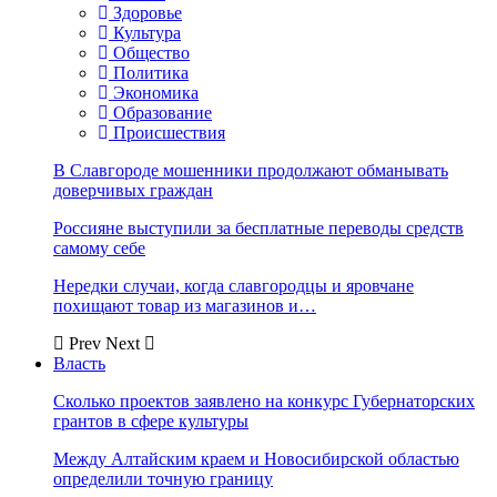
Здоровье
Культура
Общество
Политика
Экономика
Образование
Происшествия
В Славгороде мошенники продолжают обманывать
доверчивых граждан
Россияне выступили за бесплатные переводы средств
самому себе
Нередки случаи, когда славгородцы и яровчане
похищают товар из магазинов и…
Prev
Next
Власть
Сколько проектов заявлено на конкурс Губернаторских
грантов в сфере культуры
Между Алтайским краем и Новосибирской областью
определили точную границу