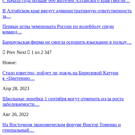
С начала года больше 900 жителей Алтайского края смогли…
В Алтайском крае введут административную ответственность
за…
Первые игры чемпионата России по волейболу среди
команд…
Барнаульская фирма не смогла оспорить взыскание в пользу…
Prev
Next
1 из 2 347
Новое:
Стало известно, пойдет ли дождь на Бирюзовой Катуни
к «Цветению…
Апр 28, 2023
Школьные линейки 1 сентября могут отменить из-за роста
заболеваемости…
Авг 26, 2022
На Восточном экономическом форуме Виктор Томенко и
генеральный…