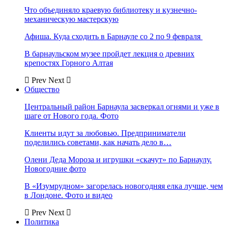
Что объединяло краевую библиотеку и кузнечно-
механическую мастерскую
Афиша. Куда сходить в Барнауле со 2 по 9 февраля
В барнаульском музее пройдет лекция о древних
крепостях Горного Алтая
Prev
Next
Общество
Центральный район Барнаула засверкал огнями и уже в
шаге от Нового года. Фото
Клиенты идут за любовью. Предприниматели
поделились советами, как начать дело в…
Олени Деда Мороза и игрушки «скачут» по Барнаулу.
Новогодние фото
В «Изумрудном» загорелась новогодняя елка лучше, чем
в Лондоне. Фото и видео
Prev
Next
Политика