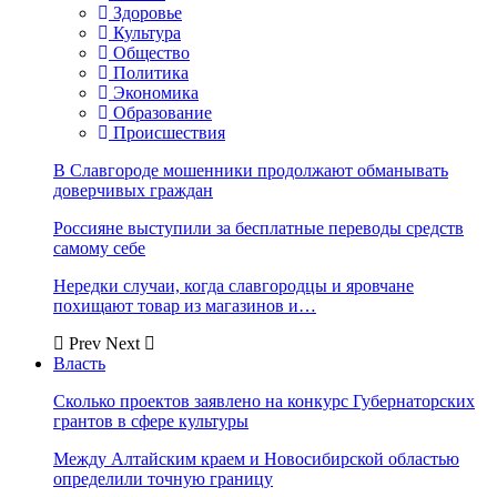
Здоровье
Культура
Общество
Политика
Экономика
Образование
Происшествия
В Славгороде мошенники продолжают обманывать
доверчивых граждан
Россияне выступили за бесплатные переводы средств
самому себе
Нередки случаи, когда славгородцы и яровчане
похищают товар из магазинов и…
Prev
Next
Власть
Сколько проектов заявлено на конкурс Губернаторских
грантов в сфере культуры
Между Алтайским краем и Новосибирской областью
определили точную границу