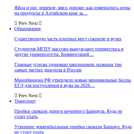
Яйца и рис дешевле, мясо дороже: как изменились цены
на продукты в Алтайском крае за…
Prev
Next
Образование
Существенную часть платных мест сократят в вузах
Студентов МГПУ массово вынуждают перевестись в
другие университеты. Комментарий…
Главные угрозы здоровью школьников: названы три
самых частых диагноза в России
Минобрнауки РФ утвердило новые минимальные баллы
ЕГЭ для поступления в вузы на 2026…
Prev
Next
Транспорт
Пробки сковали дороги вечернего Барнаула. Куда не
стоит ехать
Утренние девятибалльные пробки сковали Барнаул. Куда
не стоит ехать