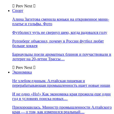
Prev
Next
Спорт
Алина Загитова сменила коньки на откровенное мини-
платье и гольфы. Фото
Футболист чуть не свернул шею, когда радовался голу
Ротенберг объяснил, почему в России футбол любят
больше хоккея
Барнаульцы поели ароматных блинов и поучаствовали в
лотерее на 20-летии Трассы…
Prev
Next
Экономика
Не хлебом единым. Алтайская пищевая и
перерабатывающая промышленность ищет новые ниши
И не одно «Но!» Как экономика края прожила еще один
год в условиях поиска новых…
Прихорошилась. Министр промышленности Алтайского
края — о том, как изменился реальный…