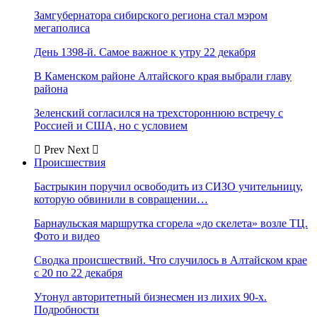
Замгубернатора сибирского региона стал мэром
мегаполиса
День 1398-й. Самое важное к утру 22 декабря
В Каменском районе Алтайского края выбрали главу
района
Зеленский согласился на трехстороннюю встречу с
Россией и США, но с условием
Prev
Next
Происшествия
Бастрыкин поручил освободить из СИЗО учительницу,
которую обвинили в совращении…
Барнаульская маршрутка сгорела «до скелета» возле ТЦ.
Фото и видео
Сводка происшествий. Что случилось в Алтайском крае
с 20 по 22 декабря
Утонул авторитетный бизнесмен из лихих 90-х.
Подробности