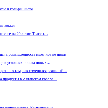
атье и гольфы. Фото
ше хоккея
лотерее на 20-летии Трассы…
ющая промышленность ищет новые ниши
год в условиях поиска новых…
рая — о том, как изменился реальный…
на продукты в Алтайском крае за…
гие университеты. Комментарий…