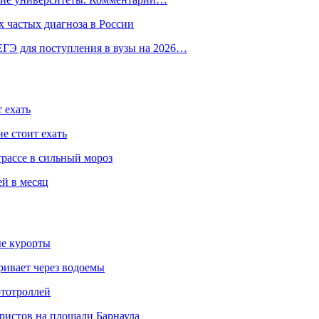
 частых диагноза в России
ГЭ для поступления в вузы на 2026…
 ехать
е стоит ехать
трассе в сильный мороз
ей в месяц
ые курорты
ривает через водоемы
ототроллей
ристов на площади Барнаула