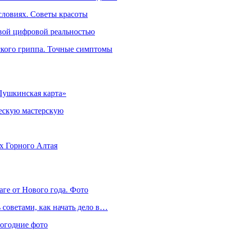
словиях. Советы красоты
овой цифровой реальностью
ского гриппа. Точные симптомы
Пушкинская карта»
ческую мастерскую
ях Горного Алтая
аге от Нового года. Фото
советами, как начать дело в…
вогодние фото