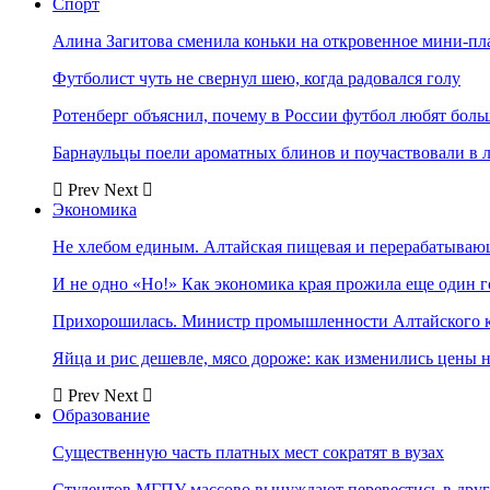
Спорт
Алина Загитова сменила коньки на откровенное мини-пл
Футболист чуть не свернул шею, когда радовался голу
Ротенберг объяснил, почему в России футбол любят боль
Барнаульцы поели ароматных блинов и поучаствовали в 
Prev
Next
Экономика
Не хлебом единым. Алтайская пищевая и перерабатыва
И не одно «Но!» Как экономика края прожила еще один 
Прихорошилась. Министр промышленности Алтайского к
Яйца и рис дешевле, мясо дороже: как изменились цены 
Prev
Next
Образование
Существенную часть платных мест сократят в вузах
Студентов МГПУ массово вынуждают перевестись в дру