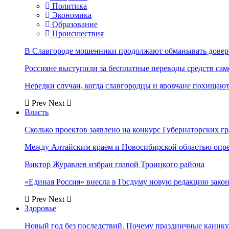
Политика
Экономика
Образование
Происшествия
В Славгороде мошенники продолжают обманывать довер
Россияне выступили за бесплатные переводы средств сам
Нередки случаи, когда славгородцы и яровчане похищают
Prev
Next
Власть
Сколько проектов заявлено на конкурс Губернаторских гр
Между Алтайским краем и Новосибирской областью опр
Виктор Журавлев избран главой Троицкого района
«Единая Россия» внесла в Госдуму новую редакцию закон
Prev
Next
Здоровье
Новый год без последствий. Почему праздничные каник