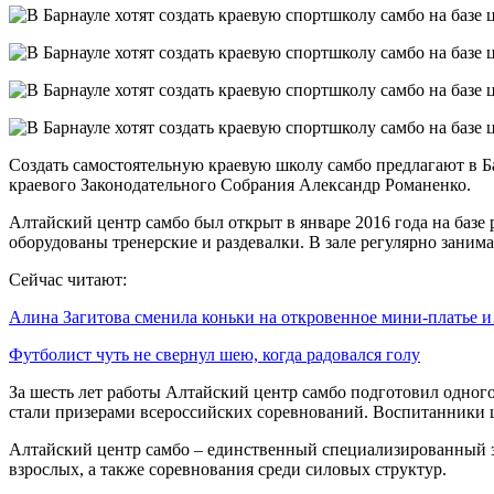
Создать самостоятельную краевую школу самбо предлагают в Ба
краевого Законодательного Собрания Александр Романенко.
Алтайский центр самбо был открыт в январе 2016 года на базе
оборудованы тренерские и раздевалки. В зале регулярно занима
Сейчас читают:
Алина Загитова сменила коньки на откровенное мини-платье 
Футболист чуть не свернул шею, когда радовался голу
За шесть лет работы Алтайский центр самбо подготовил одного 
стали призерами всероссийских соревнований. Воспитанники ц
Алтайский центр самбо – единственный специализированный за
взрослых, а также соревнования среди силовых структур.