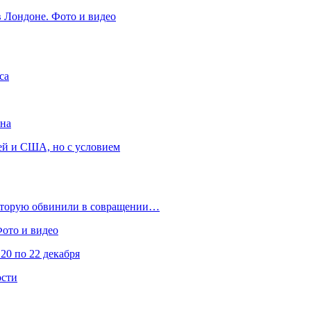
в Лондоне. Фото и видео
са
она
ей и США, но с условием
которую обвинили в совращении…
Фото и видео
20 по 22 декабря
ости