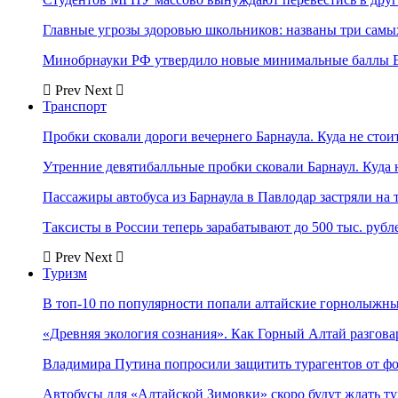
Главные угрозы здоровью школьников: названы три самых
Минобрнауки РФ утвердило новые минимальные баллы Е
Prev
Next
Транспорт
Пробки сковали дороги вечернего Барнаула. Куда не стоит
Утренние девятибалльные пробки сковали Барнаул. Куда н
Пассажиры автобуса из Барнаула в Павлодар застряли на 
Таксисты в России теперь зарабатывают до 500 тыс. рубл
Prev
Next
Туризм
В топ-10 по популярности попали алтайские горнолыжн
«Древняя экология сознания». Как Горный Алтай разгова
Владимира Путина попросили защитить турагентов от ф
Автобусы для «Алтайской Зимовки» скоро будут ждать ту