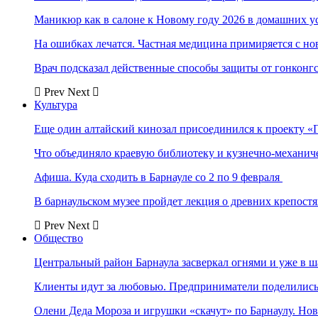
Маникюр как в салоне к Новому году 2026 в домашних у
На ошибках лечатся. Частная медицина примиряется с н
Врач подсказал действенные способы защиты от гонконг
Prev
Next
Культура
Еще один алтайский кинозал присоединился к проекту «
Что объединяло краевую библиотеку и кузнечно-механи
Афиша. Куда сходить в Барнауле со 2 по 9 февраля
В барнаульском музее пройдет лекция о древних крепост
Prev
Next
Общество
Центральный район Барнаула засверкал огнями и уже в ш
Клиенты идут за любовью. Предприниматели поделились 
Олени Деда Мороза и игрушки «скачут» по Барнаулу. Но