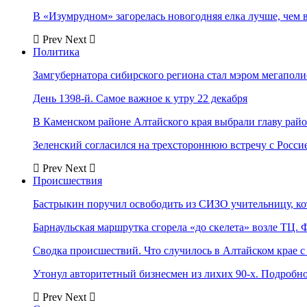
В «Изумрудном» загорелась новогодняя елка лучше, чем 
Prev
Next
Политика
Замгубернатора сибирского региона стал мэром мегаполи
День 1398-й. Самое важное к утру 22 декабря
В Каменском районе Алтайского края выбрали главу рай
Зеленский согласился на трехстороннюю встречу с Росси
Prev
Next
Происшествия
Бастрыкин поручил освободить из СИЗО учительницу, 
Барнаульская маршрутка сгорела «до скелета» возле ТЦ. 
Сводка происшествий. Что случилось в Алтайском крае с 
Утонул авторитетный бизнесмен из лихих 90-х. Подробн
Prev
Next