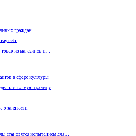
чивых граждан
ому себе
 товар из магазинов и…
антов в сфере культуры
еделили точную границу
а о занятости
улы становятся испытанием для…