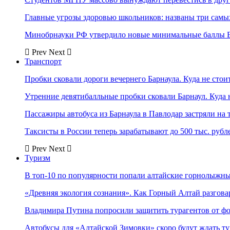
Главные угрозы здоровью школьников: названы три самых
Минобрнауки РФ утвердило новые минимальные баллы Е
Prev
Next
Транспорт
Пробки сковали дороги вечернего Барнаула. Куда не стоит
Утренние девятибалльные пробки сковали Барнаул. Куда н
Пассажиры автобуса из Барнаула в Павлодар застряли на 
Таксисты в России теперь зарабатывают до 500 тыс. рубл
Prev
Next
Туризм
В топ-10 по популярности попали алтайские горнолыжн
«Древняя экология сознания». Как Горный Алтай разгова
Владимира Путина попросили защитить турагентов от ф
Автобусы для «Алтайской Зимовки» скоро будут ждать ту