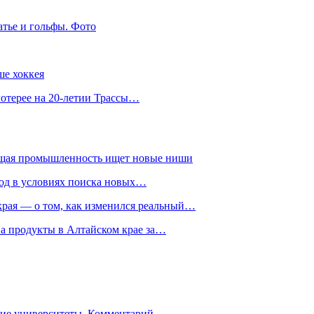
атье и гольфы. Фото
ше хоккея
лотерее на 20-летии Трассы…
ющая промышленность ищет новые ниши
год в условиях поиска новых…
рая — о том, как изменился реальный…
на продукты в Алтайском крае за…
гие университеты. Комментарий…