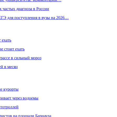
 частых диагноза в России
ГЭ для поступления в вузы на 2026…
 ехать
е стоит ехать
трассе в сильный мороз
ей в месяц
ые курорты
ривает через водоемы
ототроллей
ристов на площади Барнаула