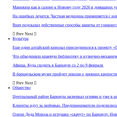
Маникюр как в салоне к Новому году 2026 в домашних у
На ошибках лечатся. Частная медицина примиряется с н
Врач подсказал действенные способы защиты от гонконг
Prev
Next
Культура
Еще один алтайский кинозал присоединился к проекту «
Что объединяло краевую библиотеку и кузнечно-механи
Афиша. Куда сходить в Барнауле со 2 по 9 февраля
В барнаульском музее пройдет лекция о древних крепост
Prev
Next
Общество
Центральный район Барнаула засверкал огнями и уже в ш
Клиенты идут за любовью. Предприниматели поделились 
Олени Деда Мороза и игрушки «скачут» по Барнаулу. Но