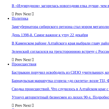
В «Изумрудном» загорелась новогодняя елка лучше, чем 
Prev
Next
Политика
Замгубернатора сибирского региона стал мэром мегаполи
День 1398-й. Самое важное к утру 22 декабря
В Каменском районе Алтайского края выбрали главу рай
Зеленский согласился на трехстороннюю встречу с Росси
Prev
Next
Происшествия
Бастрыкин поручил освободить из СИЗО учительницу, 
Барнаульская маршрутка сгорела «до скелета» возле ТЦ. 
Сводка происшествий. Что случилось в Алтайском крае с 
Утонул авторитетный бизнесмен из лихих 90-х. Подробн
Prev
Next