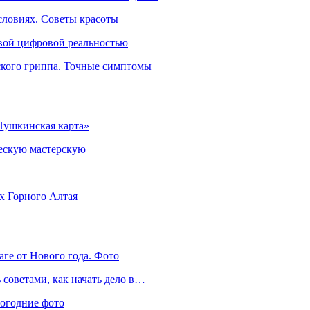
словиях. Советы красоты
овой цифровой реальностью
ского гриппа. Точные симптомы
Пушкинская карта»
ческую мастерскую
ях Горного Алтая
аге от Нового года. Фото
советами, как начать дело в…
вогодние фото