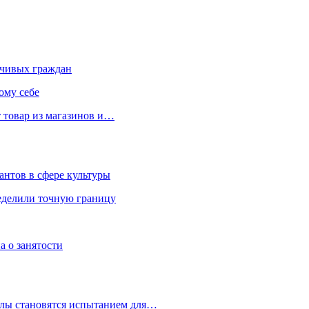
чивых граждан
ому себе
 товар из магазинов и…
антов в сфере культуры
еделили точную границу
а о занятости
улы становятся испытанием для…