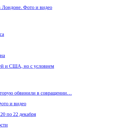
в Лондоне. Фото и видео
са
она
ей и США, но с условием
которую обвинили в совращении…
Фото и видео
20 по 22 декабря
ости