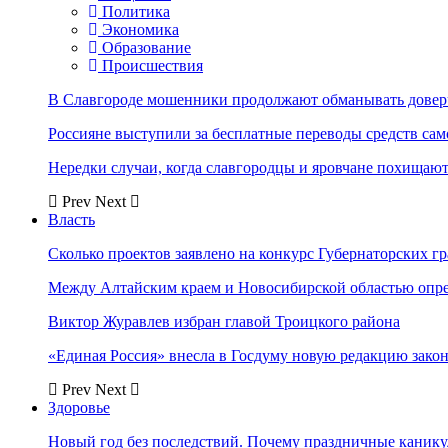
Политика
Экономика
Образование
Происшествия
В Славгороде мошенники продолжают обманывать довер
Россияне выступили за бесплатные переводы средств сам
Нередки случаи, когда славгородцы и яровчане похищают
Prev
Next
Власть
Сколько проектов заявлено на конкурс Губернаторских гр
Между Алтайским краем и Новосибирской областью опр
Виктор Журавлев избран главой Троицкого района
«Единая Россия» внесла в Госдуму новую редакцию закон
Prev
Next
Здоровье
Новый год без последствий. Почему праздничные каник