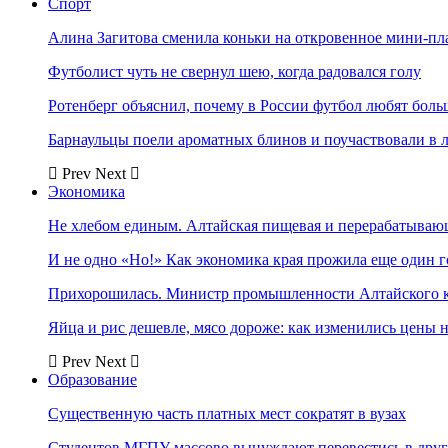
Спорт
Алина Загитова сменила коньки на откровенное мини-пл
Футболист чуть не свернул шею, когда радовался голу
Ротенберг объяснил, почему в России футбол любят боль
Барнаульцы поели ароматных блинов и поучаствовали в 
Prev
Next
Экономика
Не хлебом единым. Алтайская пищевая и перерабатыва
И не одно «Но!» Как экономика края прожила еще один 
Прихорошилась. Министр промышленности Алтайского к
Яйца и рис дешевле, мясо дороже: как изменились цены 
Prev
Next
Образование
Существенную часть платных мест сократят в вузах
Студентов МГПУ массово вынуждают перевестись в дру