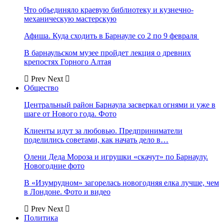
Что объединяло краевую библиотеку и кузнечно-
механическую мастерскую
Афиша. Куда сходить в Барнауле со 2 по 9 февраля
В барнаульском музее пройдет лекция о древних
крепостях Горного Алтая
Prev
Next
Общество
Центральный район Барнаула засверкал огнями и уже в
шаге от Нового года. Фото
Клиенты идут за любовью. Предприниматели
поделились советами, как начать дело в…
Олени Деда Мороза и игрушки «скачут» по Барнаулу.
Новогодние фото
В «Изумрудном» загорелась новогодняя елка лучше, чем
в Лондоне. Фото и видео
Prev
Next
Политика