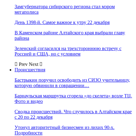
Замгубернатора сибирского региона стал мэром
мегаполиса
День 1398-й. Самое важное к утру 22 декабря
В Каменском районе Алтайского края выбрали главу
района
Зеленский согласился на трехстороннюю встречу с
Россией и США, но с условием
Prev
Next
Происшествия
Бастрыкин поручил освободить из СИЗО учительницу,
которую обвинили в совращении…
Барнаульская маршрутка сгорела «до скелета» возле ТЦ.
Фото и видео
Сводка происшествий. Что случилось в Алтайском крае
с 20 по 22 декабря
Утонул авторитетный бизнесмен из лихих 90-х.
Подробности