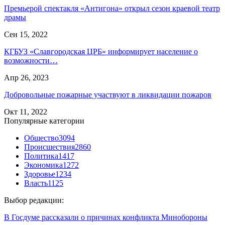
Премьерой спектакля «Антигона» открыл сезон краевой театр
драмы
Сен 15, 2022
КГБУЗ «Славгородская ЦРБ» информирует население о
возможности…
Апр 26, 2023
Добровольные пожарные участвуют в ликвидации пожаров
Окт 11, 2022
Популярные категории
Общество
3094
Происшествия
2860
Политика
1417
Экономика
1272
Здоровье
1234
Власть
1125
Выбор редакции:
В Госдуме рассказали о причинах конфликта Минобороны