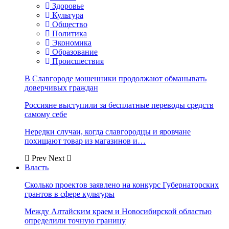
Здоровье
Культура
Общество
Политика
Экономика
Образование
Происшествия
В Славгороде мошенники продолжают обманывать
доверчивых граждан
Россияне выступили за бесплатные переводы средств
самому себе
Нередки случаи, когда славгородцы и яровчане
похищают товар из магазинов и…
Prev
Next
Власть
Сколько проектов заявлено на конкурс Губернаторских
грантов в сфере культуры
Между Алтайским краем и Новосибирской областью
определили точную границу