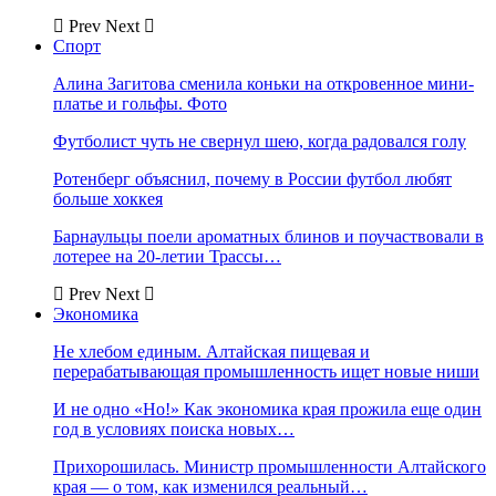
Prev
Next
Спорт
Алина Загитова сменила коньки на откровенное мини-
платье и гольфы. Фото
Футболист чуть не свернул шею, когда радовался голу
Ротенберг объяснил, почему в России футбол любят
больше хоккея
Барнаульцы поели ароматных блинов и поучаствовали в
лотерее на 20-летии Трассы…
Prev
Next
Экономика
Не хлебом единым. Алтайская пищевая и
перерабатывающая промышленность ищет новые ниши
И не одно «Но!» Как экономика края прожила еще один
год в условиях поиска новых…
Прихорошилась. Министр промышленности Алтайского
края — о том, как изменился реальный…