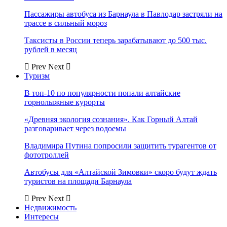
Пассажиры автобуса из Барнаула в Павлодар застряли на
трассе в сильный мороз
Таксисты в России теперь зарабатывают до 500 тыс.
рублей в месяц
Prev
Next
Туризм
В топ-10 по популярности попали алтайские
горнолыжные курорты
«Древняя экология сознания». Как Горный Алтай
разговаривает через водоемы
Владимира Путина попросили защитить турагентов от
фототроллей
Автобусы для «Алтайской Зимовки» скоро будут ждать
туристов на площади Барнаула
Prev
Next
Недвижимость
Интересы