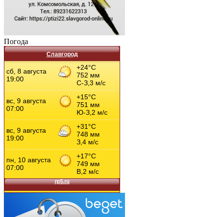
Погода
Славгород