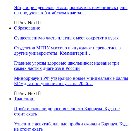
Яйца и рис дешевле, мясо дороже: как изменились цены
на продукты в Алтайском крае за…
Prev
Next
Образование
Существенную часть платных мест сократят в вузах
Студентов МГПУ массово вынуждают перевестись в
другие университеты. Комментарий…
Главные угрозы здоровью школьников: названы три
самых частых диагноза в России
Минобрнауки РФ утвердило новые минимальные баллы
ЕГЭ для поступления в вузы на 2026…
Prev
Next
Транспорт
Пробки сковали дороги вечернего Барнаула. Куда не
стоит ехать
Утренние девятибалльные пробки сковали Барнаул. Куда
не стоит ехать