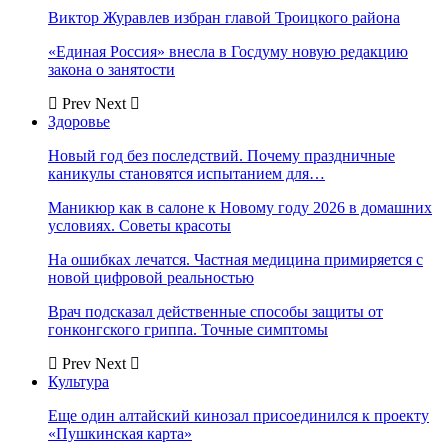
Виктор Журавлев избран главой Троицкого района
«Единая Россия» внесла в Госдуму новую редакцию
закона о занятости
Prev
Next
Здоровье
Новый год без последствий. Почему праздничные
каникулы становятся испытанием для…
Маникюр как в салоне к Новому году 2026 в домашних
условиях. Советы красоты
На ошибках лечатся. Частная медицина примиряется с
новой цифровой реальностью
Врач подсказал действенные способы защиты от
гонконгского гриппа. Точные симптомы
Prev
Next
Культура
Еще один алтайский кинозал присоединился к проекту
«Пушкинская карта»