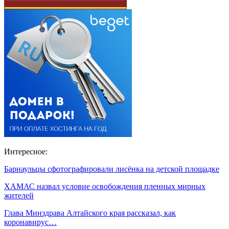
Интересное:
Барнаульцы сфотографировали лисёнка на детской площадке
ХАМАС назвал условие освобождения пленных мирных
жителей
Глава Минздрава Алтайского края рассказал, как
коронавирус…