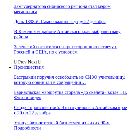
Замгубернатора сибирского региона стал мэром
мегаполиса
День 1398-й. Самое важное к утру 22 декабря
В Каменском районе Алтайского края выбрали главу
района
Зеленский согласился на трехстороннюю встречу с
Россией и США, но с условием
Prev
Next
Происшествия
Бастрыкин поручил освободить из СИЗО учительницу,
которую обвинили в совращении…
Барнаульская маршрутка сгорела «до скелета» возле ТЦ.
Фото и видео
Сводка происшествий. Что случилось в Алтайском крае
с 20 по 22 декабря
Утонул авторитетный бизнесмен из лихих 90-х.
Подробности