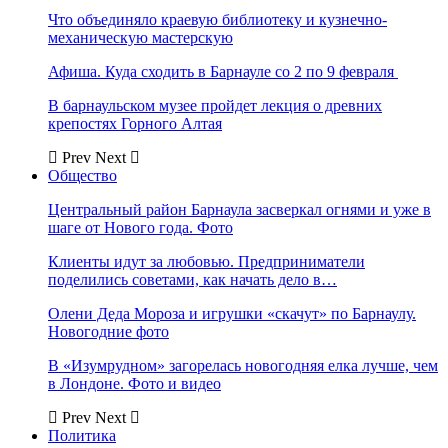
Что объединяло краевую библиотеку и кузнечно-
механическую мастерскую
Афиша. Куда сходить в Барнауле со 2 по 9 февраля
В барнаульском музее пройдет лекция о древних
крепостях Горного Алтая
Prev
Next
Общество
Центральный район Барнаула засверкал огнями и уже в
шаге от Нового года. Фото
Клиенты идут за любовью. Предприниматели
поделились советами, как начать дело в…
Олени Деда Мороза и игрушки «скачут» по Барнаулу.
Новогодние фото
В «Изумрудном» загорелась новогодняя елка лучше, чем
в Лондоне. Фото и видео
Prev
Next
Политика