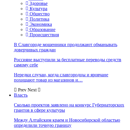
Здоровье
Культура
Общество
Политика
Экономика
Образование
Происшествия
В Славгороде мошенники продолжают обманывать
доверчивых граждан
Россияне выступили за бесплатные переводы средств
самому себе
Нередки случаи, когда славгородцы и яровчане
похищают товар из магазинов и…
Prev
Next
Власть
Сколько проектов заявлено на конкурс Губернаторских
грантов в сфере культуры
Между Алтайским краем и Новосибирской областью
определили точную границу