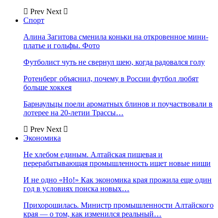
Prev
Next
Спорт
Алина Загитова сменила коньки на откровенное мини-
платье и гольфы. Фото
Футболист чуть не свернул шею, когда радовался голу
Ротенберг объяснил, почему в России футбол любят
больше хоккея
Барнаульцы поели ароматных блинов и поучаствовали в
лотерее на 20-летии Трассы…
Prev
Next
Экономика
Не хлебом единым. Алтайская пищевая и
перерабатывающая промышленность ищет новые ниши
И не одно «Но!» Как экономика края прожила еще один
год в условиях поиска новых…
Прихорошилась. Министр промышленности Алтайского
края — о том, как изменился реальный…