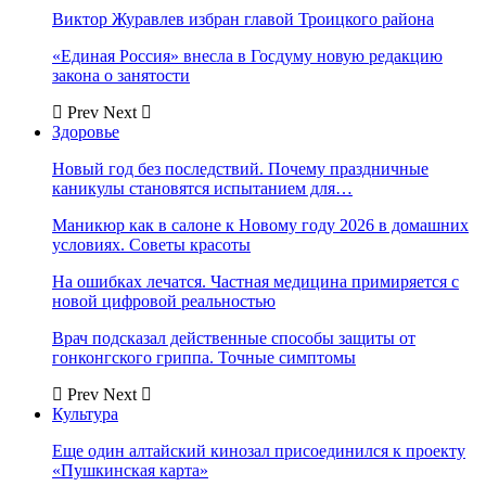
Виктор Журавлев избран главой Троицкого района
«Единая Россия» внесла в Госдуму новую редакцию
закона о занятости
Prev
Next
Здоровье
Новый год без последствий. Почему праздничные
каникулы становятся испытанием для…
Маникюр как в салоне к Новому году 2026 в домашних
условиях. Советы красоты
На ошибках лечатся. Частная медицина примиряется с
новой цифровой реальностью
Врач подсказал действенные способы защиты от
гонконгского гриппа. Точные симптомы
Prev
Next
Культура
Еще один алтайский кинозал присоединился к проекту
«Пушкинская карта»