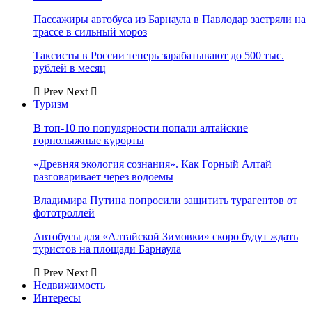
Пассажиры автобуса из Барнаула в Павлодар застряли на
трассе в сильный мороз
Таксисты в России теперь зарабатывают до 500 тыс.
рублей в месяц
Prev
Next
Туризм
В топ-10 по популярности попали алтайские
горнолыжные курорты
«Древняя экология сознания». Как Горный Алтай
разговаривает через водоемы
Владимира Путина попросили защитить турагентов от
фототроллей
Автобусы для «Алтайской Зимовки» скоро будут ждать
туристов на площади Барнаула
Prev
Next
Недвижимость
Интересы