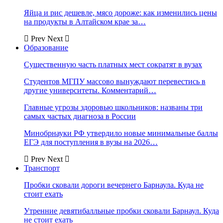
Яйца и рис дешевле, мясо дороже: как изменились цены
на продукты в Алтайском крае за…
Prev
Next
Образование
Существенную часть платных мест сократят в вузах
Студентов МГПУ массово вынуждают перевестись в
другие университеты. Комментарий…
Главные угрозы здоровью школьников: названы три
самых частых диагноза в России
Минобрнауки РФ утвердило новые минимальные баллы
ЕГЭ для поступления в вузы на 2026…
Prev
Next
Транспорт
Пробки сковали дороги вечернего Барнаула. Куда не
стоит ехать
Утренние девятибалльные пробки сковали Барнаул. Куда
не стоит ехать