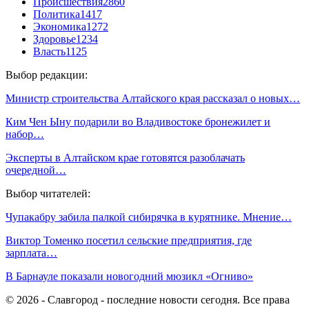
Происшествия
2860
Политика
1417
Экономика
1272
Здоровье
1234
Власть
1125
Выбор редакции:
Министр строительства Алтайского края рассказал о новых…
Ким Чен Ыну подарили во Владивостоке бронежилет и
набор…
Эксперты в Алтайском крае готовятся разоблачать
очередной…
Выбор читателей:
Чупакабру забила палкой сибирячка в курятнике. Мнение…
Виктор Томенко посетил сельские предприятия, где
зарплата…
В Барнауле показали новогодний мюзикл «Огниво»
© 2026 - Славгород - последние новости сегодня. Все права