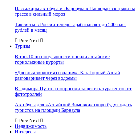
Пассажиры автобуса из Барнаула в Павлодар застряли на
трассе в сильный мороз
Таксисты в России теперь зарабатывают до 500 тыс.
рублей в месяц
Prev
Next
Туризм
В топ-10 по популярности попали алтайские
горнолыжные курорты
«Древняя экология сознания». Как Горный Алтай
разговаривает через водоемы
Владимира Путина попросили защитить турагентов от
фототроллей
Автобусы для «Алтайской Зимовки» скоро будут ждать
туристов на площади Барнаула
Prev
Next
Недвижимость
Интересы