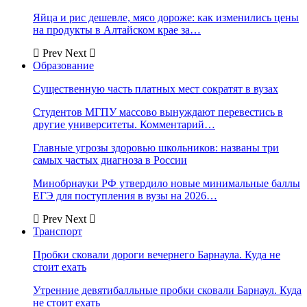
Яйца и рис дешевле, мясо дороже: как изменились цены
на продукты в Алтайском крае за…
Prev
Next
Образование
Существенную часть платных мест сократят в вузах
Студентов МГПУ массово вынуждают перевестись в
другие университеты. Комментарий…
Главные угрозы здоровью школьников: названы три
самых частых диагноза в России
Минобрнауки РФ утвердило новые минимальные баллы
ЕГЭ для поступления в вузы на 2026…
Prev
Next
Транспорт
Пробки сковали дороги вечернего Барнаула. Куда не
стоит ехать
Утренние девятибалльные пробки сковали Барнаул. Куда
не стоит ехать