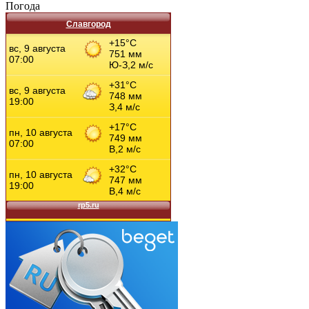
Погода
Славгород