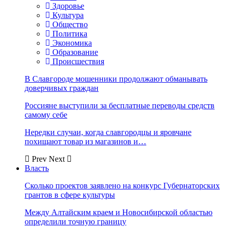
Здоровье
Культура
Общество
Политика
Экономика
Образование
Происшествия
В Славгороде мошенники продолжают обманывать
доверчивых граждан
Россияне выступили за бесплатные переводы средств
самому себе
Нередки случаи, когда славгородцы и яровчане
похищают товар из магазинов и…
Prev
Next
Власть
Сколько проектов заявлено на конкурс Губернаторских
грантов в сфере культуры
Между Алтайским краем и Новосибирской областью
определили точную границу