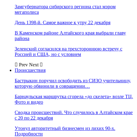
Замгубернатора сибирского региона стал мэром
мегаполиса
День 1398-й. Самое важное к утру 22 декабря
В Каменском районе Алтайского края выбрали главу
района
Зеленский согласился на трехстороннюю встречу с
Россией и США, но с условием
Prev
Next
Происшествия
Бастрыкин поручил освободить из СИЗО учительницу,
которую обвинили в совращении…
Барнаульская маршрутка сгорела «до скелета» возле ТЦ.
Фото и видео
Сводка происшествий. Что случилось в Алтайском крае
с 20 по 22 декабря
Утонул авторитетный бизнесмен из лихих 90-х.
Подробности