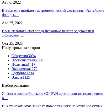
Авг 6, 2022
В Барнауле пройдет гастрономический фестиваль «Алтайские
бренды.…
Авг 25, 2022
Из-за сильного снегопада несколько рейсов задержали в
сибирском…
Окт 25, 2023
Популярные категории
Общество
3094
Происшествия
2860
Политика
1417
Экономика
1272
Здоровье
1234
Власть
1125
Выбор редакции:
Ученого новосибирского СО РАН арестовали по подозрению
в…
В Алтайском крае закупят новую технику на крупную сумму