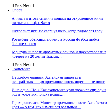
Prev
Next
Спорт
Алина Загитова сменила коньки на откровенное мини-
платье и гольфы. Фото
Футболист чуть не свернул шею, когда радовался голу
Ротенберг объяснил, почему в России футбол любят
больше хоккея
Барнаульцы поели ароматных блинов и поучаствовали в
лотерее на 20-летии Трассы…
Prev
Next
Экономика
Не хлебом единым. Алтайская пищевая и
перерабатывающая промышленность ищет новые ниши
И не одно «Но!» Как экономика края прожила еще один
год в условиях поиска новых…
Прихорошилась. Министр промышленности Алтайского
края — о том, как изменился реальный…