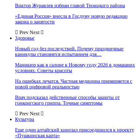
Виктор Журавлев избран главой Троицкого района
«Единая Россия» внесла в Госдуму новую редакцию
закона о занятости
Prev
Next
Здоровье
Новый год без последствий. Почему праздничные
каникулы становятся испытанием для…
Маникюр как в салоне к Новому году 2026 в домашних
условиях. Советы красоты
На ошибках лечатся. Частная медицина примиряется с
новой цифровой реальностью
Врач подсказал действенные способы защиты от
гонконгского гриппа. Точные симптомы
Prev
Next
Культура
Еще один алтайский кинозал присоединился к проекту
«Пушкинская карта»