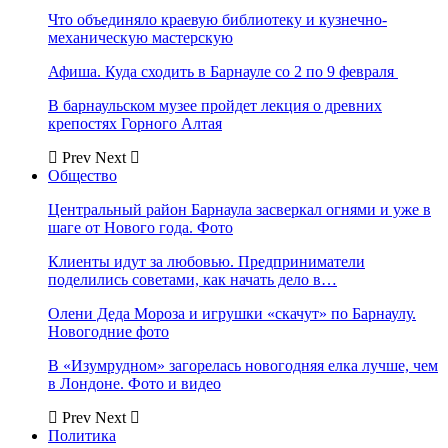
Что объединяло краевую библиотеку и кузнечно-
механическую мастерскую
Афиша. Куда сходить в Барнауле со 2 по 9 февраля
В барнаульском музее пройдет лекция о древних
крепостях Горного Алтая
Prev
Next
Общество
Центральный район Барнаула засверкал огнями и уже в
шаге от Нового года. Фото
Клиенты идут за любовью. Предприниматели
поделились советами, как начать дело в…
Олени Деда Мороза и игрушки «скачут» по Барнаулу.
Новогодние фото
В «Изумрудном» загорелась новогодняя елка лучше, чем
в Лондоне. Фото и видео
Prev
Next
Политика