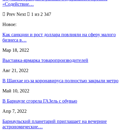
«Содействие…
Prev
Next
1 из 2 347
Новое:
Как санкции и рост доллара повлияли на сферу малого
бизнеса в…
Мар 18, 2022
Выставка-ярмарка товаропроизводителей
Авг 21, 2022
В Шанхае из-за коронавируса полностью закрыли метро
Май 10, 2022
В Барнауле сгорела ГАЗель с обувью
Апр 7, 2022
Барнаульский планетарий приглашает на вечерние
астрономические…