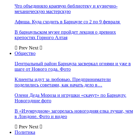
Что объединяло краевую библиотеку и кузнечно-
механическую мастерскую
Афиша. Куда сходить в Барнауле со 2 по 9 февраля
В барнаульском музее пройдет лекция о древних
крепостях Горного Алтая
Prev
Next
Общество
Центральный район Барнаула засверкал огнями и уже в
шаге от Нового года. Фото
Клиенты идут за любовью. Предприниматели
поделились советами, как начать дело в…
Олени Деда Мороза и игрушки «скачут» по Барнаулу.
Новогодние фото
В «Изумрудном» загорелась новогодняя елка лучше, чем
в Лондоне. Фото и видео
Prev
Next
Политика