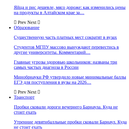
Яйца и рис дешевле, мясо дороже: как изменились цены
на продукты в Алтайском крае за…
Prev
Next
Образование
Существенную часть платных мест сократят в вузах
Студентов МГПУ массово вынуждают перевестись в
другие университеты. Комментарий…
Главные угрозы здоровью школьников: названы три
самых частых диагноза в России
Минобрнауки РФ утвердило новые минимальные баллы
ЕГЭ для поступления в вузы на 2026…
Prev
Next
Транспорт
Пробки сковали дороги вечернего Барнаула. Куда не
стоит ехать
Утренние девятибалльные пробки сковали Барнаул. Куда
не стоит ехать