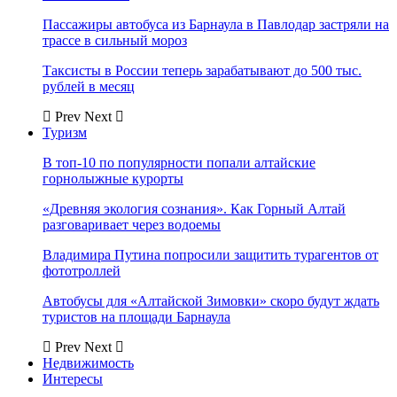
Пассажиры автобуса из Барнаула в Павлодар застряли на
трассе в сильный мороз
Таксисты в России теперь зарабатывают до 500 тыс.
рублей в месяц
Prev
Next
Туризм
В топ-10 по популярности попали алтайские
горнолыжные курорты
«Древняя экология сознания». Как Горный Алтай
разговаривает через водоемы
Владимира Путина попросили защитить турагентов от
фототроллей
Автобусы для «Алтайской Зимовки» скоро будут ждать
туристов на площади Барнаула
Prev
Next
Недвижимость
Интересы