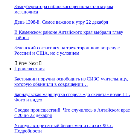
Замгубернатора сибирского региона стал мэром
мегаполиса
День 1398-й. Самое важное к утру 22 декабря
В Каменском районе Алтайского края выбрали главу
района
Зеленский согласился на трехстороннюю встречу с
Россией и США, но с условием
Prev
Next
Происшествия
Бастрыкин поручил освободить из СИЗО учительницу,
которую обвинили в совращении…
Барнаульская маршрутка сгорела «до скелета» возле ТЦ.
Фото и видео
Сводка происшествий. Что случилось в Алтайском крае
с 20 по 22 декабря
Утонул авторитетный бизнесмен из лихих 90-х.
Подробности