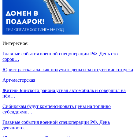
Интересное:
Главные события военной спецоперации РФ. День сто
сорок…
Юрист рассказала, как получить деньги за отсутствие отпуска
Арт-мастерская
Житель Бийского района угнал автомобиль и совершил на
нём…
Сибирякам будут компенсировать цены на топливо
субсидиями…
Главные события военной спецоперации РФ. День
девяносто…