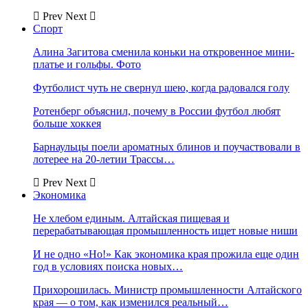
Prev
Next
Спорт
Алина Загитова сменила коньки на откровенное мини-
платье и гольфы. Фото
Футболист чуть не свернул шею, когда радовался голу
Ротенберг объяснил, почему в России футбол любят
больше хоккея
Барнаульцы поели ароматных блинов и поучаствовали в
лотерее на 20-летии Трассы…
Prev
Next
Экономика
Не хлебом единым. Алтайская пищевая и
перерабатывающая промышленность ищет новые ниши
И не одно «Но!» Как экономика края прожила еще один
год в условиях поиска новых…
Прихорошилась. Министр промышленности Алтайского
края — о том, как изменился реальный…