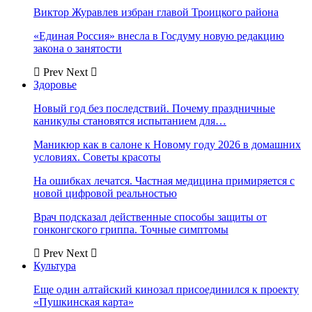
Виктор Журавлев избран главой Троицкого района
«Единая Россия» внесла в Госдуму новую редакцию
закона о занятости
Prev
Next
Здоровье
Новый год без последствий. Почему праздничные
каникулы становятся испытанием для…
Маникюр как в салоне к Новому году 2026 в домашних
условиях. Советы красоты
На ошибках лечатся. Частная медицина примиряется с
новой цифровой реальностью
Врач подсказал действенные способы защиты от
гонконгского гриппа. Точные симптомы
Prev
Next
Культура
Еще один алтайский кинозал присоединился к проекту
«Пушкинская карта»