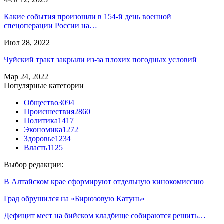
Какие события произошли в 154-й день военной
спецоперации России на…
Июл 28, 2022
Чуйский тракт закрыли из-за плохих погодных условий
Мар 24, 2022
Популярные категории
Общество
3094
Происшествия
2860
Политика
1417
Экономика
1272
Здоровье
1234
Власть
1125
Выбор редакции:
В Алтайском крае сформируют отдельную кинокомиссию
Град обрушился на «Бирюзовую Катунь»
Дефицит мест на бийском кладбище собираются решить…