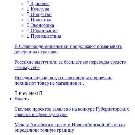
Здоровье
Культура
Общество
Политика
Экономика
Образование
Происшествия
В Славгороде мошенники продолжают обманывать
доверчивых граждан
Россияне выступили за бесплатные переводы средств
самому себе
Нередки случаи, когда славгородцы и яровчане
похищают товар из магазинов и…
Prev
Next
Власть
Сколько проектов заявлено на конкурс Губернаторских
грантов в сфере культуры
Между Алтайским краем и Новосибирской областью
определили точную границу