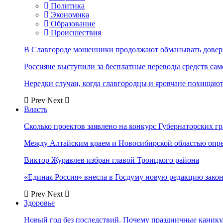
Политика
Экономика
Образование
Происшествия
В Славгороде мошенники продолжают обманывать довер
Россияне выступили за бесплатные переводы средств сам
Нередки случаи, когда славгородцы и яровчане похищают
Prev
Next
Власть
Сколько проектов заявлено на конкурс Губернаторских гр
Между Алтайским краем и Новосибирской областью опр
Виктор Журавлев избран главой Троицкого района
«Единая Россия» внесла в Госдуму новую редакцию закон
Prev
Next
Здоровье
Новый год без последствий. Почему праздничные каник