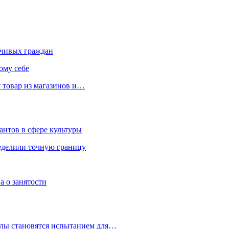
чивых граждан
ому себе
 товар из магазинов и…
антов в сфере культуры
еделили точную границу
а о занятости
улы становятся испытанием для…