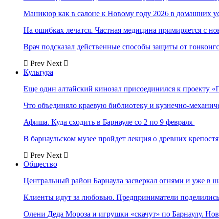
Маникюр как в салоне к Новому году 2026 в домашних у
На ошибках лечатся. Частная медицина примиряется с н
Врач подсказал действенные способы защиты от гонконг
Prev
Next
Культура
Еще один алтайский кинозал присоединился к проекту «
Что объединяло краевую библиотеку и кузнечно-механи
Афиша. Куда сходить в Барнауле со 2 по 9 февраля
В барнаульском музее пройдет лекция о древних крепост
Prev
Next
Общество
Центральный район Барнаула засверкал огнями и уже в ш
Клиенты идут за любовью. Предприниматели поделились 
Олени Деда Мороза и игрушки «скачут» по Барнаулу. Но