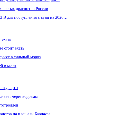
 частых диагноза в России
ГЭ для поступления в вузы на 2026…
 ехать
е стоит ехать
трассе в сильный мороз
ей в месяц
ые курорты
ривает через водоемы
ототроллей
ристов на площади Барнаула