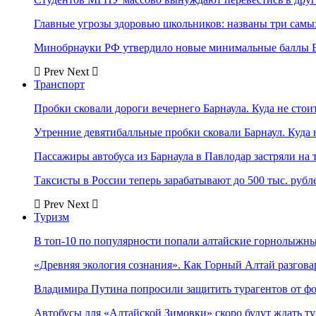
Главные угрозы здоровью школьников: названы три самых
Минобрнауки РФ утвердило новые минимальные баллы Е
Prev
Next
Транспорт
Пробки сковали дороги вечернего Барнаула. Куда не стоит
Утренние девятибалльные пробки сковали Барнаул. Куда н
Пассажиры автобуса из Барнаула в Павлодар застряли на 
Таксисты в России теперь зарабатывают до 500 тыс. рубл
Prev
Next
Туризм
В топ-10 по популярности попали алтайские горнолыжн
«Древняя экология сознания». Как Горный Алтай разгова
Владимира Путина попросили защитить турагентов от ф
Автобусы для «Алтайской Зимовки» скоро будут ждать ту