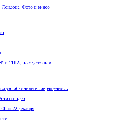
в Лондоне. Фото и видео
са
она
ей и США, но с условием
которую обвинили в совращении…
Фото и видео
20 по 22 декабря
ости