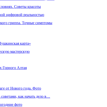
словиях. Советы красоты
овой цифровой реальностью
ского гриппа. Точные симптомы
Пушкинская карта»
ческую мастерскую
ях Горного Алтая
аге от Нового года. Фото
советами, как начать дело в…
вогодние фото