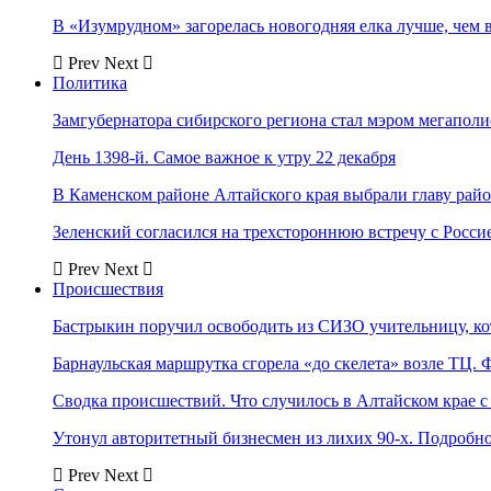
В «Изумрудном» загорелась новогодняя елка лучше, чем 
Prev
Next
Политика
Замгубернатора сибирского региона стал мэром мегаполи
День 1398-й. Самое важное к утру 22 декабря
В Каменском районе Алтайского края выбрали главу рай
Зеленский согласился на трехстороннюю встречу с Росси
Prev
Next
Происшествия
Бастрыкин поручил освободить из СИЗО учительницу, 
Барнаульская маршрутка сгорела «до скелета» возле ТЦ. 
Сводка происшествий. Что случилось в Алтайском крае с 
Утонул авторитетный бизнесмен из лихих 90-х. Подробн
Prev
Next