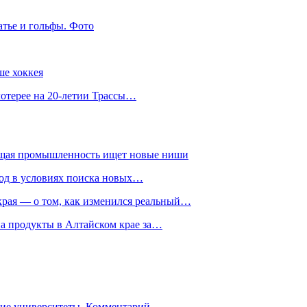
атье и гольфы. Фото
ше хоккея
лотерее на 20-летии Трассы…
ющая промышленность ищет новые ниши
год в условиях поиска новых…
рая — о том, как изменился реальный…
на продукты в Алтайском крае за…
гие университеты. Комментарий…