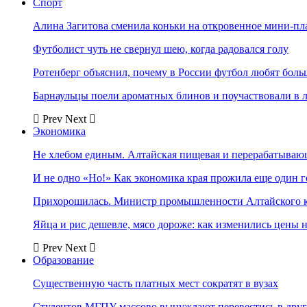
Спорт
Алина Загитова сменила коньки на откровенное мини-пл
Футболист чуть не свернул шею, когда радовался голу
Ротенберг объяснил, почему в России футбол любят боль
Барнаульцы поели ароматных блинов и поучаствовали в 
Prev
Next
Экономика
Не хлебом единым. Алтайская пищевая и перерабатыва
И не одно «Но!» Как экономика края прожила еще один 
Прихорошилась. Министр промышленности Алтайского к
Яйца и рис дешевле, мясо дороже: как изменились цены 
Prev
Next
Образование
Существенную часть платных мест сократят в вузах
Студентов МГПУ массово вынуждают перевестись в дру