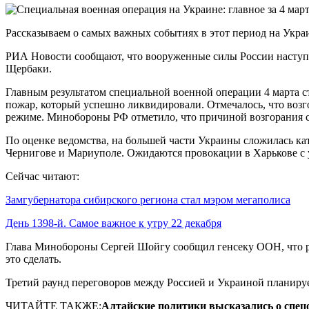
Рассказываем о самых важных событиях в этот период на Укра
РИА Новости сообщают, что вооруженные силы России наступа
Щербаки.
Главным результатом специальной военной операции 4 марта с
пожар, который успешно ликвидировали. Отмечалось, что возг
режиме. Минобороны РФ отметило, что причиной возгорания с
По оценке ведомства, на большей части Украины сложилась кат
Чернигове и Мариуполе. Ожидаются провокации в Харькове с
Сейчас читают:
Замгубернатора сибирского региона стал мэром мегаполиса
День 1398-й. Самое важное к утру 22 декабря
Глава Минобороны Сергей Шойгу сообщил генсеку ООН, что ро
это сделать.
Третий раунд переговоров между Россией и Украиной планирует
ЧИТАЙТЕ ТАКЖЕ:
Алтайские политики высказались о спец