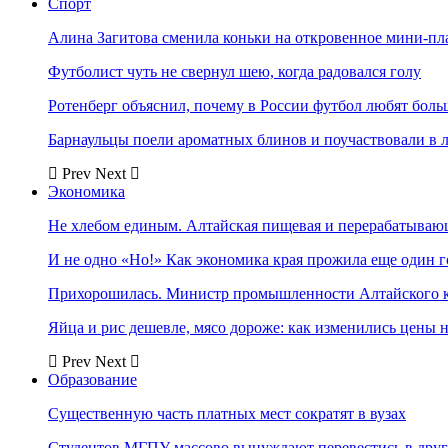
Спорт
Алина Загитова сменила коньки на откровенное мини-пл
Футболист чуть не свернул шею, когда радовался голу
Ротенберг объяснил, почему в России футбол любят боль
Барнаульцы поели ароматных блинов и поучаствовали в 
Prev
Next
Экономика
Не хлебом единым. Алтайская пищевая и перерабатыва
И не одно «Но!» Как экономика края прожила еще один 
Прихорошилась. Министр промышленности Алтайского к
Яйца и рис дешевле, мясо дороже: как изменились цены 
Prev
Next
Образование
Существенную часть платных мест сократят в вузах
Студентов МГПУ массово вынуждают перевестись в дру