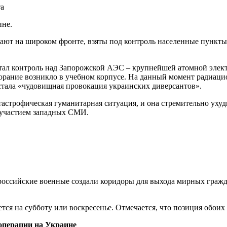
ине.
ют на широком фронте, взяты под контроль населенные пункты 
тал контроль над Запорожской АЭС – крупнейшей атомной элект
орание возникло в учебном корпусе. На данный момент радиаци
тала «чудовищная провокация украинских диверсантов».
астрофическая гуманитарная ситуация, и она стремительно ухуд
 участием западных СМИ.
ссийские военные создали коридоры для выхода мирных гражда
ся на субботу или воскресенье. Отмечается, что позиция обоих 
операции на Украине