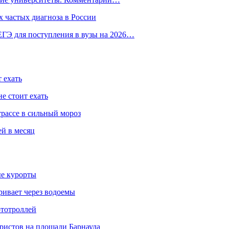
 частых диагноза в России
ГЭ для поступления в вузы на 2026…
 ехать
е стоит ехать
трассе в сильный мороз
ей в месяц
ые курорты
ривает через водоемы
ототроллей
ристов на площади Барнаула