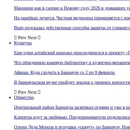
Маникюр как в салоне к Новому году 2026 в домашних у
На ошибках лечатся. Частная медицина примиряется с н
Врач подсказал действенные способы защиты от гонконг
Prev
Next
Культура
Еще один алтайский кинозал присоединился к проекту «
Что объединяло краевую библиотеку и кузнечно-механи
Афиша. Куда сходить в Барнауле со 2 по 9 февраля
В барнаульском музее пройдет лекция о древних крепост
Prev
Next
Общество
Центральный район Барнаула засверкал огнями и уже в ш
Клиенты идут за любовью. Предприниматели поделились 
Олени Деда Мороза и игрушки «скачут» по Барнаулу. Но