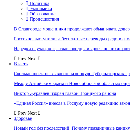
Политика
Экономика
Образование
Происшествия
В Славгороде мошенники продолжают обманывать довер
Россияне выступили за бесплатные переводы средств сам
Нередки случаи, когда славгородцы и яровчане похищают
Prev
Next
Власть
Сколько проектов заявлено на конкурс Губернаторских гр
Между Алтайским краем и Новосибирской областью опр
Виктор Журавлев избран главой Троицкого района
«Единая Россия» внесла в Госдуму новую редакцию закон
Prev
Next
Здоровье
Новый год без последствий. Почему праздничные каник