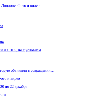
в Лондоне. Фото и видео
са
она
ей и США, но с условием
которую обвинили в совращении…
Фото и видео
20 по 22 декабря
ости