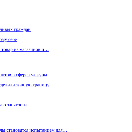
чивых граждан
ому себе
 товар из магазинов и…
антов в сфере культуры
еделили точную границу
а о занятости
улы становятся испытанием для…