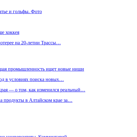
атье и гольфы. Фото
ше хоккея
лотерее на 20-летии Трассы…
ющая промышленность ищет новые ниши
год в условиях поиска новых…
рая — о том, как изменился реальный…
на продукты в Алтайском крае за…
гие университеты. Комментарий…