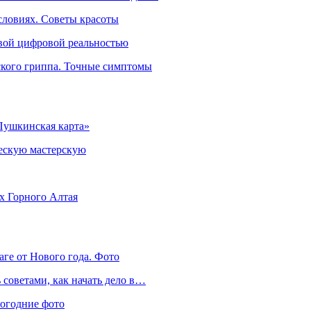
словиях. Советы красоты
овой цифровой реальностью
ского гриппа. Точные симптомы
Пушкинская карта»
ческую мастерскую
ях Горного Алтая
аге от Нового года. Фото
советами, как начать дело в…
вогодние фото