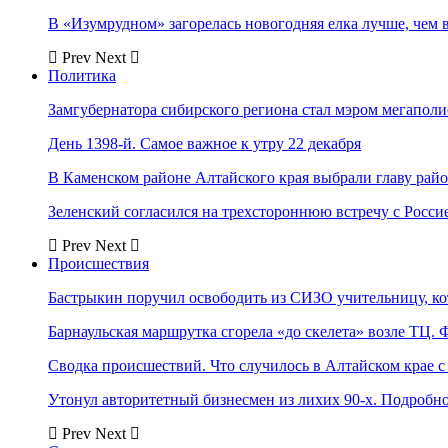
В «Изумрудном» загорелась новогодняя елка лучше, чем 
Prev
Next
Политика
Замгубернатора сибирского региона стал мэром мегаполи
День 1398-й. Самое важное к утру 22 декабря
В Каменском районе Алтайского края выбрали главу рай
Зеленский согласился на трехстороннюю встречу с Росси
Prev
Next
Происшествия
Бастрыкин поручил освободить из СИЗО учительницу, 
Барнаульская маршрутка сгорела «до скелета» возле ТЦ. 
Сводка происшествий. Что случилось в Алтайском крае с 
Утонул авторитетный бизнесмен из лихих 90-х. Подробн
Prev
Next