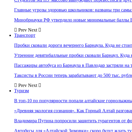
Главные угрозы здоровью школьников: названы три самых
Минобрнауки РФ утвердило новые минимальные баллы Е
Prev
Next
Транспорт
Пробки сковали дороги вечернего Барнаула. Куда не стоит
Утренние девятибалльные пробки сковали Барнаул. Куда н
Пассажиры автобуса из Барнаула в Павлодар застряли на 
Таксисты в России теперь зарабатывают до 500 тыс. рубл
Prev
Next
Туризм
В топ-10 по популярности попали алтайские горнолыжн
«Древняя экология сознания». Как Горный Алтай разгова
Владимира Путина попросили защитить турагентов от ф
Автобусы для «Алтайской Зимовки» скоро будут ждать ту