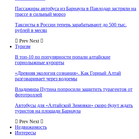
Пассажиры автобуса из Барнаула в Павлодар застряли на
трассе в сильный мороз
Таксисты в России теперь зарабатывают до 500 тыс.
рублей в месяц
Prev
Next
Туризм
В топ-10 по популярности попали алтайские
горнолыжные курорты
«Древняя экология сознания». Как Горный Алтай
разговаривает через водоемы
Владимира Путина попросили защитить турагентов от
фототроллей
Автобусы для «Алтайской Зимовки» скоро будут ждать
туристов на площади Барнаула
Prev
Next
Недвижимость
Интересы