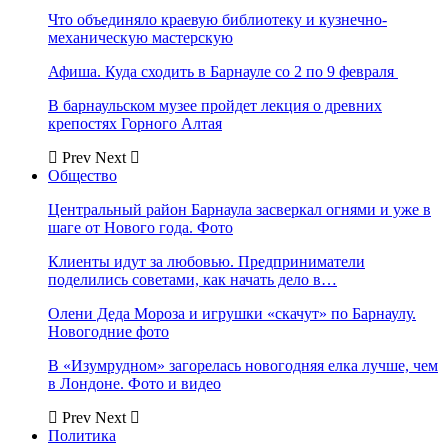
Что объединяло краевую библиотеку и кузнечно-
механическую мастерскую
Афиша. Куда сходить в Барнауле со 2 по 9 февраля
В барнаульском музее пройдет лекция о древних
крепостях Горного Алтая
Prev
Next
Общество
Центральный район Барнаула засверкал огнями и уже в
шаге от Нового года. Фото
Клиенты идут за любовью. Предприниматели
поделились советами, как начать дело в…
Олени Деда Мороза и игрушки «скачут» по Барнаулу.
Новогодние фото
В «Изумрудном» загорелась новогодняя елка лучше, чем
в Лондоне. Фото и видео
Prev
Next
Политика