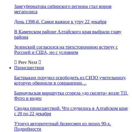
Замгубернатора сибирского региона стал мэром
мегаполиса
День 1398-й. Самое важное к утру 22 декабря
В Каменском районе Алтайского края выбрали главу
района
Зеленский согласился на трехстороннюю встречу с
Россией и США, но с условием
Prev
Next
Происшествия
Бастрыкин поручил освободить из СИЗО учительницу,
которую обвинили в совращении…
Барнаульская маршрутка сгорела «до скелета» возле ТЦ.
Фото и видео
Сводка происшествий. Что случилось в Алтайском крае
с 20 по 22 декабря
Утонул авторитетный бизнесмен из лихих 90-х.
Подробности