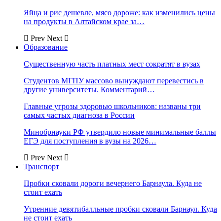
Яйца и рис дешевле, мясо дороже: как изменились цены
на продукты в Алтайском крае за…
Prev
Next
Образование
Существенную часть платных мест сократят в вузах
Студентов МГПУ массово вынуждают перевестись в
другие университеты. Комментарий…
Главные угрозы здоровью школьников: названы три
самых частых диагноза в России
Минобрнауки РФ утвердило новые минимальные баллы
ЕГЭ для поступления в вузы на 2026…
Prev
Next
Транспорт
Пробки сковали дороги вечернего Барнаула. Куда не
стоит ехать
Утренние девятибалльные пробки сковали Барнаул. Куда
не стоит ехать