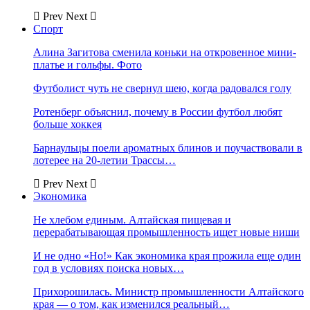
Prev
Next
Спорт
Алина Загитова сменила коньки на откровенное мини-
платье и гольфы. Фото
Футболист чуть не свернул шею, когда радовался голу
Ротенберг объяснил, почему в России футбол любят
больше хоккея
Барнаульцы поели ароматных блинов и поучаствовали в
лотерее на 20-летии Трассы…
Prev
Next
Экономика
Не хлебом единым. Алтайская пищевая и
перерабатывающая промышленность ищет новые ниши
И не одно «Но!» Как экономика края прожила еще один
год в условиях поиска новых…
Прихорошилась. Министр промышленности Алтайского
края — о том, как изменился реальный…