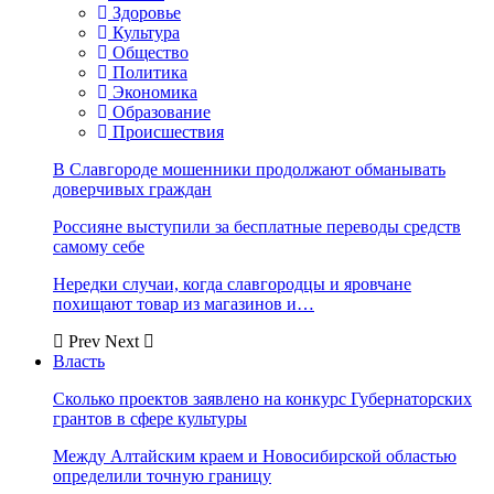
Здоровье
Культура
Общество
Политика
Экономика
Образование
Происшествия
В Славгороде мошенники продолжают обманывать
доверчивых граждан
Россияне выступили за бесплатные переводы средств
самому себе
Нередки случаи, когда славгородцы и яровчане
похищают товар из магазинов и…
Prev
Next
Власть
Сколько проектов заявлено на конкурс Губернаторских
грантов в сфере культуры
Между Алтайским краем и Новосибирской областью
определили точную границу