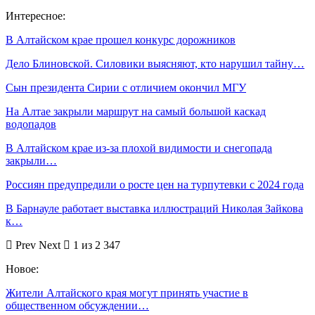
Интересное:
В Алтайском крае прошел конкурс дорожников
Дело Блиновской. Силовики выясняют, кто нарушил тайну…
Сын президента Сирии с отличием окончил МГУ
На Алтае закрыли маршрут на самый большой каскад
водопадов
В Алтайском крае из-за плохой видимости и снегопада
закрыли…
Россиян предупредили о росте цен на турпутевки с 2024 года
В Барнауле работает выставка иллюстраций Николая Зайкова
к…
Prev
Next
1 из 2 347
Новое:
Жители Алтайского края могут принять участие в
общественном обсуждении…