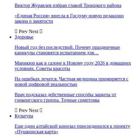
Виктор Журавлев избран главой Троицкого района
«Единая Россия» внесла в Госдуму новую редакцию
закона о занятости
Prev
Next
Здоровье
Новый год без последствий. Почему праздничные
каникулы становятся испытанием для…
Маникюр как в салоне к Новому году 2026 в домашних
условиях. Советы красоты
На ошибках лечатся. Частная медицина примиряется с
новой цифровой реальностью
Врач подсказал действенные способы защиты от
гонконгского гриппа. Точные симптомы
Prev
Next
Культура
Еще один алтайский кинозал присоединился к проекту
«Пушкинская карта»