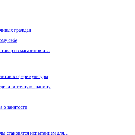
чивых граждан
ому себе
 товар из магазинов и…
антов в сфере культуры
еделили точную границу
а о занятости
улы становятся испытанием для…