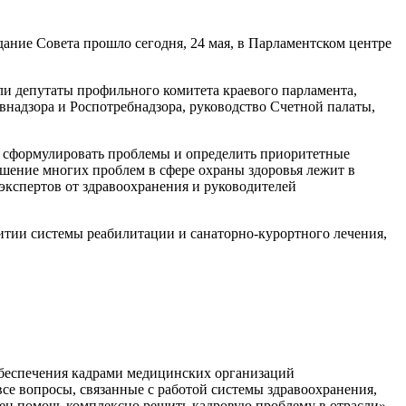
ание Совета прошло сегодня, 24 мая, в Парламентском центре
и депутаты профильного комитета краевого парламента,
внадзора и Роспотребнадзора, руководство Счетной палаты,
бы сформулировать проблемы и определить приоритетные
ешение многих проблем в сфере охраны здоровья лежит в
экспертов от здравоохранения и руководителей
итии системы реабилитации и санаторно-курортного лечения,
обеспечения кадрами медицинских организаций
се вопросы, связанные с работой системы здравоохранения,
ен помочь комплексно решить кадровую проблему в отрасли»,