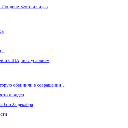
в Лондоне. Фото и видео
са
она
ей и США, но с условием
которую обвинили в совращении…
Фото и видео
20 по 22 декабря
ости