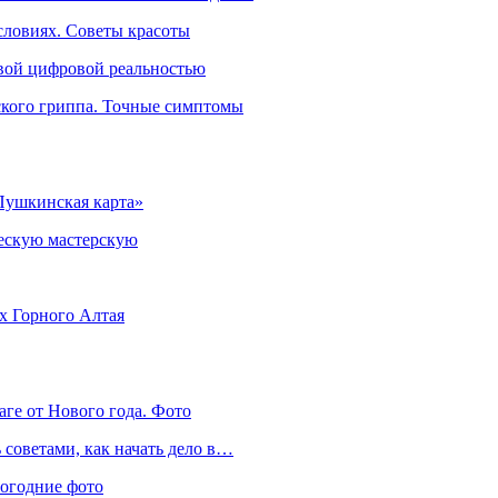
словиях. Советы красоты
овой цифровой реальностью
ского гриппа. Точные симптомы
Пушкинская карта»
ческую мастерскую
ях Горного Алтая
аге от Нового года. Фото
советами, как начать дело в…
вогодние фото