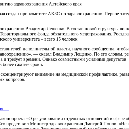
ая создан при комитете АКЗС по здравоохранению. Первое засед
воохранению Владимир Лещенко. В состав новой структуры вошл
Территориального фонда обязательного медстрахования, Росздра
кого университета – всего 15 человек.
дставителей исполнительной власти, научного сообщества, что
дравоохранению», — сказал Владимир Лещенко. По его словам, р
ва и требует времени. Однако совместными усилиями депутатов, 
в более сжатые сроки.
ые сконцентрируют внимание на медицинской профилактике, разв
ых вопросов.
иях.…
 законопроект «О регулировании отдельных отношений в сфере 
Его представил Министр здравоохранения Дмитрий Попов. «Не в
ого регулирования. Законопроект, который мы обсуждаем, долж