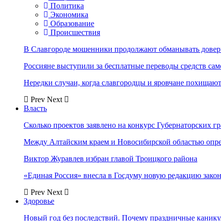
Политика
Экономика
Образование
Происшествия
В Славгороде мошенники продолжают обманывать довер
Россияне выступили за бесплатные переводы средств сам
Нередки случаи, когда славгородцы и яровчане похищают
Prev
Next
Власть
Сколько проектов заявлено на конкурс Губернаторских гр
Между Алтайским краем и Новосибирской областью опр
Виктор Журавлев избран главой Троицкого района
«Единая Россия» внесла в Госдуму новую редакцию закон
Prev
Next
Здоровье
Новый год без последствий. Почему праздничные каник