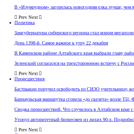
В «Изумрудном» загорелась новогодняя елка лучше, чем 
Prev
Next
Политика
Замгубернатора сибирского региона стал мэром мегаполи
День 1398-й. Самое важное к утру 22 декабря
В Каменском районе Алтайского края выбрали главу рай
Зеленский согласился на трехстороннюю встречу с Росси
Prev
Next
Происшествия
Бастрыкин поручил освободить из СИЗО учительницу, 
Барнаульская маршрутка сгорела «до скелета» возле ТЦ. 
Сводка происшествий. Что случилось в Алтайском крае с 
Утонул авторитетный бизнесмен из лихих 90-х. Подробн
Prev
Next