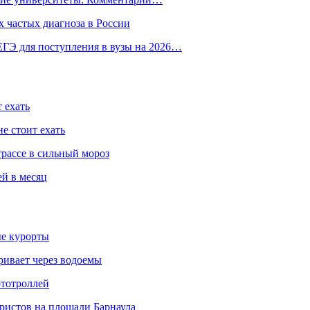
 частых диагноза в России
ГЭ для поступления в вузы на 2026…
 ехать
е стоит ехать
трассе в сильный мороз
ей в месяц
ые курорты
ривает через водоемы
ототроллей
ристов на площади Барнаула