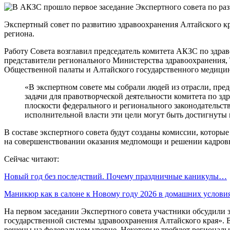
Экспертный совет по развитию здравоохранения Алтайского кр
региона.
Работу Совета возглавил председатель комитета АКЗС по здра
представители регионального Министерства здравоохранения, 
Общественной палаты и Алтайского государственного медицинс
«В экспертном совете мы собрали людей из отрасли, пре
задачи для правотворческой деятельности комитета по з
плоскости федерального и регионального законодательст
исполнительной власти эти цели могут быть достигнуты 
В составе экспертного совета будут созданы комиссии, котор
на совершенствовании оказания медпомощи и решении кадров
Сейчас читают:
Новый год без последствий. Почему праздничные каникулы…
Маникюр как в салоне к Новому году 2026 в домашних услов
На первом заседании Экспертного совета участники обсудили
государственной системы здравоохранения Алтайского края». 
решены на федеральном уровне. Некоторые требуют региональн