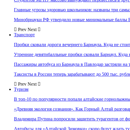
Главные угрозы здоровью школьников: названы три самых
Минобрнауки РФ утвердило новые минимальные баллы Е
Prev
Next
Транспорт
Пробки сковали дороги вечернего Барнаула. Куда не стоит
Утренние девятибалльные пробки сковали Барнаул. Куда н
Пассажиры автобуса из Барнаула в Павлодар застряли на 
Таксисты в России теперь зарабатывают до 500 тыс. рубл
Prev
Next
Туризм
В топ-10 по популярности попали алтайские горнолыжн
«Древняя экология сознания». Как Горный Алтай разгова
Владимира Путина попросили защитить турагентов от ф
Автобусы для «Алтайской Зимовки» скоро будут ждать ту