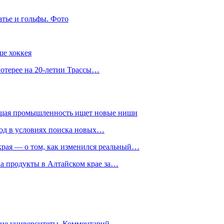
атье и гольфы. Фото
ше хоккея
лотерее на 20-летии Трассы…
ющая промышленность ищет новые ниши
год в условиях поиска новых…
рая — о том, как изменился реальный…
на продукты в Алтайском крае за…
гие университеты. Комментарий…