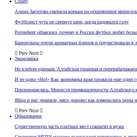
Спорт
Алина Загитова сменила коньки на откровенное мини-пл
Футболист чуть не свернул шею, когда радовался голу
Ротенберг объяснил, почему в России футбол любят боль
Барнаульцы поели ароматных блинов и поучаствовали в 
Prev
Next
Экономика
Не хлебом единым. Алтайская пищевая и перерабатыва
И не одно «Но!» Как экономика края прожила еще один 
Прихорошилась. Министр промышленности Алтайского к
Яйца и рис дешевле, мясо дороже: как изменились цены 
Prev
Next
Образование
Существенную часть платных мест сократят в вузах
Студентов МГПУ массово вынуждают перевестись в дру