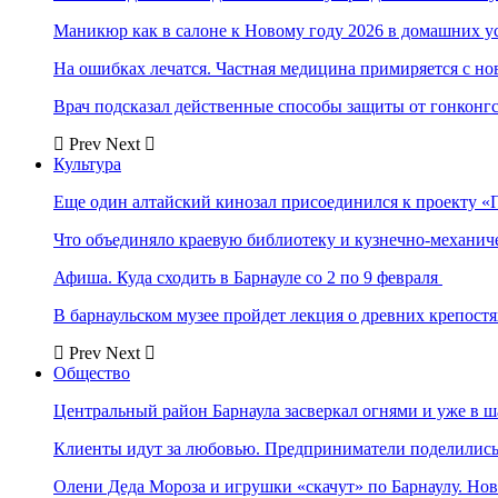
Маникюр как в салоне к Новому году 2026 в домашних у
На ошибках лечатся. Частная медицина примиряется с н
Врач подсказал действенные способы защиты от гонконг
Prev
Next
Культура
Еще один алтайский кинозал присоединился к проекту «
Что объединяло краевую библиотеку и кузнечно-механи
Афиша. Куда сходить в Барнауле со 2 по 9 февраля
В барнаульском музее пройдет лекция о древних крепост
Prev
Next
Общество
Центральный район Барнаула засверкал огнями и уже в ш
Клиенты идут за любовью. Предприниматели поделились 
Олени Деда Мороза и игрушки «скачут» по Барнаулу. Но