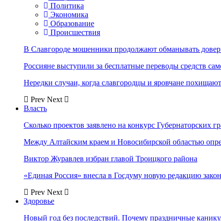
Политика
Экономика
Образование
Происшествия
В Славгороде мошенники продолжают обманывать довер
Россияне выступили за бесплатные переводы средств сам
Нередки случаи, когда славгородцы и яровчане похищают
Prev
Next
Власть
Сколько проектов заявлено на конкурс Губернаторских гр
Между Алтайским краем и Новосибирской областью опр
Виктор Журавлев избран главой Троицкого района
«Единая Россия» внесла в Госдуму новую редакцию закон
Prev
Next
Здоровье
Новый год без последствий. Почему праздничные каник