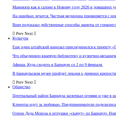
Маникюр как в салоне к Новому году 2026 в домашних у
На ошибках лечатся. Частная медицина примиряется с н
Врач подсказал действенные способы защиты от гонконг
Prev
Next
Культура
Еще один алтайский кинозал присоединился к проекту «
Что объединяло краевую библиотеку и кузнечно-механи
Афиша. Куда сходить в Барнауле со 2 по 9 февраля
В барнаульском музее пройдет лекция о древних крепост
Prev
Next
Общество
Центральный район Барнаула засверкал огнями и уже в ш
Клиенты идут за любовью. Предприниматели поделились 
Олени Деда Мороза и игрушки «скачут» по Барнаулу. Но