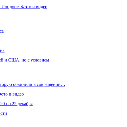
в Лондоне. Фото и видео
са
она
ей и США, но с условием
которую обвинили в совращении…
Фото и видео
20 по 22 декабря
ости