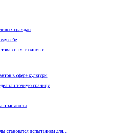
чивых граждан
ому себе
 товар из магазинов и…
антов в сфере культуры
еделили точную границу
а о занятости
улы становятся испытанием для…