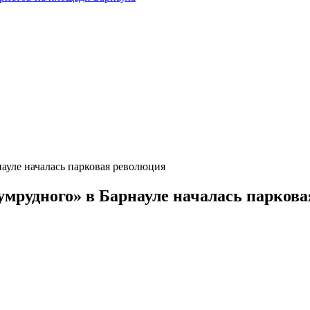
науле началась парковая революция
зумрудного» в Барнауле началась парков