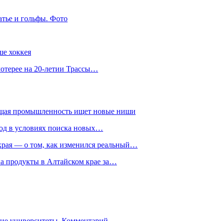
атье и гольфы. Фото
ше хоккея
лотерее на 20-летии Трассы…
ющая промышленность ищет новые ниши
год в условиях поиска новых…
рая — о том, как изменился реальный…
на продукты в Алтайском крае за…
гие университеты. Комментарий…