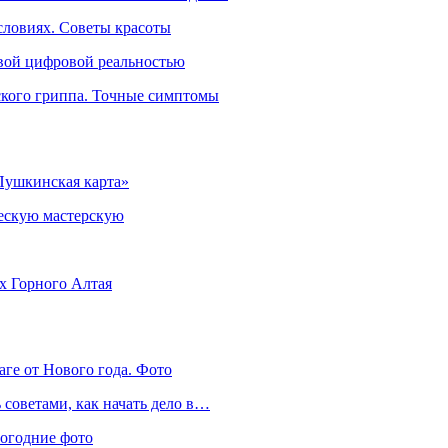
словиях. Советы красоты
овой цифровой реальностью
ского гриппа. Точные симптомы
Пушкинская карта»
ческую мастерскую
ях Горного Алтая
аге от Нового года. Фото
советами, как начать дело в…
вогодние фото