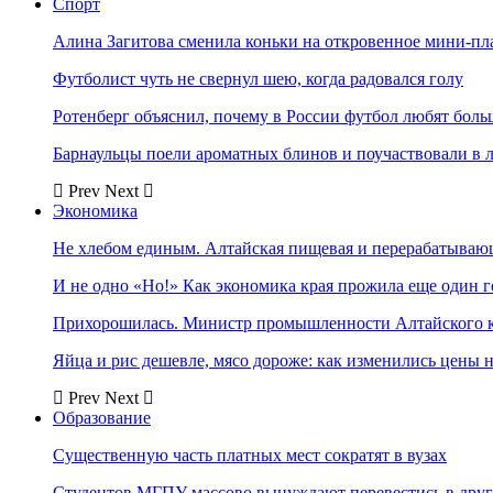
Спорт
Алина Загитова сменила коньки на откровенное мини-пл
Футболист чуть не свернул шею, когда радовался голу
Ротенберг объяснил, почему в России футбол любят боль
Барнаульцы поели ароматных блинов и поучаствовали в 
Prev
Next
Экономика
Не хлебом единым. Алтайская пищевая и перерабатыва
И не одно «Но!» Как экономика края прожила еще один 
Прихорошилась. Министр промышленности Алтайского к
Яйца и рис дешевле, мясо дороже: как изменились цены 
Prev
Next
Образование
Существенную часть платных мест сократят в вузах
Студентов МГПУ массово вынуждают перевестись в дру