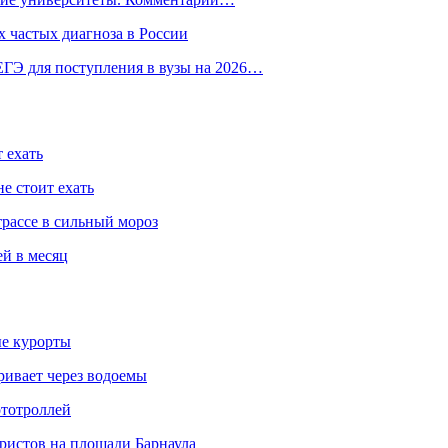
 частых диагноза в России
ГЭ для поступления в вузы на 2026…
 ехать
е стоит ехать
трассе в сильный мороз
ей в месяц
ые курорты
ривает через водоемы
ототроллей
ристов на площади Барнаула