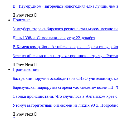
В «Изумрудном» загорелась новогодняя елка лучше, чем 
Prev
Next
Политика
Замгубернатора сибирского региона стал мэром мегаполи
День 1398-й. Самое важное к утру 22 декабря
В Каменском районе Алтайского края выбрали главу рай
Зеленский согласился на трехстороннюю встречу с Росси
Prev
Next
Происшествия
Бастрыкин поручил освободить из СИЗО учительницу, 
Барнаульская маршрутка сгорела «до скелета» возле ТЦ. 
Сводка происшествий. Что случилось в Алтайском крае с 
Утонул авторитетный бизнесмен из лихих 90-х. Подробн
Prev
Next