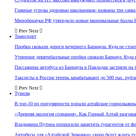
Главные угрозы здоровью школьников: названы три самых
Минобрнауки РФ утвердило новые минимальные баллы Е
Prev
Next
Транспорт
Пробки сковали дороги вечернего Барнаула. Куда не стоит
Утренние девятибалльные пробки сковали Барнаул. Куда н
Пассажиры автобуса из Барнаула в Павлодар застряли на 
Таксисты в России теперь зарабатывают до 500 тыс. рубл
Prev
Next
Туризм
В топ-10 по популярности попали алтайские горнолыжн
«Древняя экология сознания». Как Горный Алтай разгова
Владимира Путина попросили защитить турагентов от ф
Автобусы для «Алтайской Зимовки» скоро будут ждать ту