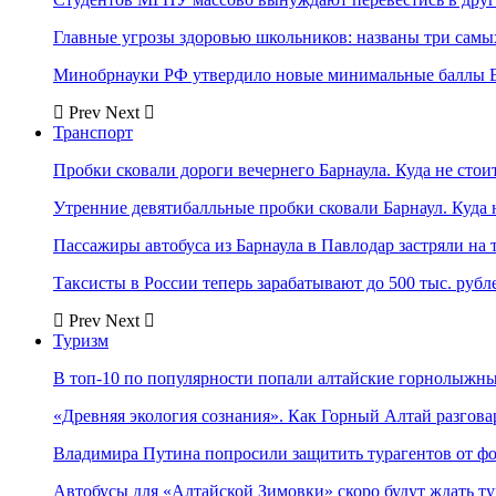
Главные угрозы здоровью школьников: названы три самых
Минобрнауки РФ утвердило новые минимальные баллы Е
Prev
Next
Транспорт
Пробки сковали дороги вечернего Барнаула. Куда не стоит
Утренние девятибалльные пробки сковали Барнаул. Куда н
Пассажиры автобуса из Барнаула в Павлодар застряли на 
Таксисты в России теперь зарабатывают до 500 тыс. рубл
Prev
Next
Туризм
В топ-10 по популярности попали алтайские горнолыжн
«Древняя экология сознания». Как Горный Алтай разгова
Владимира Путина попросили защитить турагентов от ф
Автобусы для «Алтайской Зимовки» скоро будут ждать ту