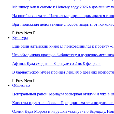
Маникюр как в салоне к Новому году 2026 в домашних у
На ошибках лечатся. Частная медицина примиряется с н
Врач подсказал действенные способы защиты от гонконг
Prev
Next
Культура
Еще один алтайский кинозал присоединился к проекту «
Что объединяло краевую библиотеку и кузнечно-механи
Афиша. Куда сходить в Барнауле со 2 по 9 февраля
В барнаульском музее пройдет лекция о древних крепост
Prev
Next
Общество
Центральный район Барнаула засверкал огнями и уже в ш
Клиенты идут за любовью. Предприниматели поделились 
Олени Деда Мороза и игрушки «скачут» по Барнаулу. Но