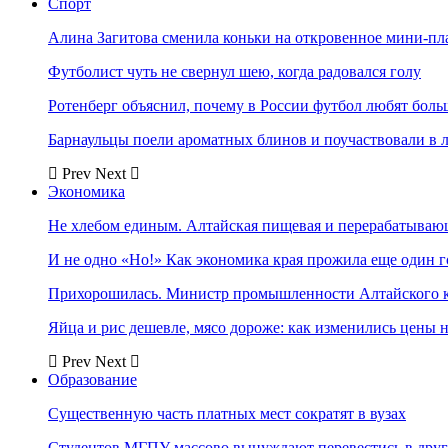
Спорт
Алина Загитова сменила коньки на откровенное мини-пл
Футболист чуть не свернул шею, когда радовался голу
Ротенберг объяснил, почему в России футбол любят боль
Барнаульцы поели ароматных блинов и поучаствовали в 
Prev
Next
Экономика
Не хлебом единым. Алтайская пищевая и перерабатыва
И не одно «Но!» Как экономика края прожила еще один 
Прихорошилась. Министр промышленности Алтайского к
Яйца и рис дешевле, мясо дороже: как изменились цены 
Prev
Next
Образование
Существенную часть платных мест сократят в вузах
Студентов МГПУ массово вынуждают перевестись в дру