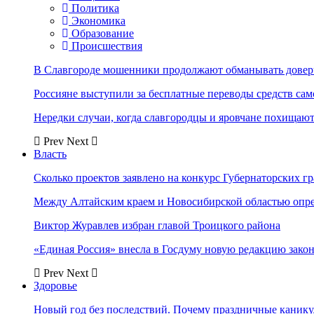
Политика
Экономика
Образование
Происшествия
В Славгороде мошенники продолжают обманывать довер
Россияне выступили за бесплатные переводы средств сам
Нередки случаи, когда славгородцы и яровчане похищают
Prev
Next
Власть
Сколько проектов заявлено на конкурс Губернаторских гр
Между Алтайским краем и Новосибирской областью опр
Виктор Журавлев избран главой Троицкого района
«Единая Россия» внесла в Госдуму новую редакцию закон
Prev
Next
Здоровье
Новый год без последствий. Почему праздничные каник