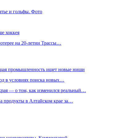
атье и гольфы. Фото
ше хоккея
лотерее на 20-летии Трассы…
ющая промышленность ищет новые ниши
год в условиях поиска новых…
рая — о том, как изменился реальный…
на продукты в Алтайском крае за…
гие университеты. Комментарий…