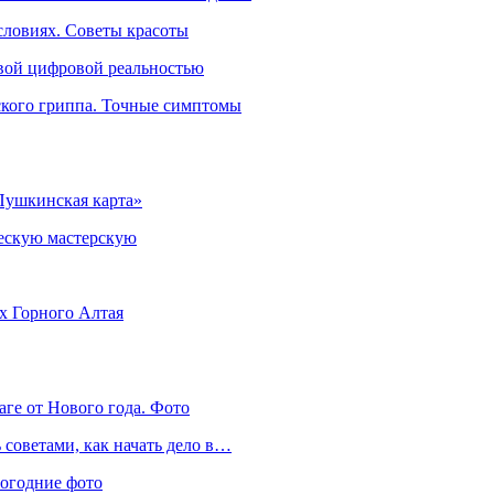
словиях. Советы красоты
овой цифровой реальностью
ского гриппа. Точные симптомы
Пушкинская карта»
ческую мастерскую
ях Горного Алтая
аге от Нового года. Фото
советами, как начать дело в…
вогодние фото