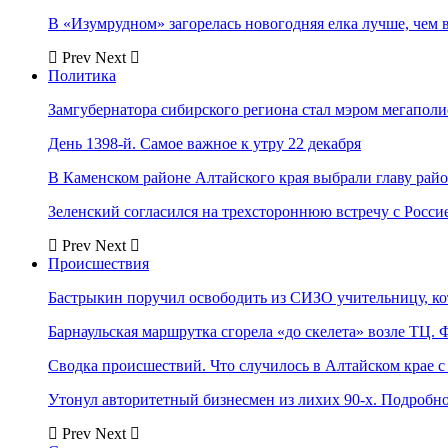
В «Изумрудном» загорелась новогодняя елка лучше, чем 
Prev
Next
Политика
Замгубернатора сибирского региона стал мэром мегаполи
День 1398-й. Самое важное к утру 22 декабря
В Каменском районе Алтайского края выбрали главу рай
Зеленский согласился на трехстороннюю встречу с Росси
Prev
Next
Происшествия
Бастрыкин поручил освободить из СИЗО учительницу, 
Барнаульская маршрутка сгорела «до скелета» возле ТЦ. 
Сводка происшествий. Что случилось в Алтайском крае с 
Утонул авторитетный бизнесмен из лихих 90-х. Подробн
Prev
Next