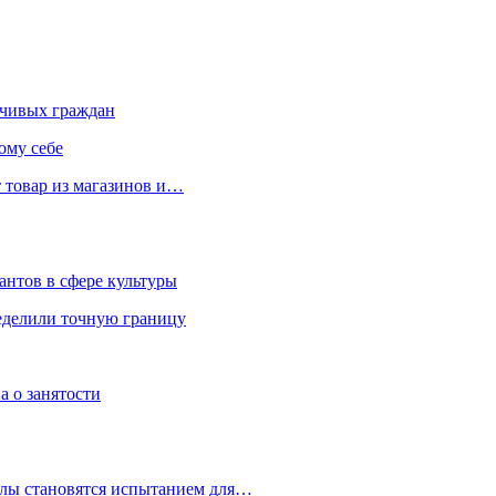
чивых граждан
ому себе
 товар из магазинов и…
антов в сфере культуры
еделили точную границу
а о занятости
улы становятся испытанием для…