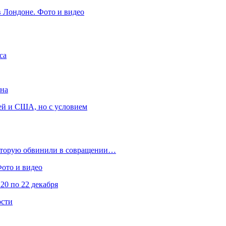
в Лондоне. Фото и видео
са
она
ей и США, но с условием
которую обвинили в совращении…
Фото и видео
20 по 22 декабря
ости