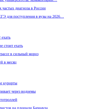
 частых диагноза в России
ГЭ для поступления в вузы на 2026…
 ехать
е стоит ехать
трассе в сильный мороз
ей в месяц
ые курорты
ривает через водоемы
ототроллей
ристов на площади Барнаула