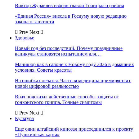
Виктор Журавлев избран главой Троицкого района
«Единая Россия» внесла в Госдуму новую редакцию
закона о занятости
Prev
Next
Здоровье
Новый год без последствий. Почему праздничные
каникулы становятся испытанием для…
Маникюр как в салоне к Новому году 2026 в домашних
условиях. Советы красоты
На ошибках лечатся. Частная медицина примиряется с
новой цифровой реальностью
Врач подсказал действенные способы защиты от
гонконгского гриппа. Точные симптомы
Prev
Next
Культура
Еще один алтайский кинозал присоединился к проекту
«Пушкинская карта»