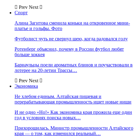
Prev
Next
Спорт
Алина Загитова сменила коньки на откровенное мини-
платье и гольфы. Фото
Футболист чуть не свернул шею, когда радовался голу
Ротенберг объяснил, почему в России футбол любят
больше хоккея
Барнаульцы поели ароматных блинов и поучаствовали в
лотерее на 20-летии Трассы…
Prev
Next
Экономика
Не хлебом единым. Алтайская пищевая и
перерабатывающая промышленность ищет новые ниши
И не одно «Но!» Как экономика края прожила еще один
год в условиях поиска новых…
Прихорошилась. Министр промышленности Алтайского
края — о том, как изменился реальный…