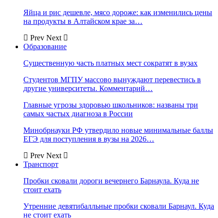
Яйца и рис дешевле, мясо дороже: как изменились цены
на продукты в Алтайском крае за…
Prev
Next
Образование
Существенную часть платных мест сократят в вузах
Студентов МГПУ массово вынуждают перевестись в
другие университеты. Комментарий…
Главные угрозы здоровью школьников: названы три
самых частых диагноза в России
Минобрнауки РФ утвердило новые минимальные баллы
ЕГЭ для поступления в вузы на 2026…
Prev
Next
Транспорт
Пробки сковали дороги вечернего Барнаула. Куда не
стоит ехать
Утренние девятибалльные пробки сковали Барнаул. Куда
не стоит ехать