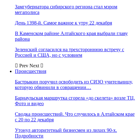
Замгубернатора сибирского региона стал мэром
мегаполиса
День 1398-й. Самое важное к утру 22 декабря
В Каменском районе Алтайского края выбрали главу
района
Зеленский согласился на трехстороннюю встречу с
Россией и США, но с условием
Prev
Next
Происшествия
Бастрыкин поручил освободить из СИЗО учительницу,
которую обвинили в совращении…
Барнаульская маршрутка сгорела «до скелета» возле ТЦ.
Фото и видео
Сводка происшествий. Что случилось в Алтайском крае
с 20 по 22 декабря
Утонул авторитетный бизнесмен из лихих 90-х.
Подробности