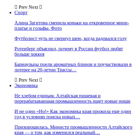
Prev
Next
Спорт
Алина Загитова сменила коньки на откровенное мини-
платье и гольфы. Фото
Футболист чуть не свернул шею, когда радовался голу
Ротенберг объяснил, почему в России футбол любят
больше хоккея
Барнаульцы поели ароматных блинов и поучаствовали в
лотерее на 20-летии Трассы…
Prev
Next
Экономика
Не хлебом единым. Алтайская пищевая и
перерабатывающая промышленность ищет новые ниши
И не одно «Но!» Как экономика края прожила еще один
год в условиях поиска новых…
Прихорошилась. Министр промышленности Алтайского
края — о том, как изменился реальный…