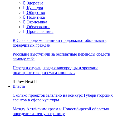
Здоровье
Культура
Общество
Политика
Экономика
Образование
Происшествия
В Славгороде мошенники продолжают обманывать
доверчивых граждан
Россияне выступили за бесплатные переводы средств
самому себе
Нередки случаи, когда славгородцы и яровчане
похищают товар из магазинов и…
Prev
Next
Власть
Сколько проектов заявлено на конкурс Губернаторских
грантов в сфере культуры
Между Алтайским краем и Новосибирской областью
определили точную границу