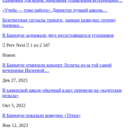
Прививки для коров: начальник управления ветеринарии…
«Учеба — тоже работа». Директор лучшей школы…
Безответные сигналы тревоги, данные разведки: почему
боевики…
В Барнауле задержали двух несостоявшихся угонщиков
Prev
Next
1 из 2 347
Новое:
В Барнауле отменили концерт Лолиты из-за той самой
вечеринки Ивлеевой…
Дек 27, 2023
В каменской школе обычный класс перевели на «кадетские
рельсы»
Окт 5, 2022
В Барнауле показали комедию «Тётки»
Янв 12, 2023