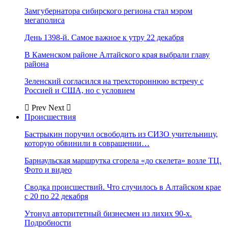
Замгубернатора сибирского региона стал мэром
мегаполиса
День 1398-й. Самое важное к утру 22 декабря
В Каменском районе Алтайского края выбрали главу
района
Зеленский согласился на трехстороннюю встречу с
Россией и США, но с условием
Prev
Next
Происшествия
Бастрыкин поручил освободить из СИЗО учительницу,
которую обвинили в совращении…
Барнаульская маршрутка сгорела «до скелета» возле ТЦ.
Фото и видео
Сводка происшествий. Что случилось в Алтайском крае
с 20 по 22 декабря
Утонул авторитетный бизнесмен из лихих 90-х.
Подробности