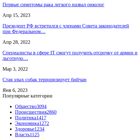
Первые симптомы рака легкого назвал онколог
Апр 15, 2023
Президент РФ встретился с членами Совета законодателей
при Федеральном…
Апр 28, 2022
Специалисты в сфере IT смогут получить отсрочку от армии и
льготную…
Мар 3, 2022
Стая злых собак терроризирует бийчан
Янв 6, 2023
Популярные категории
Общество
3094
Происшествия
2860
Политика
1417
Экономика
1272
Здоровье
1234
Власть
1125