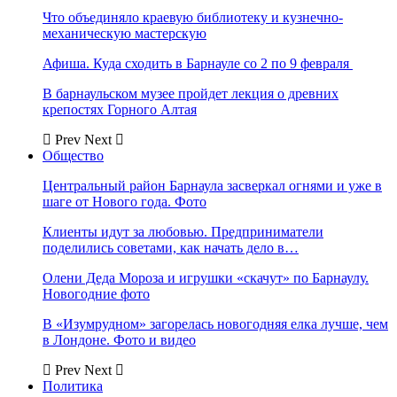
Что объединяло краевую библиотеку и кузнечно-
механическую мастерскую
Афиша. Куда сходить в Барнауле со 2 по 9 февраля
В барнаульском музее пройдет лекция о древних
крепостях Горного Алтая
Prev
Next
Общество
Центральный район Барнаула засверкал огнями и уже в
шаге от Нового года. Фото
Клиенты идут за любовью. Предприниматели
поделились советами, как начать дело в…
Олени Деда Мороза и игрушки «скачут» по Барнаулу.
Новогодние фото
В «Изумрудном» загорелась новогодняя елка лучше, чем
в Лондоне. Фото и видео
Prev
Next
Политика