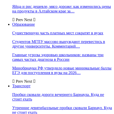
Яйца и рис дешевле, мясо дороже: как изменились цены
на продукты в Алтайском крае за…
Prev
Next
Образование
Существенную часть платных мест сократят в вузах
Студентов МГПУ массово вынуждают перевестись в
другие университеты. Комментарий…
Главные угрозы здоровью школьников: названы три
самых частых диагноза в России
Минобрнауки РФ утвердило новые минимальные баллы
ЕГЭ для поступления в вузы на 2026…
Prev
Next
Транспорт
Пробки сковали дороги вечернего Барнаула. Куда не
стоит ехать
Утренние девятибалльные пробки сковали Барнаул. Куда
не стоит ехать