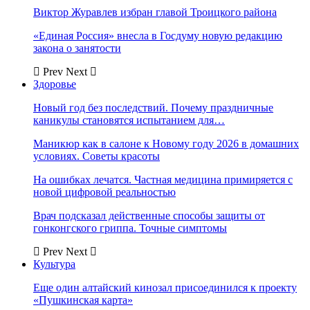
Виктор Журавлев избран главой Троицкого района
«Единая Россия» внесла в Госдуму новую редакцию
закона о занятости
Prev
Next
Здоровье
Новый год без последствий. Почему праздничные
каникулы становятся испытанием для…
Маникюр как в салоне к Новому году 2026 в домашних
условиях. Советы красоты
На ошибках лечатся. Частная медицина примиряется с
новой цифровой реальностью
Врач подсказал действенные способы защиты от
гонконгского гриппа. Точные симптомы
Prev
Next
Культура
Еще один алтайский кинозал присоединился к проекту
«Пушкинская карта»