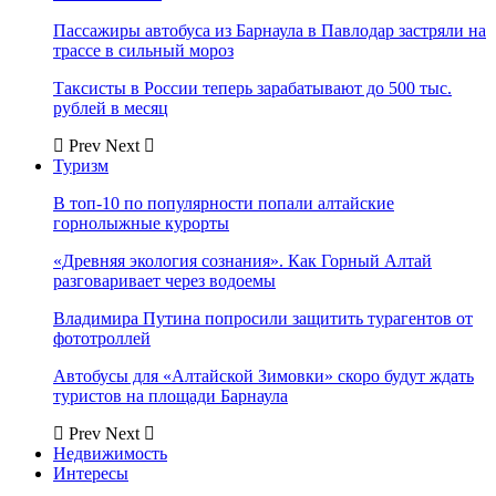
Пассажиры автобуса из Барнаула в Павлодар застряли на
трассе в сильный мороз
Таксисты в России теперь зарабатывают до 500 тыс.
рублей в месяц
Prev
Next
Туризм
В топ-10 по популярности попали алтайские
горнолыжные курорты
«Древняя экология сознания». Как Горный Алтай
разговаривает через водоемы
Владимира Путина попросили защитить турагентов от
фототроллей
Автобусы для «Алтайской Зимовки» скоро будут ждать
туристов на площади Барнаула
Prev
Next
Недвижимость
Интересы