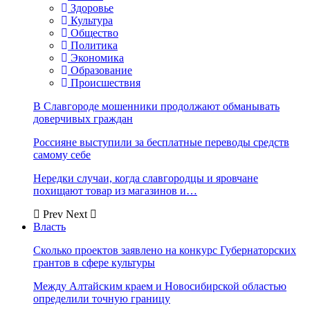
Здоровье
Культура
Общество
Политика
Экономика
Образование
Происшествия
В Славгороде мошенники продолжают обманывать
доверчивых граждан
Россияне выступили за бесплатные переводы средств
самому себе
Нередки случаи, когда славгородцы и яровчане
похищают товар из магазинов и…
Prev
Next
Власть
Сколько проектов заявлено на конкурс Губернаторских
грантов в сфере культуры
Между Алтайским краем и Новосибирской областью
определили точную границу