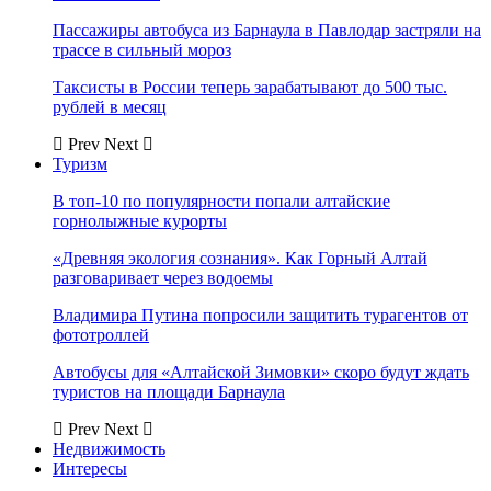
Пассажиры автобуса из Барнаула в Павлодар застряли на
трассе в сильный мороз
Таксисты в России теперь зарабатывают до 500 тыс.
рублей в месяц
Prev
Next
Туризм
В топ-10 по популярности попали алтайские
горнолыжные курорты
«Древняя экология сознания». Как Горный Алтай
разговаривает через водоемы
Владимира Путина попросили защитить турагентов от
фототроллей
Автобусы для «Алтайской Зимовки» скоро будут ждать
туристов на площади Барнаула
Prev
Next
Недвижимость
Интересы