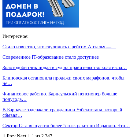
Интересное:
Стало известно, что случилось с рейсом Анталья —…
Современное IT-образование стало доступнее
Золотодобытчик подал в суд на правительство края из-за…
Блиновская остановила продажи своих марафонов, чтобы
не…
Финансовое рабство. Барнаульский пенсионер больше
полугода…
В Барнауле задержали гражданина Узбекистана, который
сбывал…
Сектор Газа выпустил более 5 тыс. ракет по Израилю. Что…
Prev
Next
1 из 2 347