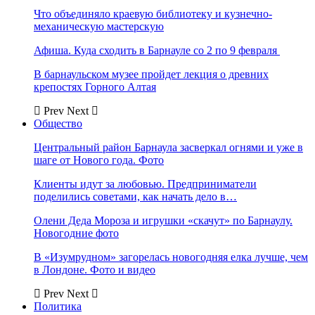
Что объединяло краевую библиотеку и кузнечно-
механическую мастерскую
Афиша. Куда сходить в Барнауле со 2 по 9 февраля
В барнаульском музее пройдет лекция о древних
крепостях Горного Алтая
Prev
Next
Общество
Центральный район Барнаула засверкал огнями и уже в
шаге от Нового года. Фото
Клиенты идут за любовью. Предприниматели
поделились советами, как начать дело в…
Олени Деда Мороза и игрушки «скачут» по Барнаулу.
Новогодние фото
В «Изумрудном» загорелась новогодняя елка лучше, чем
в Лондоне. Фото и видео
Prev
Next
Политика