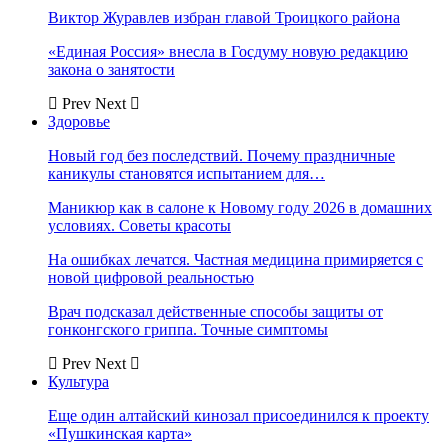
Виктор Журавлев избран главой Троицкого района
«Единая Россия» внесла в Госдуму новую редакцию
закона о занятости
Prev
Next
Здоровье
Новый год без последствий. Почему праздничные
каникулы становятся испытанием для…
Маникюр как в салоне к Новому году 2026 в домашних
условиях. Советы красоты
На ошибках лечатся. Частная медицина примиряется с
новой цифровой реальностью
Врач подсказал действенные способы защиты от
гонконгского гриппа. Точные симптомы
Prev
Next
Культура
Еще один алтайский кинозал присоединился к проекту
«Пушкинская карта»