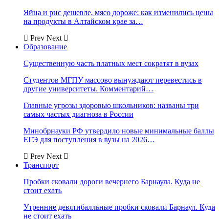
Яйца и рис дешевле, мясо дороже: как изменились цены
на продукты в Алтайском крае за…
Prev
Next
Образование
Существенную часть платных мест сократят в вузах
Студентов МГПУ массово вынуждают перевестись в
другие университеты. Комментарий…
Главные угрозы здоровью школьников: названы три
самых частых диагноза в России
Минобрнауки РФ утвердило новые минимальные баллы
ЕГЭ для поступления в вузы на 2026…
Prev
Next
Транспорт
Пробки сковали дороги вечернего Барнаула. Куда не
стоит ехать
Утренние девятибалльные пробки сковали Барнаул. Куда
не стоит ехать