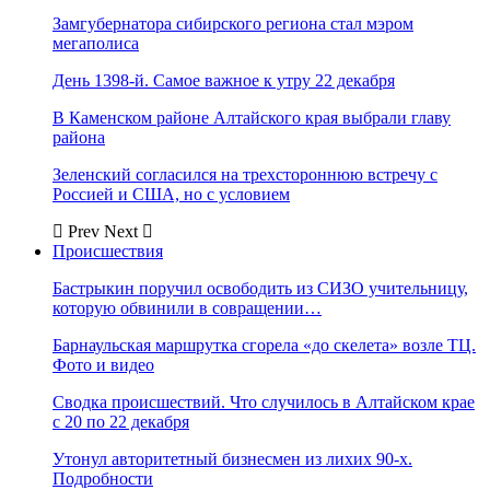
Замгубернатора сибирского региона стал мэром
мегаполиса
День 1398-й. Самое важное к утру 22 декабря
В Каменском районе Алтайского края выбрали главу
района
Зеленский согласился на трехстороннюю встречу с
Россией и США, но с условием
Prev
Next
Происшествия
Бастрыкин поручил освободить из СИЗО учительницу,
которую обвинили в совращении…
Барнаульская маршрутка сгорела «до скелета» возле ТЦ.
Фото и видео
Сводка происшествий. Что случилось в Алтайском крае
с 20 по 22 декабря
Утонул авторитетный бизнесмен из лихих 90-х.
Подробности