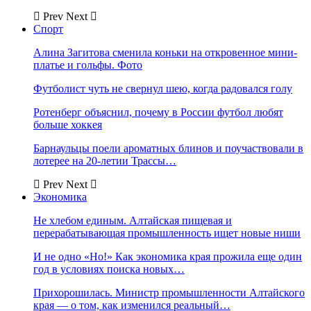
Prev
Next
Спорт
Алина Загитова сменила коньки на откровенное мини-
платье и гольфы. Фото
Футболист чуть не свернул шею, когда радовался голу
Ротенберг объяснил, почему в России футбол любят
больше хоккея
Барнаульцы поели ароматных блинов и поучаствовали в
лотерее на 20-летии Трассы…
Prev
Next
Экономика
Не хлебом единым. Алтайская пищевая и
перерабатывающая промышленность ищет новые ниши
И не одно «Но!» Как экономика края прожила еще один
год в условиях поиска новых…
Прихорошилась. Министр промышленности Алтайского
края — о том, как изменился реальный…