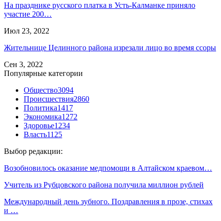
На празднике русского платка в Усть-Калманке приняло
участие 200…
Июл 23, 2022
Жительнице Целинного района изрезали лицо во время ссоры
Сен 3, 2022
Популярные категории
Общество
3094
Происшествия
2860
Политика
1417
Экономика
1272
Здоровье
1234
Власть
1125
Выбор редакции:
Возобновилось оказание медпомощи в Алтайском краевом…
Учитель из Рубцовского района получила миллион рублей
Международный день зубного. Поздравления в прозе, стихах
и …