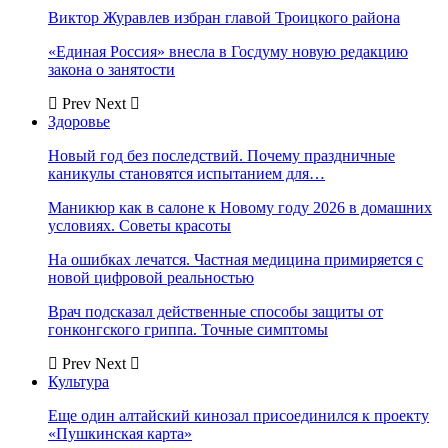
Виктор Журавлев избран главой Троицкого района
«Единая Россия» внесла в Госдуму новую редакцию
закона о занятости
Prev
Next
Здоровье
Новый год без последствий. Почему праздничные
каникулы становятся испытанием для…
Маникюр как в салоне к Новому году 2026 в домашних
условиях. Советы красоты
На ошибках лечатся. Частная медицина примиряется с
новой цифровой реальностью
Врач подсказал действенные способы защиты от
гонконгского гриппа. Точные симптомы
Prev
Next
Культура
Еще один алтайский кинозал присоединился к проекту
«Пушкинская карта»