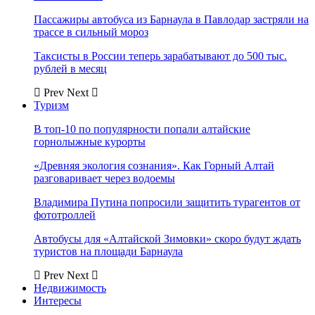
Пассажиры автобуса из Барнаула в Павлодар застряли на
трассе в сильный мороз
Таксисты в России теперь зарабатывают до 500 тыс.
рублей в месяц
Prev
Next
Туризм
В топ-10 по популярности попали алтайские
горнолыжные курорты
«Древняя экология сознания». Как Горный Алтай
разговаривает через водоемы
Владимира Путина попросили защитить турагентов от
фототроллей
Автобусы для «Алтайской Зимовки» скоро будут ждать
туристов на площади Барнаула
Prev
Next
Недвижимость
Интересы