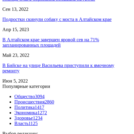
Сен 13, 2022
Подростки скинули собаку с моста в Алтайском крае
Апр 15, 2023
В Алтайском крае завершен яровой сев на 71%
запланированных площадей
Май 23, 2022
В Бийске на улице Васильева приступили к ямочному
ремонту
Июн 5, 2022
Популярные категории
Общество
3094
Происшествия
2860
Политика
1417
Экономика
1272
Здоровье
1234
Власть
1125
Выбор редакции: