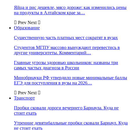
Яйца и рис дешевле, мясо дороже: как изменились цены
на продукты в Алтайском крае за…
Prev
Next
Образование
Существенную часть платных мест сократят в вузах
Студентов МГПУ массово вынуждают перевестись в
другие университеты. Комментарий…
Главные угрозы здоровью школьников: названы три
самых частых диагноза в России
Минобрнауки РФ утвердило новые минимальные баллы
ЕГЭ для поступления в вузы на 2026…
Prev
Next
Транспорт
Пробки сковали дороги вечернего Барнаула. Куда не
стоит ехать
Утренние девятибалльные пробки сковали Барнаул. Куда
не стоит ехать