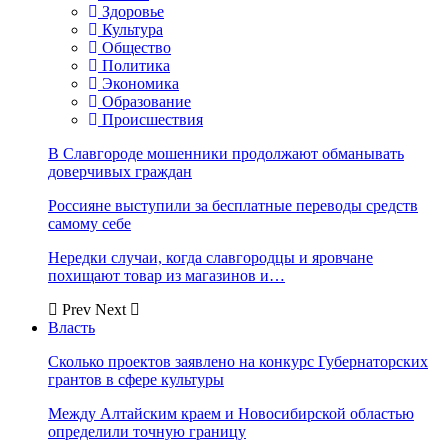
Здоровье
Культура
Общество
Политика
Экономика
Образование
Происшествия
В Славгороде мошенники продолжают обманывать
доверчивых граждан
Россияне выступили за бесплатные переводы средств
самому себе
Нередки случаи, когда славгородцы и яровчане
похищают товар из магазинов и…
Prev
Next
Власть
Сколько проектов заявлено на конкурс Губернаторских
грантов в сфере культуры
Между Алтайским краем и Новосибирской областью
определили точную границу