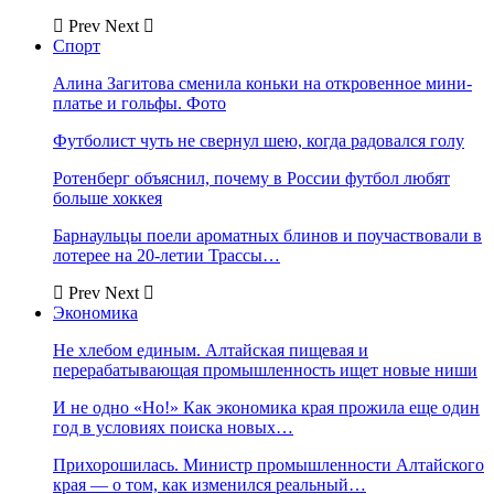
Prev
Next
Спорт
Алина Загитова сменила коньки на откровенное мини-
платье и гольфы. Фото
Футболист чуть не свернул шею, когда радовался голу
Ротенберг объяснил, почему в России футбол любят
больше хоккея
Барнаульцы поели ароматных блинов и поучаствовали в
лотерее на 20-летии Трассы…
Prev
Next
Экономика
Не хлебом единым. Алтайская пищевая и
перерабатывающая промышленность ищет новые ниши
И не одно «Но!» Как экономика края прожила еще один
год в условиях поиска новых…
Прихорошилась. Министр промышленности Алтайского
края — о том, как изменился реальный…