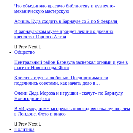
Что объединяло краевую библиотеку и кузнечно-
механическую мастерскую
Афиша. Куда сходить в Барнауле со 2 по 9 февраля
В барнаульском музее пройдет лекция о древних
крепостях Горного Алтая
Prev
Next
Общество
Центральный район Барнаула засверкал огнями и уже в
шаге от Нового года. Фото
Клиенты идут за любовью. Предприниматели
поделились советами, как начать дело в…
Олени Деда Мороза и игрушки «скачут» по Барнаулу.
Новогодние фото
В «Изумрудном» загорелась новогодняя елка лучше, чем
в Лондоне. Фото и видео
Prev
Next
Политика