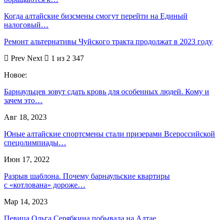
Когда алтайские бизсмены смогут перейти на Единый
налоговый…
Ремонт альтернативы Чуйского тракта продолжат в 2023 году
Prev
Next
1 из 2 347
Новое:
Барнаульцев зовут сдать кровь для особенных людей. Кому и
зачем это…
Авг 18, 2023
Юные алтайские спортсмены стали призерами Всероссийской
спецолимпиады…
Июн 17, 2022
Разрыв шаблона. Почему барнаульские квартиры
с «котлована» дороже…
Мар 14, 2023
Певица Ольга Серябкина побывала на Алтае