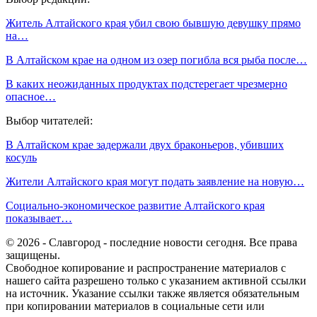
Житель Алтайского края убил свою бывшую девушку прямо
на…
В Алтайском крае на одном из озер погибла вся рыба после…
В каких неожиданных продуктах подстерегает чрезмерно
опасное…
Выбор читателей:
В Алтайском крае задержали двух браконьеров, убивших
косуль
Жители Алтайского края могут подать заявление на новую…
Социально-экономическое развитие Алтайского края
показывает…
© 2026 - Славгород - последние новости сегодня. Все права
защищены.
Свободное копирование и распространение материалов с
нашего сайта разрешено только с указанием активной ссылки
на источник. Указание ссылки также является обязательным
при копировании материалов в социальные сети или