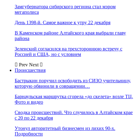
Замгубернатора сибирского региона стал мэром
мегаполиса
День 1398-й. Самое важное к утру 22 декабря
В Каменском районе Алтайского края выбрали главу
района
Зеленский согласился на трехстороннюю встречу с
Россией и США, но с условием
Prev
Next
Происшествия
Бастрыкин поручил освободить из СИЗО учительницу,
которую обвинили в совращении…
Барнаульская маршрутка сгорела «до скелета» возле ТЦ.
Фото и видео
Сводка происшествий. Что случилось в Алтайском крае
с 20 по 22 декабря
Утонул авторитетный бизнесмен из лихих 90-х.
Подробности