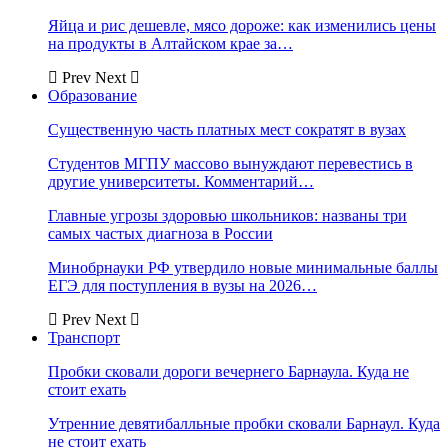
Яйца и рис дешевле, мясо дороже: как изменились цены
на продукты в Алтайском крае за…
Prev
Next
Образование
Существенную часть платных мест сократят в вузах
Студентов МГПУ массово вынуждают перевестись в
другие университеты. Комментарий…
Главные угрозы здоровью школьников: названы три
самых частых диагноза в России
Минобрнауки РФ утвердило новые минимальные баллы
ЕГЭ для поступления в вузы на 2026…
Prev
Next
Транспорт
Пробки сковали дороги вечернего Барнаула. Куда не
стоит ехать
Утренние девятибалльные пробки сковали Барнаул. Куда
не стоит ехать