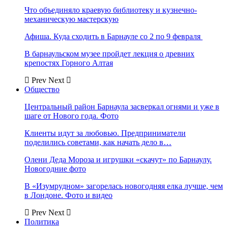
Что объединяло краевую библиотеку и кузнечно-
механическую мастерскую
Афиша. Куда сходить в Барнауле со 2 по 9 февраля
В барнаульском музее пройдет лекция о древних
крепостях Горного Алтая
Prev
Next
Общество
Центральный район Барнаула засверкал огнями и уже в
шаге от Нового года. Фото
Клиенты идут за любовью. Предприниматели
поделились советами, как начать дело в…
Олени Деда Мороза и игрушки «скачут» по Барнаулу.
Новогодние фото
В «Изумрудном» загорелась новогодняя елка лучше, чем
в Лондоне. Фото и видео
Prev
Next
Политика