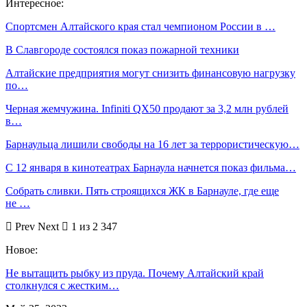
Интересное:
Спортсмен Алтайского края стал чемпионом России в …
В Славгороде состоялся показ пожарной техники
Алтайские предприятия могут снизить финансовую нагрузку
по…
Черная жемчужина. Infiniti QX50 продают за 3,2 млн рублей
в…
Барнаульца лишили свободы на 16 лет за террористическую…
С 12 января в кинотеатрах Барнаула начнется показ фильма…
Собрать сливки. Пять строящихся ЖК в Барнауле, где еще
не …
Prev
Next
1 из 2 347
Новое:
Не вытащить рыбку из пруда. Почему Алтайский край
столкнулся с жестким…