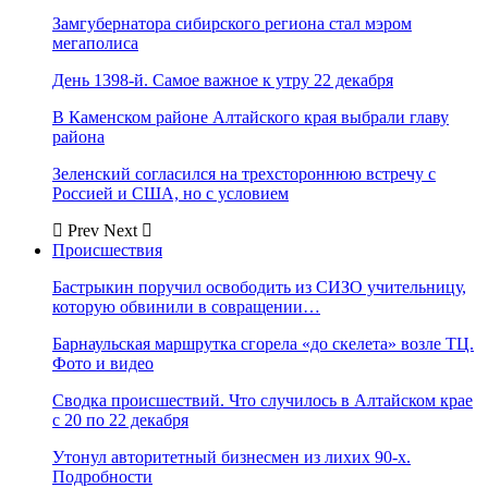
Замгубернатора сибирского региона стал мэром
мегаполиса
День 1398-й. Самое важное к утру 22 декабря
В Каменском районе Алтайского края выбрали главу
района
Зеленский согласился на трехстороннюю встречу с
Россией и США, но с условием
Prev
Next
Происшествия
Бастрыкин поручил освободить из СИЗО учительницу,
которую обвинили в совращении…
Барнаульская маршрутка сгорела «до скелета» возле ТЦ.
Фото и видео
Сводка происшествий. Что случилось в Алтайском крае
с 20 по 22 декабря
Утонул авторитетный бизнесмен из лихих 90-х.
Подробности