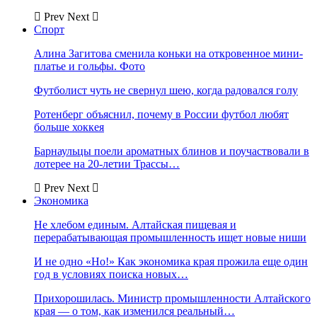
Prev
Next
Спорт
Алина Загитова сменила коньки на откровенное мини-
платье и гольфы. Фото
Футболист чуть не свернул шею, когда радовался голу
Ротенберг объяснил, почему в России футбол любят
больше хоккея
Барнаульцы поели ароматных блинов и поучаствовали в
лотерее на 20-летии Трассы…
Prev
Next
Экономика
Не хлебом единым. Алтайская пищевая и
перерабатывающая промышленность ищет новые ниши
И не одно «Но!» Как экономика края прожила еще один
год в условиях поиска новых…
Прихорошилась. Министр промышленности Алтайского
края — о том, как изменился реальный…