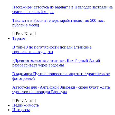
Пассажиры автобуса из Барнаула в Павлодар застряли на
трассе в сильный мороз
Таксисты в России теперь зарабатывают до 500 тыс.
рублей в месяц
Prev
Next
Туризм
В топ-10 по популярности попали алтайские
горнолыжные курорты
«Древняя экология сознания». Как Горный Алтай
разговаривает через водоемы
Владимира Путина попросили защитить турагентов от
фототроллей
Автобусы для «Алтайской Зимовки» скоро будут ждать
туристов на площади Барнаула
Prev
Next
Недвижимость
Интересы