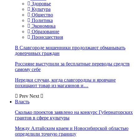
Здоровье
Культура
Общество
Политика
Экономика
Образование
Происшествия
В Славгороде мошенники продолжают обманывать
доверчивых граждан
Россияне выступили за бесплатные переводы средств
самому себе
Нередки случаи, когда славгородцы и яровчане
похищают товар из магазинов и…
Prev
Next
Власть
Сколько проектов заявлено на конкурс Губернаторских
грантов в сфере культуры
Между Алтайским краем и Новосибирской областью
определили точную границу