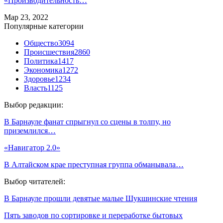
«Производительность…
Мар 23, 2022
Популярные категории
Общество
3094
Происшествия
2860
Политика
1417
Экономика
1272
Здоровье
1234
Власть
1125
Выбор редакции:
В Барнауле фанат спрыгнул со сцены в толпу, но
приземлился…
«Навигатор 2.0»
В Алтайском крае преступная группа обманывала…
Выбор читателей:
В Барнауле прошли девятые малые Шукшинские чтения
Пять заводов по сортировке и переработке бытовых