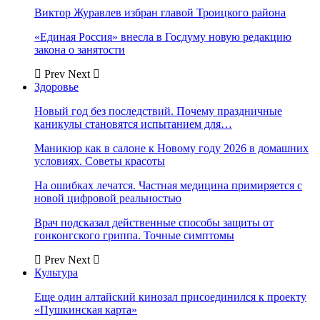
Виктор Журавлев избран главой Троицкого района
«Единая Россия» внесла в Госдуму новую редакцию
закона о занятости
Prev
Next
Здоровье
Новый год без последствий. Почему праздничные
каникулы становятся испытанием для…
Маникюр как в салоне к Новому году 2026 в домашних
условиях. Советы красоты
На ошибках лечатся. Частная медицина примиряется с
новой цифровой реальностью
Врач подсказал действенные способы защиты от
гонконгского гриппа. Точные симптомы
Prev
Next
Культура
Еще один алтайский кинозал присоединился к проекту
«Пушкинская карта»