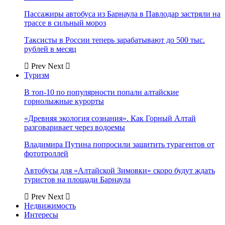
Пассажиры автобуса из Барнаула в Павлодар застряли на
трассе в сильный мороз
Таксисты в России теперь зарабатывают до 500 тыс.
рублей в месяц
Prev
Next
Туризм
В топ-10 по популярности попали алтайские
горнолыжные курорты
«Древняя экология сознания». Как Горный Алтай
разговаривает через водоемы
Владимира Путина попросили защитить турагентов от
фототроллей
Автобусы для «Алтайской Зимовки» скоро будут ждать
туристов на площади Барнаула
Prev
Next
Недвижимость
Интересы