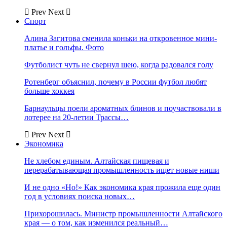
Prev
Next
Спорт
Алина Загитова сменила коньки на откровенное мини-
платье и гольфы. Фото
Футболист чуть не свернул шею, когда радовался голу
Ротенберг объяснил, почему в России футбол любят
больше хоккея
Барнаульцы поели ароматных блинов и поучаствовали в
лотерее на 20-летии Трассы…
Prev
Next
Экономика
Не хлебом единым. Алтайская пищевая и
перерабатывающая промышленность ищет новые ниши
И не одно «Но!» Как экономика края прожила еще один
год в условиях поиска новых…
Прихорошилась. Министр промышленности Алтайского
края — о том, как изменился реальный…