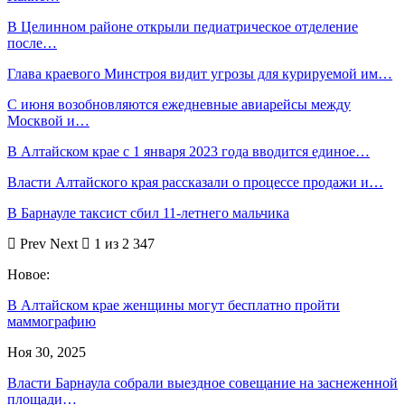
В Целинном районе открыли педиатрическое отделение
после…
Глава краевого Минстроя видит угрозы для курируемой им…
С июня возобновляются ежедневные авиарейсы между
Москвой и…
В Алтайском крае с 1 января 2023 года вводится единое…
Власти Алтайского края рассказали о процессе продажи и…
В Барнауле таксист сбил 11-летнего мальчика
Prev
Next
1 из 2 347
Новое:
В Алтайском крае женщины могут бесплатно пройти
маммографию
Ноя 30, 2025
Власти Барнаула собрали выездное совещание на заснеженной
площади…