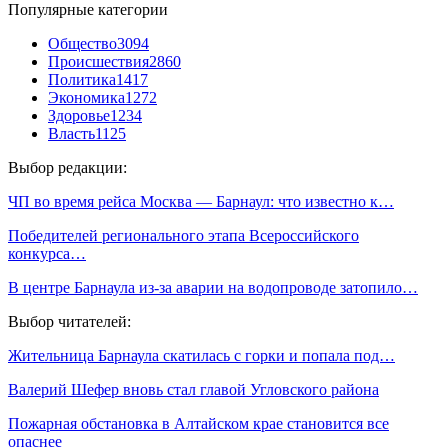
Популярные категории
Общество
3094
Происшествия
2860
Политика
1417
Экономика
1272
Здоровье
1234
Власть
1125
Выбор редакции:
ЧП во время рейса Москва — Барнаул: что известно к…
Победителей регионального этапа Всероссийского
конкурса…
В центре Барнаула из-за аварии на водопроводе затопило…
Выбор читателей:
Жительница Барнаула скатилась с горки и попала под…
Валерий Шефер вновь стал главой Угловского района
Пожарная обстановка в Алтайском крае становится все
опаснее