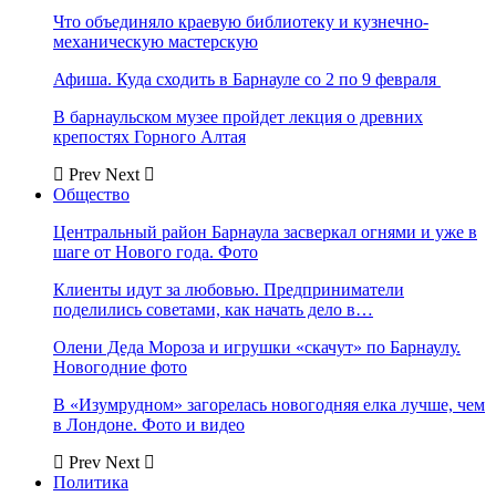
Что объединяло краевую библиотеку и кузнечно-
механическую мастерскую
Афиша. Куда сходить в Барнауле со 2 по 9 февраля
В барнаульском музее пройдет лекция о древних
крепостях Горного Алтая
Prev
Next
Общество
Центральный район Барнаула засверкал огнями и уже в
шаге от Нового года. Фото
Клиенты идут за любовью. Предприниматели
поделились советами, как начать дело в…
Олени Деда Мороза и игрушки «скачут» по Барнаулу.
Новогодние фото
В «Изумрудном» загорелась новогодняя елка лучше, чем
в Лондоне. Фото и видео
Prev
Next
Политика