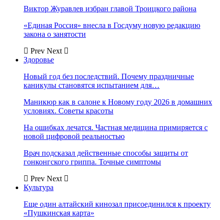
Виктор Журавлев избран главой Троицкого района
«Единая Россия» внесла в Госдуму новую редакцию
закона о занятости
Prev
Next
Здоровье
Новый год без последствий. Почему праздничные
каникулы становятся испытанием для…
Маникюр как в салоне к Новому году 2026 в домашних
условиях. Советы красоты
На ошибках лечатся. Частная медицина примиряется с
новой цифровой реальностью
Врач подсказал действенные способы защиты от
гонконгского гриппа. Точные симптомы
Prev
Next
Культура
Еще один алтайский кинозал присоединился к проекту
«Пушкинская карта»