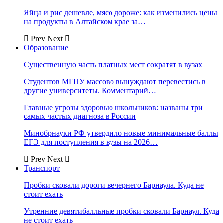
Яйца и рис дешевле, мясо дороже: как изменились цены
на продукты в Алтайском крае за…
Prev
Next
Образование
Существенную часть платных мест сократят в вузах
Студентов МГПУ массово вынуждают перевестись в
другие университеты. Комментарий…
Главные угрозы здоровью школьников: названы три
самых частых диагноза в России
Минобрнауки РФ утвердило новые минимальные баллы
ЕГЭ для поступления в вузы на 2026…
Prev
Next
Транспорт
Пробки сковали дороги вечернего Барнаула. Куда не
стоит ехать
Утренние девятибалльные пробки сковали Барнаул. Куда
не стоит ехать