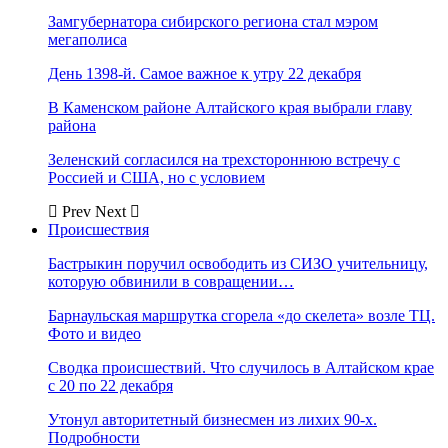
Замгубернатора сибирского региона стал мэром
мегаполиса
День 1398-й. Самое важное к утру 22 декабря
В Каменском районе Алтайского края выбрали главу
района
Зеленский согласился на трехстороннюю встречу с
Россией и США, но с условием
Prev
Next
Происшествия
Бастрыкин поручил освободить из СИЗО учительницу,
которую обвинили в совращении…
Барнаульская маршрутка сгорела «до скелета» возле ТЦ.
Фото и видео
Сводка происшествий. Что случилось в Алтайском крае
с 20 по 22 декабря
Утонул авторитетный бизнесмен из лихих 90-х.
Подробности