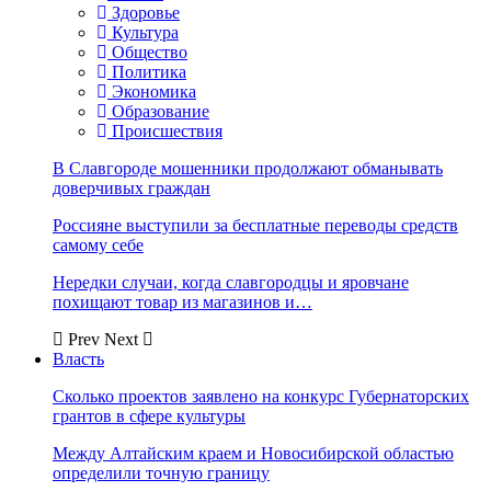
Здоровье
Культура
Общество
Политика
Экономика
Образование
Происшествия
В Славгороде мошенники продолжают обманывать
доверчивых граждан
Россияне выступили за бесплатные переводы средств
самому себе
Нередки случаи, когда славгородцы и яровчане
похищают товар из магазинов и…
Prev
Next
Власть
Сколько проектов заявлено на конкурс Губернаторских
грантов в сфере культуры
Между Алтайским краем и Новосибирской областью
определили точную границу