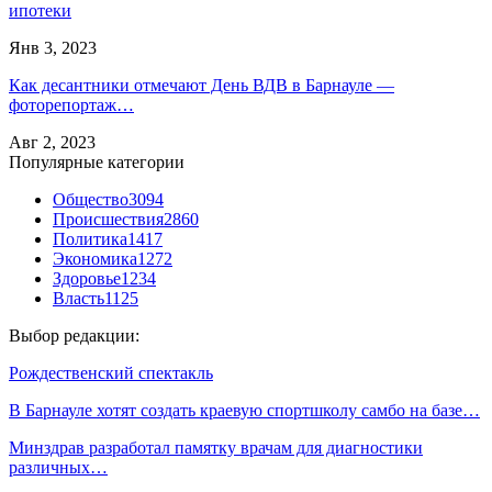
ипотеки
Янв 3, 2023
Как десантники отмечают День ВДВ в Барнауле —
фоторепортаж…
Авг 2, 2023
Популярные категории
Общество
3094
Происшествия
2860
Политика
1417
Экономика
1272
Здоровье
1234
Власть
1125
Выбор редакции:
Рождественский спектакль
В Барнауле хотят создать краевую спортшколу самбо на базе…
Минздрав разработал памятку врачам для диагностики
различных…