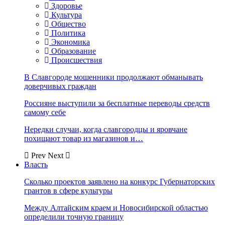
Здоровье
Культура
Общество
Политика
Экономика
Образование
Происшествия
В Славгороде мошенники продолжают обманывать
доверчивых граждан
Россияне выступили за бесплатные переводы средств
самому себе
Нередки случаи, когда славгородцы и яровчане
похищают товар из магазинов и…
Prev
Next
Власть
Сколько проектов заявлено на конкурс Губернаторских
грантов в сфере культуры
Между Алтайским краем и Новосибирской областью
определили точную границу