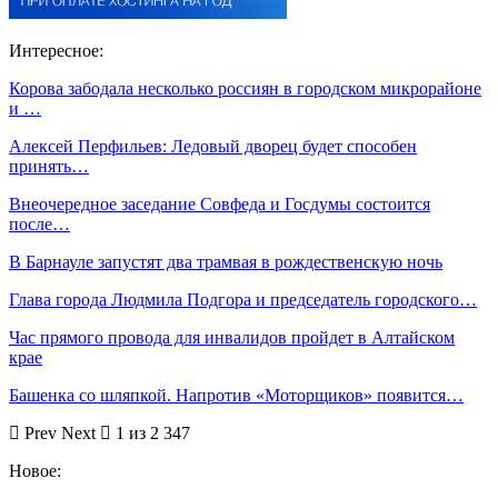
Интересное:
Корова забодала несколько россиян в городском микрорайоне
и …
Алексей Перфильев: Ледовый дворец будет способен
принять…
Внеочередное заседание Совфеда и Госдумы состоится
после…
В Барнауле запустят два трамвая в рождественскую ночь
Глава города Людмила Подгора и председатель городского…
Час прямого провода для инвалидов пройдет в Алтайском
крае
Башенка со шляпкой. Напротив «Моторщиков» появится…
Prev
Next
1 из 2 347
Новое: