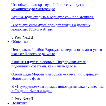
Что объединяло краевую библиотеку и кузнечно-
механическую мастерскую
Афиша. Куда сходить в Барнауле со 2 по 9 февраля
В барнаульском музее пройдет лекция о древних
крепостях Горного Алтая
Prev
Next
Общество
Центральный район Барнаула засверкал огнями и уже в
шаге от Нового года. Фото
Клиенты идут за любовью. Предприниматели
поделились советами, как начать дело в…
Олени Деда Мороза и игрушки «скачут» по Барнаулу.
Новогодние фото
В «Изумрудном» загорелась новогодняя елка лучше, чем
в Лондоне. Фото и видео
Prev
Next
Политика