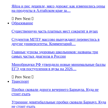
Яйца и рис дешевле, мясо дороже: как изменились цены
на продукты в Алтайском крае за…
Prev
Next
Образование
Существенную часть платных мест сократят в вузах
Студентов МГПУ массово вынуждают перевестись в
другие университеты. Комментарий…
Главные угрозы здоровью школьников: названы три
самых частых диагноза в России
Минобрнауки РФ утвердило новые минимальные баллы
ЕГЭ для поступления в вузы на 2026…
Prev
Next
Транспорт
Пробки сковали дороги вечернего Барнаула. Куда не
стоит ехать
Утренние девятибалльные пробки сковали Барнаул. Куда
не стоит ехать