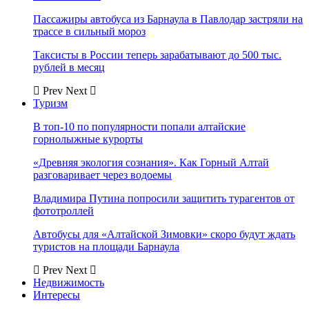
Пассажиры автобуса из Барнаула в Павлодар застряли на
трассе в сильный мороз
Таксисты в России теперь зарабатывают до 500 тыс.
рублей в месяц
Prev
Next
Туризм
В топ-10 по популярности попали алтайские
горнолыжные курорты
«Древняя экология сознания». Как Горный Алтай
разговаривает через водоемы
Владимира Путина попросили защитить турагентов от
фототроллей
Автобусы для «Алтайской Зимовки» скоро будут ждать
туристов на площади Барнаула
Prev
Next
Недвижимость
Интересы