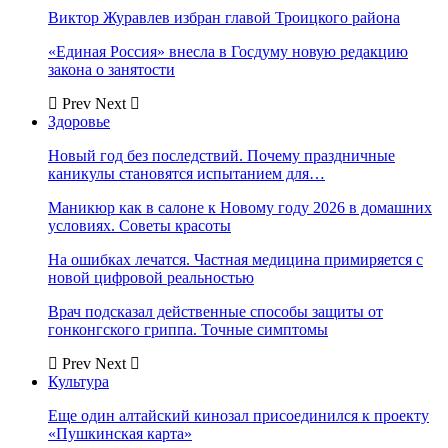
Виктор Журавлев избран главой Троицкого района
«Единая Россия» внесла в Госдуму новую редакцию
закона о занятости
Prev
Next
Здоровье
Новый год без последствий. Почему праздничные
каникулы становятся испытанием для…
Маникюр как в салоне к Новому году 2026 в домашних
условиях. Советы красоты
На ошибках лечатся. Частная медицина примиряется с
новой цифровой реальностью
Врач подсказал действенные способы защиты от
гонконгского гриппа. Точные симптомы
Prev
Next
Культура
Еще один алтайский кинозал присоединился к проекту
«Пушкинская карта»