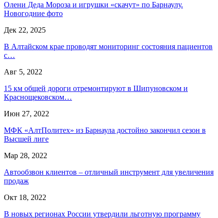
Олени Деда Мороза и игрушки «скачут» по Барнаулу.
Новогодние фото
Дек 22, 2025
В Алтайском крае проводят мониторинг состояния пациентов
с…
Авг 5, 2022
15 км общей дороги отремонтируют в Шипуновском и
Краснощековском…
Июн 27, 2022
МФК «АлтПолитех» из Барнаула достойно закончил сезон в
Высшей лиге
Мар 28, 2022
Автообзвон клиентов – отличный инструмент для увеличения
продаж
Окт 18, 2022
В новых регионах России утвердили льготную программу