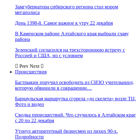
Замгубернатора сибирского региона стал мэром
мегаполиса
День 1398-й. Самое важное к утру 22 декабря
В Каменском районе Алтайского края выбрали главу
района
Зеленский согласился на трехстороннюю встречу с
Россией и США, но с условием
Prev
Next
Происшествия
Бастрыкин поручил освободить из СИЗО учительницу,
которую обвинили в совращении…
Барнаульская маршрутка сгорела «до скелета» возле ТЦ.
Фото и видео
Сводка происшествий. Что случилось в Алтайском крае
с 20 по 22 декабря
Утонул авторитетный бизнесмен из лихих 90-х.
Подробности