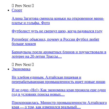
Prev
Next
Спорт
Алина Загитова сменила коньки на откровенное мини-
платье и гольфы. Фото
Футболист чуть не свернул шею, когда радовался голу
Ротенберг объяснил, почему в России футбол любят
больше хоккея
Барнаульцы поели ароматных блинов и поучаствовали в
лотерее на 20-летии Трассы…
Prev
Next
Экономика
Не хлебом единым. Алтайская пищевая и
перерабатывающая промышленность ищет новые ниши
И не одно «Но!» Как экономика края прожила еще один
год в условиях поиска новых…
Прихорошилась. Министр промышленности Алтайского
края — о том, как изменился реальный…