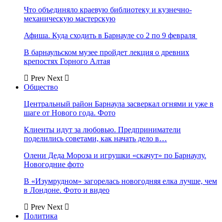
Что объединяло краевую библиотеку и кузнечно-
механическую мастерскую
Афиша. Куда сходить в Барнауле со 2 по 9 февраля
В барнаульском музее пройдет лекция о древних
крепостях Горного Алтая
Prev
Next
Общество
Центральный район Барнаула засверкал огнями и уже в
шаге от Нового года. Фото
Клиенты идут за любовью. Предприниматели
поделились советами, как начать дело в…
Олени Деда Мороза и игрушки «скачут» по Барнаулу.
Новогодние фото
В «Изумрудном» загорелась новогодняя елка лучше, чем
в Лондоне. Фото и видео
Prev
Next
Политика