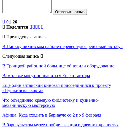
Отправить отзыв
0
26
Поделится
Предыдущая запись
В Панкрушихинском районе перевернулся рейсовый автобус
Следующая запись
В Троицкой районной больнице обновили оборудование
Вам также могут понравиться
Еще от автора
Еще один алтайский кинозал присоединился к проекту
«Пушкинская карта»
Что объединяло краевую библиотеку и кузнечно-
механическую мастерскую
Афиша. Куда сходить в Барнауле со 2 по 9 февраля
В барнаульском музее пройдет лекция о древних крепостях