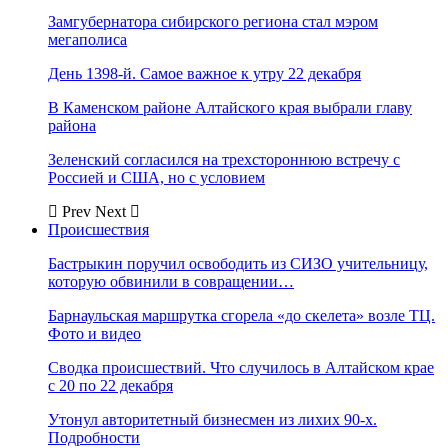
Замгубернатора сибирского региона стал мэром
мегаполиса
День 1398-й. Самое важное к утру 22 декабря
В Каменском районе Алтайского края выбрали главу
района
Зеленский согласился на трехстороннюю встречу с
Россией и США, но с условием
Prev
Next
Происшествия
Бастрыкин поручил освободить из СИЗО учительницу,
которую обвинили в совращении…
Барнаульская маршрутка сгорела «до скелета» возле ТЦ.
Фото и видео
Сводка происшествий. Что случилось в Алтайском крае
с 20 по 22 декабря
Утонул авторитетный бизнесмен из лихих 90-х.
Подробности