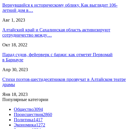
Вернувшийся к историческому облику. Как выглядит 106-
летний дом в…
Авг 1, 2023
Алтайский край и Сахалинская область активизируют
сотрудничество между…
Окт 18, 2022
Парад судов, фейерверк с баржи: как отметят Первомай
в Барнауле
Апр 30, 2023
Стихи поэтов-шестидесятников прозвучат в Алтайском театре
драмы
Янв 18, 2023
Популярные категории
Общество
3094
Происшествия
2860
Политика
1417
Экономика
1272