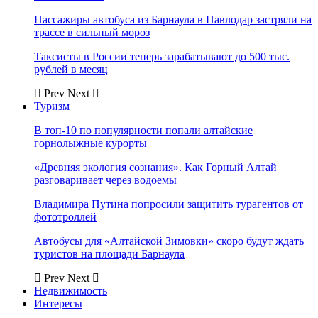
Пассажиры автобуса из Барнаула в Павлодар застряли на
трассе в сильный мороз
Таксисты в России теперь зарабатывают до 500 тыс.
рублей в месяц
Prev
Next
Туризм
В топ-10 по популярности попали алтайские
горнолыжные курорты
«Древняя экология сознания». Как Горный Алтай
разговаривает через водоемы
Владимира Путина попросили защитить турагентов от
фототроллей
Автобусы для «Алтайской Зимовки» скоро будут ждать
туристов на площади Барнаула
Prev
Next
Недвижимость
Интересы