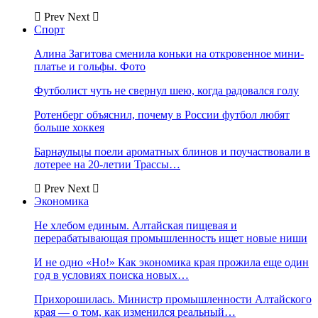
Prev
Next
Спорт
Алина Загитова сменила коньки на откровенное мини-
платье и гольфы. Фото
Футболист чуть не свернул шею, когда радовался голу
Ротенберг объяснил, почему в России футбол любят
больше хоккея
Барнаульцы поели ароматных блинов и поучаствовали в
лотерее на 20-летии Трассы…
Prev
Next
Экономика
Не хлебом единым. Алтайская пищевая и
перерабатывающая промышленность ищет новые ниши
И не одно «Но!» Как экономика края прожила еще один
год в условиях поиска новых…
Прихорошилась. Министр промышленности Алтайского
края — о том, как изменился реальный…