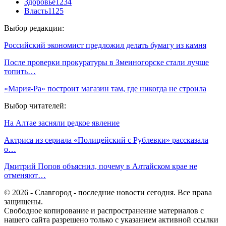
Здоровье
1234
Власть
1125
Выбор редакции:
Российский экономист предложил делать бумагу из камня
После проверки прокуратуры в Змеиногорске стали лучше
топить…
«Мария-Ра» построит магазин там, где никогда не строила
Выбор читателей:
На Алтае засняли редкое явление
Актриса из сериала «Полицейский с Рублевки» рассказала
о…
Дмитрий Попов объяснил, почему в Алтайском крае не
отменяют…
© 2026 - Славгород - последние новости сегодня. Все права
защищены.
Свободное копирование и распространение материалов с
нашего сайта разрешено только с указанием активной ссылки