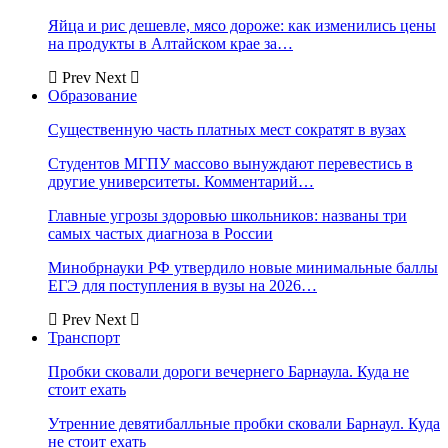
Яйца и рис дешевле, мясо дороже: как изменились цены
на продукты в Алтайском крае за…
Prev
Next
Образование
Существенную часть платных мест сократят в вузах
Студентов МГПУ массово вынуждают перевестись в
другие университеты. Комментарий…
Главные угрозы здоровью школьников: названы три
самых частых диагноза в России
Минобрнауки РФ утвердило новые минимальные баллы
ЕГЭ для поступления в вузы на 2026…
Prev
Next
Транспорт
Пробки сковали дороги вечернего Барнаула. Куда не
стоит ехать
Утренние девятибалльные пробки сковали Барнаул. Куда
не стоит ехать