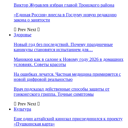
Виктор Журавлев избран главой Троицкого района
«Единая Россия» внесла в Госдуму новую редакцию
закона о занятости
Prev
Next
Здоровье
Новый год без последствий. Почему праздничные
каникулы становятся испытанием для…
Маникюр как в салоне к Новому году 2026 в домашних
условиях. Советы красоты
На ошибках лечатся. Частная медицина примиряется с
новой цифровой реальностью
Врач подсказал действенные способы защиты от
гонконгского гриппа. Точные симптомы
Prev
Next
Культура
Еще один алтайский кинозал присоединился к проекту
«Пушкинская карта»