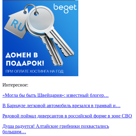
Интересное:
«Могла бы быть Швейцария»: известный блогер…
В Барнауле легковой автомобиль врезался в трамвай и…
Рядовой поймал диверсантов в российской форме в зоне СВО
Душа радуется! Алтайские грибники похвастались
большим…