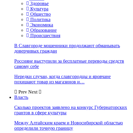
Здоровье
Культура
Общество
Политика
Экономика
Образование
Происшествия
В Славгороде мошенники продолжают обманывать
доверчивых граждан
Россияне выступили за бесплатные переводы средств
самому себе
Нередки случаи, когда славгородцы и яровчане
похищают товар из магазинов и…
Prev
Next
Власть
Сколько проектов заявлено на конкурс Губернаторских
грантов в сфере культуры
Между Алтайским краем и Новосибирской областью
определили точную границу