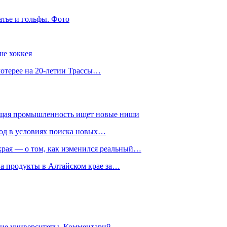
атье и гольфы. Фото
ше хоккея
лотерее на 20-летии Трассы…
ющая промышленность ищет новые ниши
год в условиях поиска новых…
рая — о том, как изменился реальный…
на продукты в Алтайском крае за…
гие университеты. Комментарий…