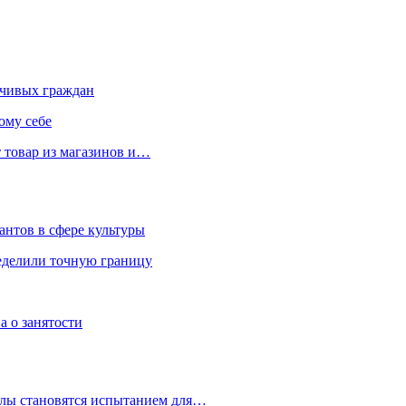
чивых граждан
ому себе
 товар из магазинов и…
антов в сфере культуры
еделили точную границу
а о занятости
улы становятся испытанием для…