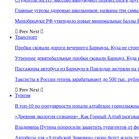
Главные угрозы здоровью школьников: названы три самых
Минобрнауки РФ утвердило новые минимальные баллы Е
Prev
Next
Транспорт
Пробки сковали дороги вечернего Барнаула. Куда не стоит
Утренние девятибалльные пробки сковали Барнаул. Куда н
Пассажиры автобуса из Барнаула в Павлодар застряли на 
Таксисты в России теперь зарабатывают до 500 тыс. рубл
Prev
Next
Туризм
В топ-10 по популярности попали алтайские горнолыжн
«Древняя экология сознания». Как Горный Алтай разгова
Владимира Путина попросили защитить турагентов от ф
Автобусы для «Алтайской Зимовки» скоро будут ждать ту