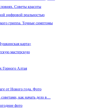
словиях. Советы красоты
овой цифровой реальностью
ского гриппа. Точные симптомы
Пушкинская карта»
ческую мастерскую
ях Горного Алтая
аге от Нового года. Фото
советами, как начать дело в…
вогодние фото