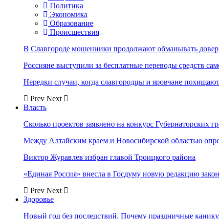
Политика
Экономика
Образование
Происшествия
В Славгороде мошенники продолжают обманывать довер
Россияне выступили за бесплатные переводы средств сам
Нередки случаи, когда славгородцы и яровчане похищают
Prev
Next
Власть
Сколько проектов заявлено на конкурс Губернаторских гр
Между Алтайским краем и Новосибирской областью опр
Виктор Журавлев избран главой Троицкого района
«Единая Россия» внесла в Госдуму новую редакцию закон
Prev
Next
Здоровье
Новый год без последствий. Почему праздничные каник