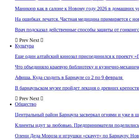
Маникюр как в салоне к Новому году 2026 в домашних у
На ошибках лечатся. Частная медицина примиряется с н
Врач подсказал действенные способы защиты от гонконг
Prev
Next
Культура
Еще один алтайский кинозал присоединился к проекту «
Что объединяло краевую библиотеку и кузнечно-механи
Афиша. Куда сходить в Барнауле со 2 по 9 февраля
В барнаульском музее пройдет лекция о древних крепост
Prev
Next
Общество
Центральный район Барнаула засверкал огнями и уже в ш
Клиенты идут за любовью. Предприниматели поделились 
Олени Деда Мороза и игрушки «скачут» по Барнаулу. Но