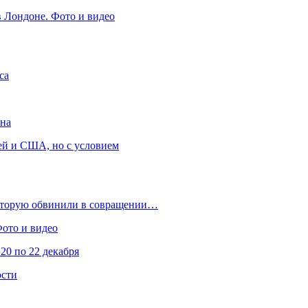
в Лондоне. Фото и видео
са
она
ей и США, но с условием
которую обвинили в совращении…
Фото и видео
20 по 22 декабря
ости