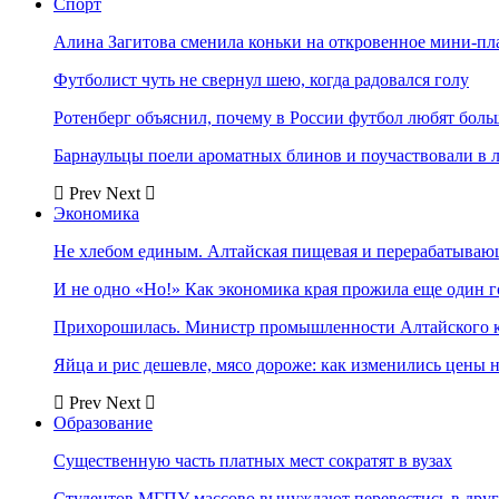
Спорт
Алина Загитова сменила коньки на откровенное мини-пл
Футболист чуть не свернул шею, когда радовался голу
Ротенберг объяснил, почему в России футбол любят боль
Барнаульцы поели ароматных блинов и поучаствовали в 
Prev
Next
Экономика
Не хлебом единым. Алтайская пищевая и перерабатыва
И не одно «Но!» Как экономика края прожила еще один 
Прихорошилась. Министр промышленности Алтайского к
Яйца и рис дешевле, мясо дороже: как изменились цены 
Prev
Next
Образование
Существенную часть платных мест сократят в вузах
Студентов МГПУ массово вынуждают перевестись в дру