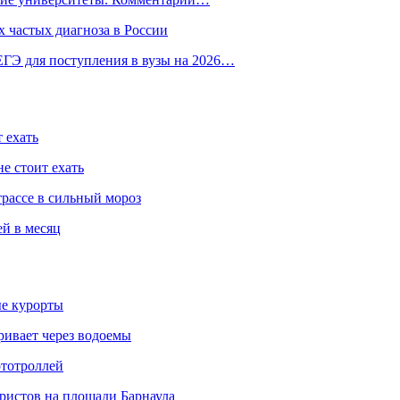
 частых диагноза в России
ГЭ для поступления в вузы на 2026…
 ехать
е стоит ехать
трассе в сильный мороз
ей в месяц
ые курорты
ривает через водоемы
ототроллей
ристов на площади Барнаула