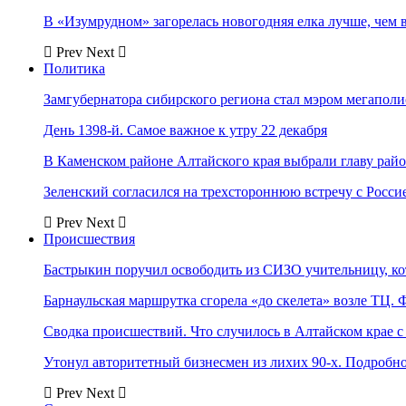
В «Изумрудном» загорелась новогодняя елка лучше, чем 
Prev
Next
Политика
Замгубернатора сибирского региона стал мэром мегаполи
День 1398-й. Самое важное к утру 22 декабря
В Каменском районе Алтайского края выбрали главу рай
Зеленский согласился на трехстороннюю встречу с Росси
Prev
Next
Происшествия
Бастрыкин поручил освободить из СИЗО учительницу, 
Барнаульская маршрутка сгорела «до скелета» возле ТЦ. 
Сводка происшествий. Что случилось в Алтайском крае с 
Утонул авторитетный бизнесмен из лихих 90-х. Подробн
Prev
Next