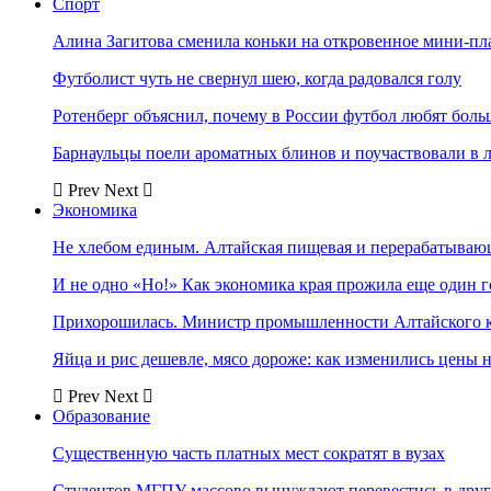
Спорт
Алина Загитова сменила коньки на откровенное мини-пл
Футболист чуть не свернул шею, когда радовался голу
Ротенберг объяснил, почему в России футбол любят боль
Барнаульцы поели ароматных блинов и поучаствовали в 
Prev
Next
Экономика
Не хлебом единым. Алтайская пищевая и перерабатыва
И не одно «Но!» Как экономика края прожила еще один 
Прихорошилась. Министр промышленности Алтайского к
Яйца и рис дешевле, мясо дороже: как изменились цены 
Prev
Next
Образование
Существенную часть платных мест сократят в вузах
Студентов МГПУ массово вынуждают перевестись в дру