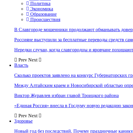
Политика
Экономика
Образование
Происшествия
В Славгороде мошенники продолжают обманывать довер
Россияне выступили за бесплатные переводы средств сам
Нередки случаи, когда славгородцы и яровчане похищают
Prev
Next
Власть
Сколько проектов заявлено на конкурс Губернаторских гр
Между Алтайским краем и Новосибирской областью опр
Виктор Журавлев избран главой Троицкого района
«Единая Россия» внесла в Госдуму новую редакцию закон
Prev
Next
Здоровье
Новый год без последствий. Почему праздничные каник