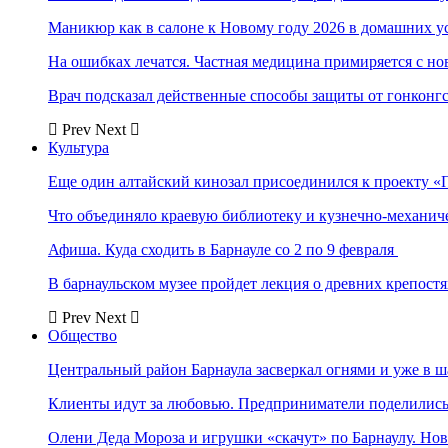
Маникюр как в салоне к Новому году 2026 в домашних у
На ошибках лечатся. Частная медицина примиряется с н
Врач подсказал действенные способы защиты от гонконг
Prev
Next
Культура
Еще один алтайский кинозал присоединился к проекту «
Что объединяло краевую библиотеку и кузнечно-механи
Афиша. Куда сходить в Барнауле со 2 по 9 февраля
В барнаульском музее пройдет лекция о древних крепост
Prev
Next
Общество
Центральный район Барнаула засверкал огнями и уже в ш
Клиенты идут за любовью. Предприниматели поделились 
Олени Деда Мороза и игрушки «скачут» по Барнаулу. Но