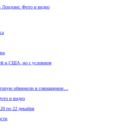
в Лондоне. Фото и видео
са
она
ей и США, но с условием
которую обвинили в совращении…
Фото и видео
20 по 22 декабря
ости