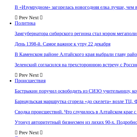
В «Изумрудном» загорелась новогодняя елка лучше, чем 
Prev
Next
Политика
Замгубернатора сибирского региона стал мэром мегаполи
День 1398-й. Самое важное к утру 22 декабря
В Каменском районе Алтайского края выбрали главу рай
Зеленский согласился на трехстороннюю встречу с Росси
Prev
Next
Происшествия
Бастрыкин поручил освободить из СИЗО учительницу, 
Барнаульская маршрутка сгорела «до скелета» возле ТЦ. 
Сводка происшествий. Что случилось в Алтайском крае с 
Утонул авторитетный бизнесмен из лихих 90-х. Подробн
Prev
Next