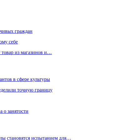
чивых граждан
ому себе
 товар из магазинов и…
антов в сфере культуры
еделили точную границу
а о занятости
улы становятся испытанием для…