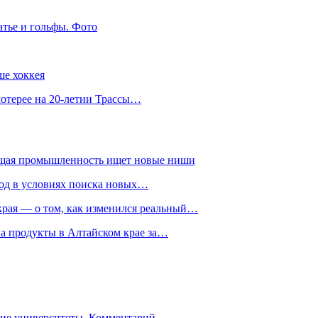
атье и гольфы. Фото
ше хоккея
лотерее на 20-летии Трассы…
ющая промышленность ищет новые ниши
год в условиях поиска новых…
рая — о том, как изменился реальный…
на продукты в Алтайском крае за…
гие университеты. Комментарий…