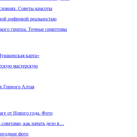
словиях. Советы красоты
овой цифровой реальностью
ского гриппа. Точные симптомы
Пушкинская карта»
ческую мастерскую
ях Горного Алтая
аге от Нового года. Фото
советами, как начать дело в…
вогодние фото