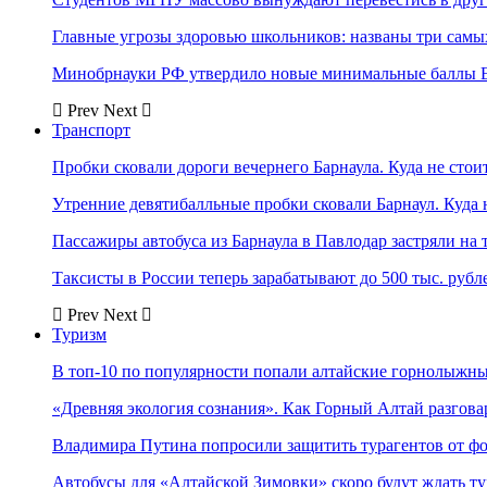
Главные угрозы здоровью школьников: названы три самых
Минобрнауки РФ утвердило новые минимальные баллы Е
Prev
Next
Транспорт
Пробки сковали дороги вечернего Барнаула. Куда не стоит
Утренние девятибалльные пробки сковали Барнаул. Куда н
Пассажиры автобуса из Барнаула в Павлодар застряли на 
Таксисты в России теперь зарабатывают до 500 тыс. рубл
Prev
Next
Туризм
В топ-10 по популярности попали алтайские горнолыжн
«Древняя экология сознания». Как Горный Алтай разгова
Владимира Путина попросили защитить турагентов от ф
Автобусы для «Алтайской Зимовки» скоро будут ждать ту