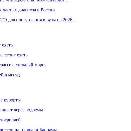
 частых диагноза в России
ГЭ для поступления в вузы на 2026…
 ехать
е стоит ехать
трассе в сильный мороз
ей в месяц
ые курорты
ривает через водоемы
ототроллей
ристов на площади Барнаула