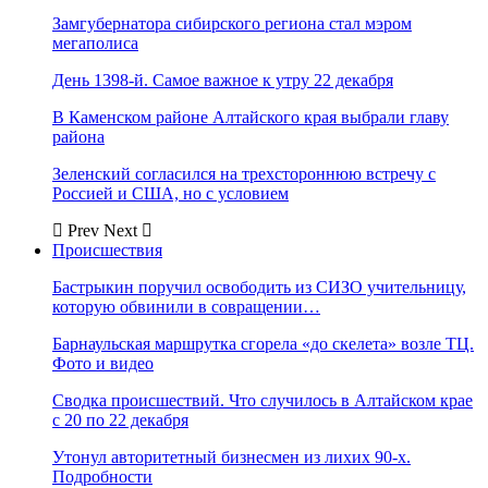
Замгубернатора сибирского региона стал мэром
мегаполиса
День 1398-й. Самое важное к утру 22 декабря
В Каменском районе Алтайского края выбрали главу
района
Зеленский согласился на трехстороннюю встречу с
Россией и США, но с условием
Prev
Next
Происшествия
Бастрыкин поручил освободить из СИЗО учительницу,
которую обвинили в совращении…
Барнаульская маршрутка сгорела «до скелета» возле ТЦ.
Фото и видео
Сводка происшествий. Что случилось в Алтайском крае
с 20 по 22 декабря
Утонул авторитетный бизнесмен из лихих 90-х.
Подробности