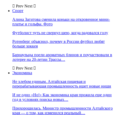
Prev
Next
Спорт
Алина Загитова сменила коньки на откровенное мини-
платье и гольфы. Фото
Футболист чуть не свернул шею, когда радовался голу
Ротенберг объяснил, почему в России футбол любят
больше хоккея
Барнаульцы поели ароматных блинов и поучаствовали в
лотерее на 20-летии Трассы…
Prev
Next
Экономика
Не хлебом единым. Алтайская пищевая и
перерабатывающая промышленность ищет новые ниши
И не одно «Но!» Как экономика края прожила еще один
год в условиях поиска новых…
Прихорошилась. Министр промышленности Алтайского
края — о том, как изменился реальный…