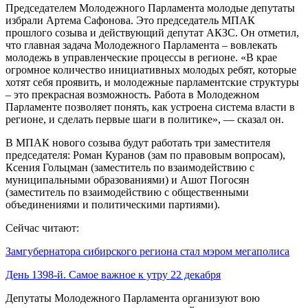
Председателем Молодежного Парламента молодые депутаты
избрали Артема Сафонова. Это председатель МПАК
прошлого созыва и действующий депутат АКЗС. Он отметил,
что главная задача Молодежного Парламента – вовлекать
молодежь в управленческие процессы в регионе. «В крае
огромное количество инициативных молодых ребят, которые
хотят себя проявить, и молодежные парламентские структуры
– это прекрасная возможность. Работа в Молодежном
Парламенте позволяет понять, как устроена система власти в
регионе, и сделать первые шаги в политике», — сказал он.
В МПАК нового созыва будут работать три заместителя
председателя: Роман Куранов (зам по правовым вопросам),
Ксения Гольцман (заместитель по взаимодействию с
муниципальными образованиями) и Ашот Погосян
(заместитель по взаимодействию с общественными
объединениями и политическими партиями).
Сейчас читают:
Замгубернатора сибирского региона стал мэром мегаполиса
День 1398-й. Самое важное к утру 22 декабря
Депутаты Молодежного Парламента организуют вою