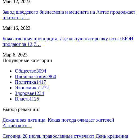
Май 12, 2023
Завод шведского бизнесмена и мецената на Алтае продолжает
платить за…
Май 16, 2023
Божественная пропорция. Идеальную пятирешку возле БЮИ
продают за 12,7…
Мар 6, 2023
Популярные категории
Общество
3094
Происшествия
2860
Политика
1417
Экономика
1272
Здоровье
1234
Власть
1125
Выбор редакции:
Дождливая пятница. Какая погода ожидает жителей
Алтайского…
Сегодня, 28 июля, православные отмечают День крещения