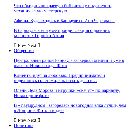
Что объединяло краевую библиотеку и кузнечно-
механическую мастерскую
Афиша. Куда сходить в Барнауле со 2 по 9 февраля
В барнаульском музее пройдет лекция о древних
крепостях Горного Алтая
Prev
Next
Общество
Центральный район Барнаула засверкал огнями и уже в
шаге от Нового года. Фото
Клиенты идут за любовью. Предприниматели
поделились советами, как начать дело в…
Олени Деда Мороза и игрушки «скачут» по Барнаулу.
Новогодние фото
В «Изумрудном» загорелась новогодняя елка лучше, чем
в Лондоне. Фото и видео
Prev
Next
Политика