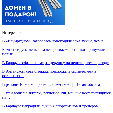
Интересное:
В «Изумрудном» загорелась новогодняя елка лучше, чем в…
Компенсируем деньги за лекарства: мошенники придумали
новый…
В Барнауле сбили насмерть девушку на пешеходном переходе
В Алтайском крае стрижка подорожала сильнее, чем в
остальных…
В районе Залесово произошло жесткое ДТП с автобусом
Алтай вошел в пятерку регионов РФ, меньше всех тратящихся
на…
В Барнауле наградили лучших спортсменов и тренеров…