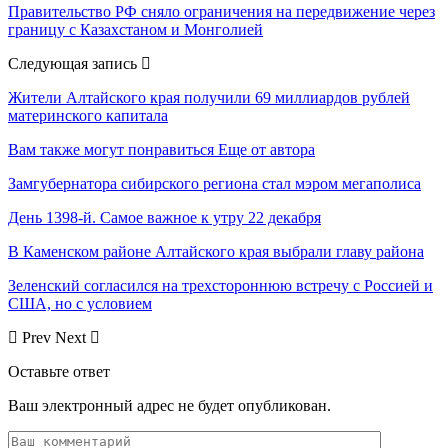
Правительство РФ сняло ограничения на передвижение через
границу с Казахстаном и Монголией
Следующая запись
Жители Алтайского края получили 69 миллиардов рублей
материнского капитала
Вам также могут понравиться
Еще от автора
Замгубернатора сибирского региона стал мэром мегаполиса
День 1398-й. Самое важное к утру 22 декабря
В Каменском районе Алтайского края выбрали главу района
Зеленский согласился на трехстороннюю встречу с Россией и
США, но с условием
Prev
Next
Оставьте ответ
Ваш электронный адрес не будет опубликован.