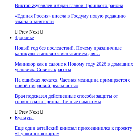
Виктор Журавлев избран главой Троицкого района
«Единая Россия» внесла в Госдуму новую редакцию
закона о занятости
Prev
Next
Здоровье
Новый год без последствий. Почему праздничные
каникулы становятся испытанием для…
Маникюр как в салоне к Новому году 2026 в домашних
условиях. Советы красоты
На ошибках лечатся. Частная медицина примиряется с
новой цифровой реальностью
Врач подсказал действенные способы защиты от
гонконгского гриппа. Точные симптомы
Prev
Next
Культура
Еще один алтайский кинозал присоединился к проекту
«Пушкинская карта»