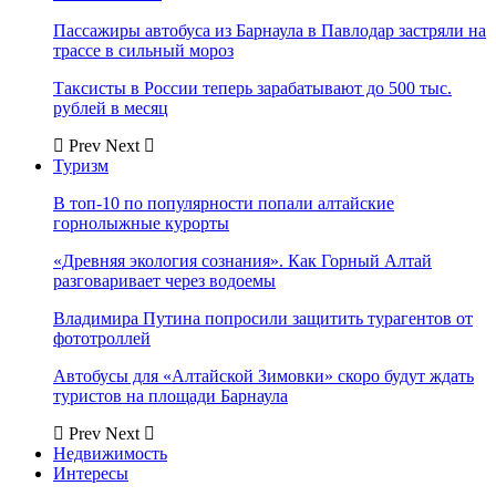
Пассажиры автобуса из Барнаула в Павлодар застряли на
трассе в сильный мороз
Таксисты в России теперь зарабатывают до 500 тыс.
рублей в месяц
Prev
Next
Туризм
В топ-10 по популярности попали алтайские
горнолыжные курорты
«Древняя экология сознания». Как Горный Алтай
разговаривает через водоемы
Владимира Путина попросили защитить турагентов от
фототроллей
Автобусы для «Алтайской Зимовки» скоро будут ждать
туристов на площади Барнаула
Prev
Next
Недвижимость
Интересы