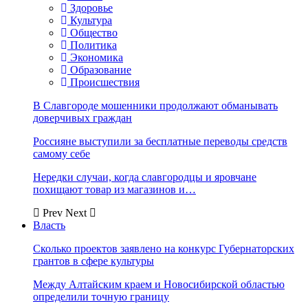
Здоровье
Культура
Общество
Политика
Экономика
Образование
Происшествия
В Славгороде мошенники продолжают обманывать
доверчивых граждан
Россияне выступили за бесплатные переводы средств
самому себе
Нередки случаи, когда славгородцы и яровчане
похищают товар из магазинов и…
Prev
Next
Власть
Сколько проектов заявлено на конкурс Губернаторских
грантов в сфере культуры
Между Алтайским краем и Новосибирской областью
определили точную границу