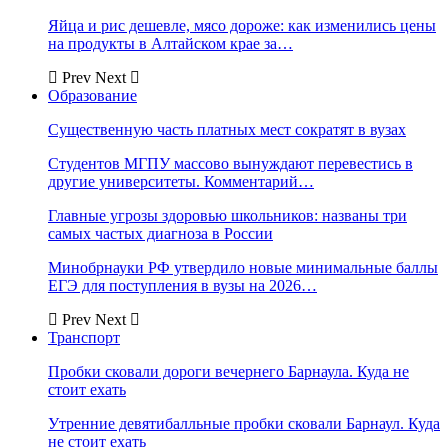
Яйца и рис дешевле, мясо дороже: как изменились цены
на продукты в Алтайском крае за…
Prev
Next
Образование
Существенную часть платных мест сократят в вузах
Студентов МГПУ массово вынуждают перевестись в
другие университеты. Комментарий…
Главные угрозы здоровью школьников: названы три
самых частых диагноза в России
Минобрнауки РФ утвердило новые минимальные баллы
ЕГЭ для поступления в вузы на 2026…
Prev
Next
Транспорт
Пробки сковали дороги вечернего Барнаула. Куда не
стоит ехать
Утренние девятибалльные пробки сковали Барнаул. Куда
не стоит ехать