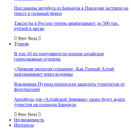
Пассажиры автобуса из Барнаула в Павлодар застряли на
трассе в сильный мороз
Таксисты в России теперь зарабатывают до 500 тыс.
рублей в месяц
Prev
Next
Туризм
В топ-10 по популярности попали алтайские
горнолыжные курорты
«Древняя экология сознания». Как Горный Алтай
разговаривает через водоемы
Владимира Путина попросили защитить турагентов от
фототроллей
Автобусы для «Алтайской Зимовки» скоро будут ждать
туристов на площади Барнаула
Prev
Next
Недвижимость
Интересы