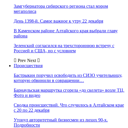
Замгубернатора сибирского региона стал мэром
мегаполиса
День 1398-й. Самое важное к утру 22 декабря
В Каменском районе Алтайского края выбрали главу
района
Зеленский согласился на трехстороннюю встречу с
Россией и США, но с условием
Prev
Next
Происшествия
Бастрыкин поручил освободить из СИЗО учительницу,
которую обвинили в совращении…
Барнаульская маршрутка сгорела «до скелета» возле ТЦ.
Фото и видео
Сводка происшествий. Что случилось в Алтайском крае
с 20 по 22 декабря
Утонул авторитетный бизнесмен из лихих 90-х.
Подробности