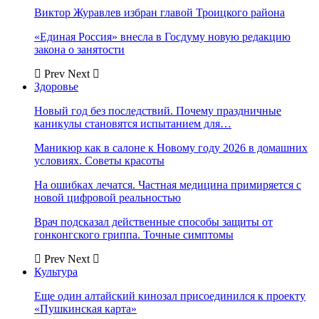
Виктор Журавлев избран главой Троицкого района
«Единая Россия» внесла в Госдуму новую редакцию
закона о занятости
Prev
Next
Здоровье
Новый год без последствий. Почему праздничные
каникулы становятся испытанием для…
Маникюр как в салоне к Новому году 2026 в домашних
условиях. Советы красоты
На ошибках лечатся. Частная медицина примиряется с
новой цифровой реальностью
Врач подсказал действенные способы защиты от
гонконгского гриппа. Точные симптомы
Prev
Next
Культура
Еще один алтайский кинозал присоединился к проекту
«Пушкинская карта»