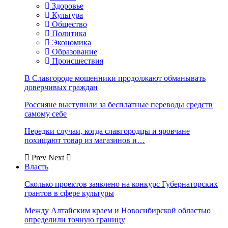
Здоровье
Культура
Общество
Политика
Экономика
Образование
Происшествия
В Славгороде мошенники продолжают обманывать
доверчивых граждан
Россияне выступили за бесплатные переводы средств
самому себе
Нередки случаи, когда славгородцы и яровчане
похищают товар из магазинов и…
Prev
Next
Власть
Сколько проектов заявлено на конкурс Губернаторских
грантов в сфере культуры
Между Алтайским краем и Новосибирской областью
определили точную границу