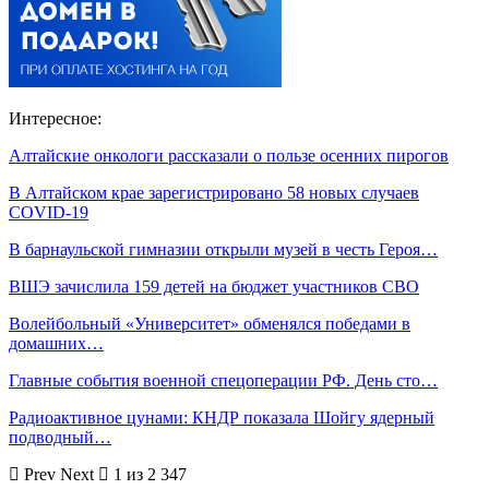
Интересное:
Алтайские онкологи рассказали о пользе осенних пирогов
В Алтайском крае зарегистрировано 58 новых случаев
COVID-19
В барнаульской гимназии открыли музей в честь Героя…
ВШЭ зачислила 159 детей на бюджет участников СВО
Волейбольный «Университет» обменялся победами в
домашних…
Главные события военной спецоперации РФ. День сто…
Радиоактивное цунами: КНДР показала Шойгу ядерный
подводный…
Prev
Next
1 из 2 347