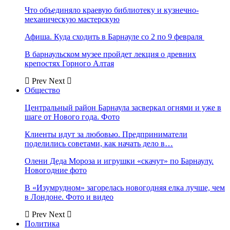
Что объединяло краевую библиотеку и кузнечно-
механическую мастерскую
Афиша. Куда сходить в Барнауле со 2 по 9 февраля
В барнаульском музее пройдет лекция о древних
крепостях Горного Алтая
Prev
Next
Общество
Центральный район Барнаула засверкал огнями и уже в
шаге от Нового года. Фото
Клиенты идут за любовью. Предприниматели
поделились советами, как начать дело в…
Олени Деда Мороза и игрушки «скачут» по Барнаулу.
Новогодние фото
В «Изумрудном» загорелась новогодняя елка лучше, чем
в Лондоне. Фото и видео
Prev
Next
Политика