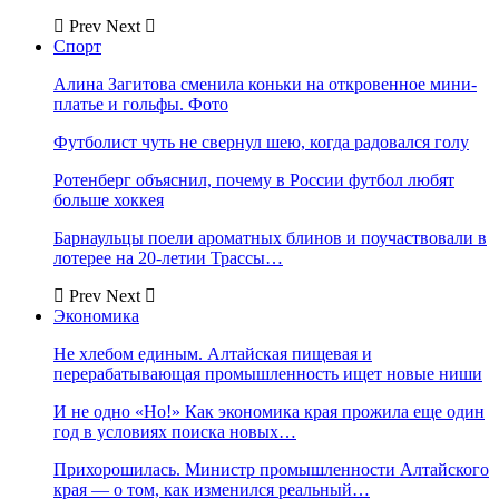
Prev
Next
Спорт
Алина Загитова сменила коньки на откровенное мини-
платье и гольфы. Фото
Футболист чуть не свернул шею, когда радовался голу
Ротенберг объяснил, почему в России футбол любят
больше хоккея
Барнаульцы поели ароматных блинов и поучаствовали в
лотерее на 20-летии Трассы…
Prev
Next
Экономика
Не хлебом единым. Алтайская пищевая и
перерабатывающая промышленность ищет новые ниши
И не одно «Но!» Как экономика края прожила еще один
год в условиях поиска новых…
Прихорошилась. Министр промышленности Алтайского
края — о том, как изменился реальный…