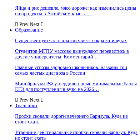
Яйца и рис дешевле, мясо дороже: как изменились цены
на продукты в Алтайском крае за…
Prev
Next
Образование
Существенную часть платных мест сократят в вузах
Студентов МГПУ массово вынуждают перевестись в
другие университеты. Комментарий…
Главные угрозы здоровью школьников: названы три
самых частых диагноза в России
Минобрнауки РФ утвердило новые минимальные баллы
ЕГЭ для поступления в вузы на 2026…
Prev
Next
Транспорт
Пробки сковали дороги вечернего Барнаула. Куда не
стоит ехать
Утренние девятибалльные пробки сковали Барнаул. Куда
не стоит ехать