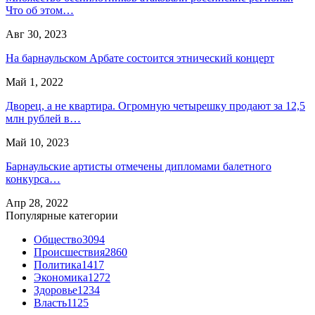
Что об этом…
Авг 30, 2023
На барнаульском Арбате состоится этнический концерт
Май 1, 2022
Дворец, а не квартира. Огромную четырешку продают за 12,5
млн рублей в…
Май 10, 2023
Барнаульские артисты отмечены дипломами балетного
конкурса…
Апр 28, 2022
Популярные категории
Общество
3094
Происшествия
2860
Политика
1417
Экономика
1272
Здоровье
1234
Власть
1125