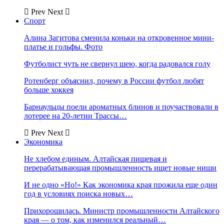
Prev
Next
Спорт
Алина Загитова сменила коньки на откровенное мини-
платье и гольфы. Фото
Футболист чуть не свернул шею, когда радовался голу
Ротенберг объяснил, почему в России футбол любят
больше хоккея
Барнаульцы поели ароматных блинов и поучаствовали в
лотерее на 20-летии Трассы…
Prev
Next
Экономика
Не хлебом единым. Алтайская пищевая и
перерабатывающая промышленность ищет новые ниши
И не одно «Но!» Как экономика края прожила еще один
год в условиях поиска новых…
Прихорошилась. Министр промышленности Алтайского
края — о том, как изменился реальный…