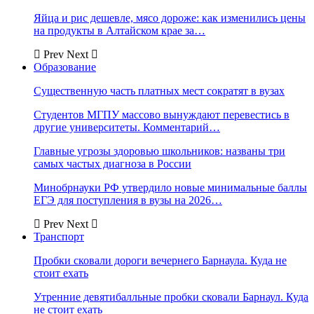
Яйца и рис дешевле, мясо дороже: как изменились цены
на продукты в Алтайском крае за…
Prev
Next
Образование
Существенную часть платных мест сократят в вузах
Студентов МГПУ массово вынуждают перевестись в
другие университеты. Комментарий…
Главные угрозы здоровью школьников: названы три
самых частых диагноза в России
Минобрнауки РФ утвердило новые минимальные баллы
ЕГЭ для поступления в вузы на 2026…
Prev
Next
Транспорт
Пробки сковали дороги вечернего Барнаула. Куда не
стоит ехать
Утренние девятибалльные пробки сковали Барнаул. Куда
не стоит ехать