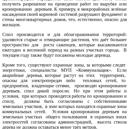
получить разрешение на проведение работ по вырубке или
кронированию деревьев. К примеру, в микрорайонах зелёные
насаждения своей корневой системой разрушают фундамент и
стены многоквартирных домов, что, естественно, опасно для
жильцов.
Спил производится и для облагораживания территорий:
удаляются старые и отмирающие растения, что даёт большее
пространство для роста саженцев, которые высаживаются
ежегодно в весенний период на разных участках города. В
текущем году также будут посажены молодые деревца.
Кроме того, существуют охранные зоны, за которыми следят
энергетики, специалисты МУП «Коммунальщик». Если
аварийные деревья, которые растут на этих территориях,
опасны для электропередач либо тепловых сетей, то
предприятия, владеющие сетями, производят кронирование
деревьев, спил дикой поросли. Но при этом работы и
условия, при которых проводятся работы по кронированию и
спилу, должны быть согласованы с собственниками
земельных участков, в зоне которых находятся охранные зоны
коммунальных сетей. Условия кронирования деревьев на
земельных участках общего пользования в охранных зонах
электросетей согласованы администрацией, высота ствола
дерева не должна оставаться менее трёх метров.