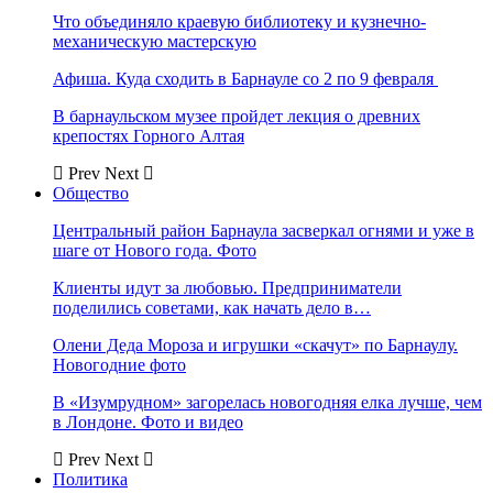
Что объединяло краевую библиотеку и кузнечно-
механическую мастерскую
Афиша. Куда сходить в Барнауле со 2 по 9 февраля
В барнаульском музее пройдет лекция о древних
крепостях Горного Алтая
Prev
Next
Общество
Центральный район Барнаула засверкал огнями и уже в
шаге от Нового года. Фото
Клиенты идут за любовью. Предприниматели
поделились советами, как начать дело в…
Олени Деда Мороза и игрушки «скачут» по Барнаулу.
Новогодние фото
В «Изумрудном» загорелась новогодняя елка лучше, чем
в Лондоне. Фото и видео
Prev
Next
Политика