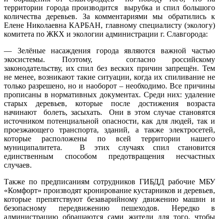
территории города производится вырубка и спил большого
количества деревьев. За комментариями мы обратились к
Елене Николаевна КАРБАН, главному специалисту (экологу)
комитета по ЖКХ и экологии администрации г. Славгорода:
— Зелёные насаждения города являются важной частью
экосистемы. Поэтому, согласно российскому
законодательству, их спил без веских причин запрещён. Тем
не менее, возникают такие ситуации, когда их спиливание не
только разрешено, но и наоборот – необходимо. Все причины
прописаны в нормативных документах. Среди них: удаление
старых деревьев, которые после достижения возраста
начинают болеть, засыхать. Они в этом случае становятся
источником потенциальной опасности, как для людей, так и
проезжающего транспорта, зданий, а также электросетей,
которые расположены по всей территории нашего
муниципалитета. В этих случаях спил становится
единственным способом предотвращения несчастных
случаев.
Также по предписаниям сотрудников ГИБДД рабочие МБУ
«Комфорт» производят кронирование кустарников и деревьев,
которые препятствуют безаварийному движению машин и
безопасному передвижению пешеходов. Нередко в
администрацию обращаются сами жители для того, чтобы