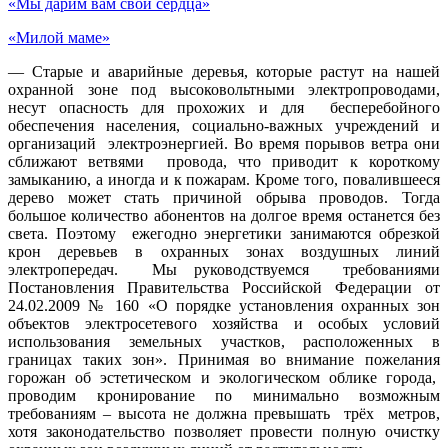
«Мы дарим вам свои сердца»
«Милой маме»
— Старые и аварийные деревья, которые растут на нашей
охранной зоне под высоковольтными электропроводами,
несут опасность для прохожих и для бесперебойного
обеспечения населения, социально-важных учреждений и
организаций электроэнергией. Во время порывов ветра они
сближают ветвями провода, что приводит к короткому
замыканию, а иногда и к пожарам. Кроме того, повалившееся
дерево может стать причиной обрыва проводов. Тогда
большое количество абонентов на долгое время останется без
света. Поэтому ежегодно энергетики занимаются обрезкой
крон деревьев в охранных зонах воздушных линий
электропередач. Мы руководствуемся требованиями
Постановления Правительства Российской Федерации от
24.02.2009 № 160 «О порядке установления охранных зон
объектов электросетевого хозяйства и особых условий
использования земельных участков, расположенных в
границах таких зон». Принимая во внимание пожелания
горожан об эстетическом и экологическом облике города,
проводим кронирование по минимально возможным
требованиям – высота не должна превышать трёх метров,
хотя законодательство позволяет провести полную очистку