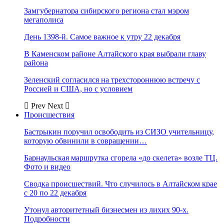
Замгубернатора сибирского региона стал мэром
мегаполиса
День 1398-й. Самое важное к утру 22 декабря
В Каменском районе Алтайского края выбрали главу
района
Зеленский согласился на трехстороннюю встречу с
Россией и США, но с условием
Prev
Next
Происшествия
Бастрыкин поручил освободить из СИЗО учительницу,
которую обвинили в совращении…
Барнаульская маршрутка сгорела «до скелета» возле ТЦ.
Фото и видео
Сводка происшествий. Что случилось в Алтайском крае
с 20 по 22 декабря
Утонул авторитетный бизнесмен из лихих 90-х.
Подробности