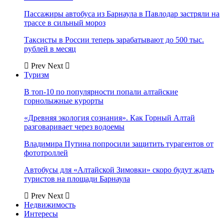
Пассажиры автобуса из Барнаула в Павлодар застряли на
трассе в сильный мороз
Таксисты в России теперь зарабатывают до 500 тыс.
рублей в месяц
Prev
Next
Туризм
В топ-10 по популярности попали алтайские
горнолыжные курорты
«Древняя экология сознания». Как Горный Алтай
разговаривает через водоемы
Владимира Путина попросили защитить турагентов от
фототроллей
Автобусы для «Алтайской Зимовки» скоро будут ждать
туристов на площади Барнаула
Prev
Next
Недвижимость
Интересы