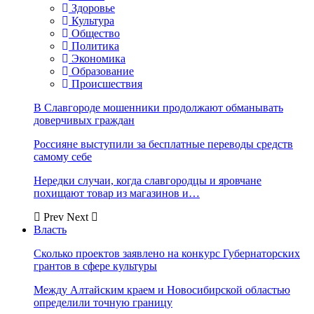
Здоровье
Культура
Общество
Политика
Экономика
Образование
Происшествия
В Славгороде мошенники продолжают обманывать
доверчивых граждан
Россияне выступили за бесплатные переводы средств
самому себе
Нередки случаи, когда славгородцы и яровчане
похищают товар из магазинов и…
Prev
Next
Власть
Сколько проектов заявлено на конкурс Губернаторских
грантов в сфере культуры
Между Алтайским краем и Новосибирской областью
определили точную границу