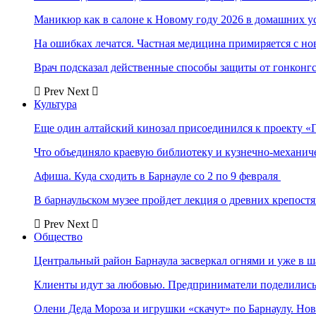
Маникюр как в салоне к Новому году 2026 в домашних у
На ошибках лечатся. Частная медицина примиряется с н
Врач подсказал действенные способы защиты от гонконг
Prev
Next
Культура
Еще один алтайский кинозал присоединился к проекту «
Что объединяло краевую библиотеку и кузнечно-механи
Афиша. Куда сходить в Барнауле со 2 по 9 февраля
В барнаульском музее пройдет лекция о древних крепост
Prev
Next
Общество
Центральный район Барнаула засверкал огнями и уже в ш
Клиенты идут за любовью. Предприниматели поделились 
Олени Деда Мороза и игрушки «скачут» по Барнаулу. Но