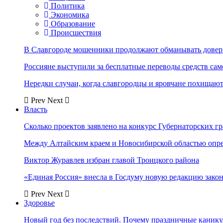
Политика
Экономика
Образование
Происшествия
В Славгороде мошенники продолжают обманывать довер
Россияне выступили за бесплатные переводы средств сам
Нередки случаи, когда славгородцы и яровчане похищают
Prev
Next
Власть
Сколько проектов заявлено на конкурс Губернаторских гр
Между Алтайским краем и Новосибирской областью опр
Виктор Журавлев избран главой Троицкого района
«Единая Россия» внесла в Госдуму новую редакцию закон
Prev
Next
Здоровье
Новый год без последствий. Почему праздничные каник