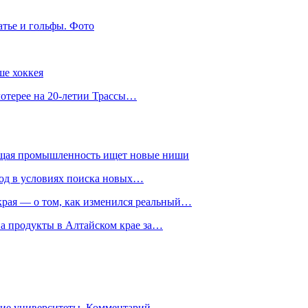
атье и гольфы. Фото
ше хоккея
лотерее на 20-летии Трассы…
ющая промышленность ищет новые ниши
год в условиях поиска новых…
рая — о том, как изменился реальный…
на продукты в Алтайском крае за…
гие университеты. Комментарий…