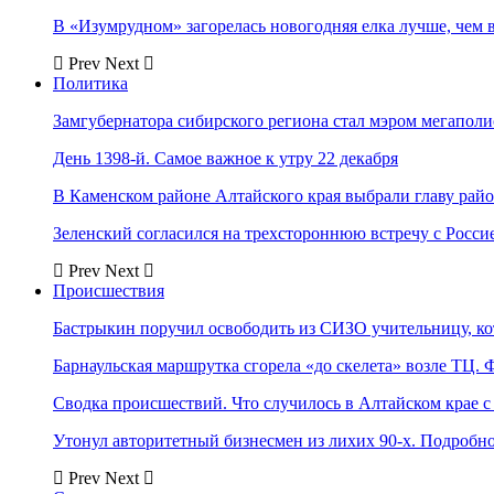
В «Изумрудном» загорелась новогодняя елка лучше, чем 
Prev
Next
Политика
Замгубернатора сибирского региона стал мэром мегаполи
День 1398-й. Самое важное к утру 22 декабря
В Каменском районе Алтайского края выбрали главу рай
Зеленский согласился на трехстороннюю встречу с Росси
Prev
Next
Происшествия
Бастрыкин поручил освободить из СИЗО учительницу, 
Барнаульская маршрутка сгорела «до скелета» возле ТЦ. 
Сводка происшествий. Что случилось в Алтайском крае с 
Утонул авторитетный бизнесмен из лихих 90-х. Подробн
Prev
Next