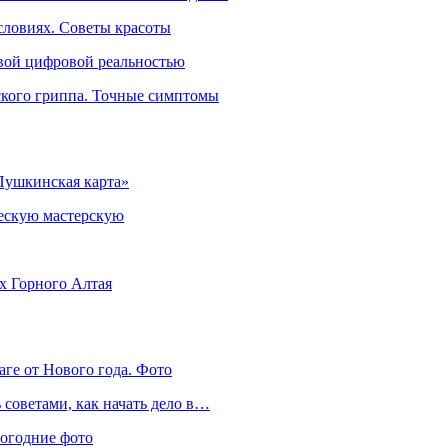
словиях. Советы красоты
овой цифровой реальностью
ского гриппа. Точные симптомы
Пушкинская карта»
ческую мастерскую
ях Горного Алтая
аге от Нового года. Фото
советами, как начать дело в…
вогодние фото