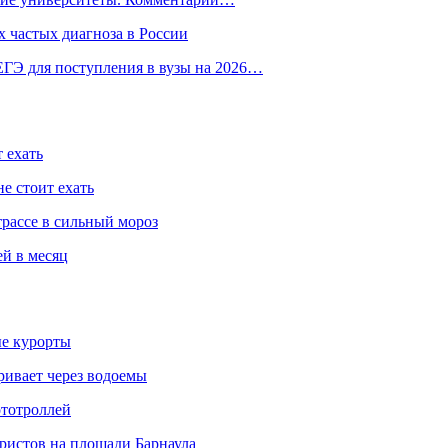
 частых диагноза в России
ГЭ для поступления в вузы на 2026…
 ехать
е стоит ехать
трассе в сильный мороз
ей в месяц
ые курорты
ривает через водоемы
ототроллей
ристов на площади Барнаула