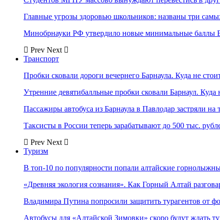
Главные угрозы здоровью школьников: названы три самых
Минобрнауки РФ утвердило новые минимальные баллы Е
Prev
Next
Транспорт
Пробки сковали дороги вечернего Барнаула. Куда не стоит
Утренние девятибалльные пробки сковали Барнаул. Куда н
Пассажиры автобуса из Барнаула в Павлодар застряли на 
Таксисты в России теперь зарабатывают до 500 тыс. рубл
Prev
Next
Туризм
В топ-10 по популярности попали алтайские горнолыжн
«Древняя экология сознания». Как Горный Алтай разгова
Владимира Путина попросили защитить турагентов от ф
Автобусы для «Алтайской Зимовки» скоро будут ждать ту