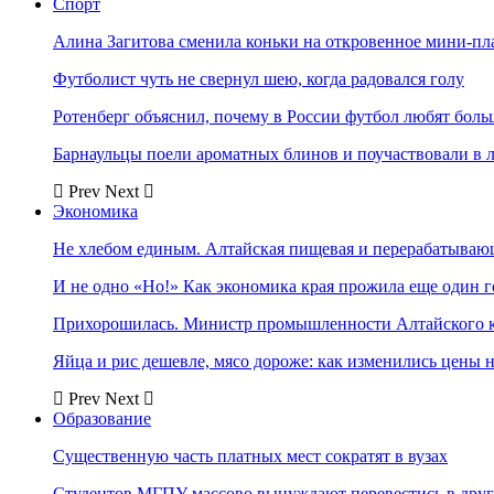
Спорт
Алина Загитова сменила коньки на откровенное мини-пл
Футболист чуть не свернул шею, когда радовался голу
Ротенберг объяснил, почему в России футбол любят боль
Барнаульцы поели ароматных блинов и поучаствовали в 
Prev
Next
Экономика
Не хлебом единым. Алтайская пищевая и перерабатыва
И не одно «Но!» Как экономика края прожила еще один 
Прихорошилась. Министр промышленности Алтайского к
Яйца и рис дешевле, мясо дороже: как изменились цены 
Prev
Next
Образование
Существенную часть платных мест сократят в вузах
Студентов МГПУ массово вынуждают перевестись в дру