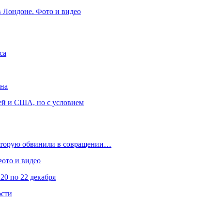
в Лондоне. Фото и видео
са
она
ей и США, но с условием
которую обвинили в совращении…
Фото и видео
20 по 22 декабря
ости