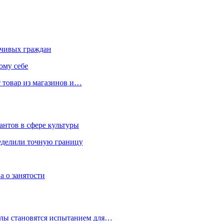
чивых граждан
ому себе
 товар из магазинов и…
антов в сфере культуры
еделили точную границу
а о занятости
улы становятся испытанием для…