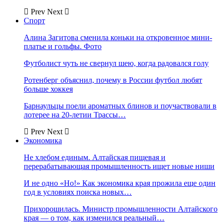
Prev
Next
Спорт
Алина Загитова сменила коньки на откровенное мини-
платье и гольфы. Фото
Футболист чуть не свернул шею, когда радовался голу
Ротенберг объяснил, почему в России футбол любят
больше хоккея
Барнаульцы поели ароматных блинов и поучаствовали в
лотерее на 20-летии Трассы…
Prev
Next
Экономика
Не хлебом единым. Алтайская пищевая и
перерабатывающая промышленность ищет новые ниши
И не одно «Но!» Как экономика края прожила еще один
год в условиях поиска новых…
Прихорошилась. Министр промышленности Алтайского
края — о том, как изменился реальный…