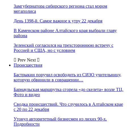
Замгубернатора сибирского региона стал мэром
мегаполиса
День 1398-й. Самое важное к утру 22 декабря
В Каменском районе Алтайского края выбрали главу
района
Зеленский согласился на трехстороннюю встречу с
Россией и США, но с условием
Prev
Next
Происшествия
Бастрыкин поручил освободить из СИЗО учительницу,
которую обвинили в совращении…
Барнаульская маршрутка сгорела «до скелета» возле ТЦ.
Фото и видео
Сводка происшествий. Что случилось в Алтайском крае
с 20 по 22 декабря
Утонул авторитетный бизнесмен из лихих 90-х.
Подробности