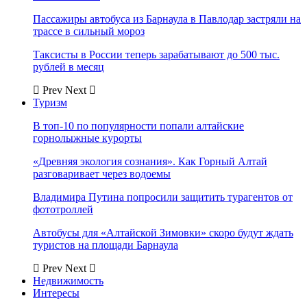
Пассажиры автобуса из Барнаула в Павлодар застряли на
трассе в сильный мороз
Таксисты в России теперь зарабатывают до 500 тыс.
рублей в месяц
Prev
Next
Туризм
В топ-10 по популярности попали алтайские
горнолыжные курорты
«Древняя экология сознания». Как Горный Алтай
разговаривает через водоемы
Владимира Путина попросили защитить турагентов от
фототроллей
Автобусы для «Алтайской Зимовки» скоро будут ждать
туристов на площади Барнаула
Prev
Next
Недвижимость
Интересы