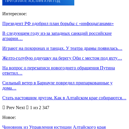
Интересное:
Президент РФ одобрил план борьбы с «инфоцыганами»
В следующем году из-за западных санкций российские
аграрии…
Играют на похоронах и танцах. У театра драмы появилась…
Желто-голубую однушку на берегу Оби с местом под яхту…
На вопрос о перезаписи новогоднего обращения Путина
ответил…
Сильный ветер в Барнауле повредил припаркованные у
дома…
Стать настоящим другом. Как в Алтайском крае собираются…
Prev
Next
1 из 2 347
Новое:
Чиновник из Управления юстиции Алтайского края