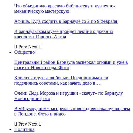
Что объединяло краевую библиотеку и кузнечно-
механическую мастерскую
Афиша. Куда сходить в Барнауле со 2 по 9 февраля
В барнаульском музее пройдет лекция о древних
крепостях Горного Алтая
Prev
Next
Общество
Центральный район Барнаула засверкал огнями и уже в
шаге от Нового года. Фото
Клиенты идут за любовью. Предприниматели
поделились советами, как начать дело в…
Олени Деда Мороза и игрушки «скачут» по Барнаулу.
Новогодние фото
В «Изумрудном» загорелась новогодняя елка лучше, чем
в Лондоне. Фото и видео
Prev
Next
Политика