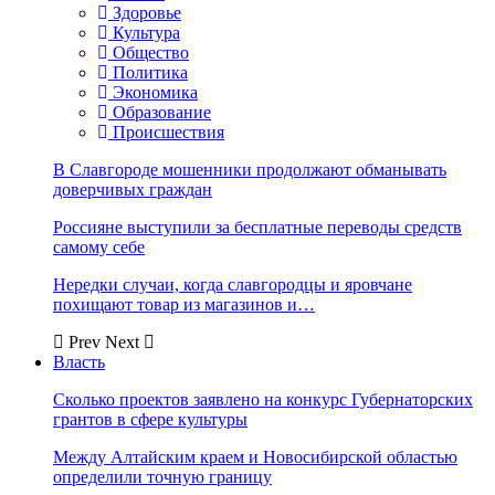
Здоровье
Культура
Общество
Политика
Экономика
Образование
Происшествия
В Славгороде мошенники продолжают обманывать
доверчивых граждан
Россияне выступили за бесплатные переводы средств
самому себе
Нередки случаи, когда славгородцы и яровчане
похищают товар из магазинов и…
Prev
Next
Власть
Сколько проектов заявлено на конкурс Губернаторских
грантов в сфере культуры
Между Алтайским краем и Новосибирской областью
определили точную границу