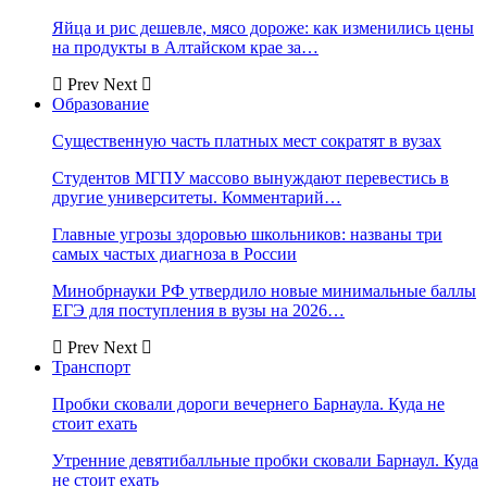
Яйца и рис дешевле, мясо дороже: как изменились цены
на продукты в Алтайском крае за…
Prev
Next
Образование
Существенную часть платных мест сократят в вузах
Студентов МГПУ массово вынуждают перевестись в
другие университеты. Комментарий…
Главные угрозы здоровью школьников: названы три
самых частых диагноза в России
Минобрнауки РФ утвердило новые минимальные баллы
ЕГЭ для поступления в вузы на 2026…
Prev
Next
Транспорт
Пробки сковали дороги вечернего Барнаула. Куда не
стоит ехать
Утренние девятибалльные пробки сковали Барнаул. Куда
не стоит ехать