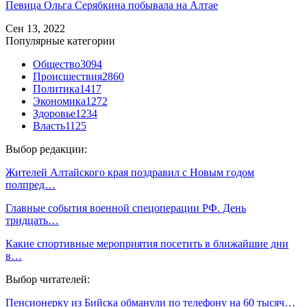
Певица Ольга Серябкина побывала на Алтае
Сен 13, 2022
Популярные категории
Общество
3094
Происшествия
2860
Политика
1417
Экономика
1272
Здоровье
1234
Власть
1125
Выбор редакции:
Жителей Алтайского края поздравил с Новым годом
полпред…
Главные события военной спецоперации РФ. День
тридцать…
Какие спортивные мероприятия посетить в ближайшие дни
в…
Выбор читателей:
Пенсионерку из Бийска обманули по телефону на 60 тысяч…