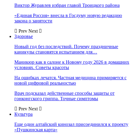
Виктор Журавлев избран главой Троицкого района
«Единая Россия» внесла в Госдуму новую редакцию
закона о занятости
Prev
Next
Здоровье
Новый год без последствий. Почему праздничные
каникулы становятся испытанием для…
Маникюр как в салоне к Новому году 2026 в домашних
условиях. Советы красоты
На ошибках лечатся. Частная медицина примиряется с
новой цифровой реальностью
Врач подсказал действенные способы защиты от
гонконгского гриппа. Точные симптомы
Prev
Next
Культура
Еще один алтайский кинозал присоединился к проекту
«Пушкинская карта»