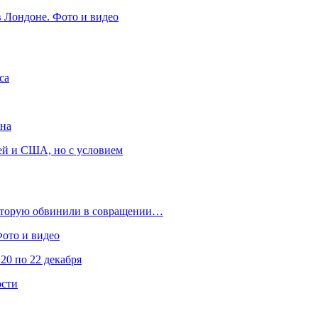
в Лондоне. Фото и видео
са
она
ей и США, но с условием
которую обвинили в совращении…
Фото и видео
20 по 22 декабря
ости