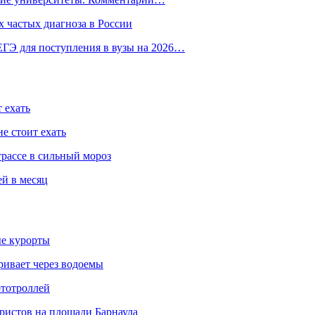
 частых диагноза в России
ГЭ для поступления в вузы на 2026…
 ехать
е стоит ехать
трассе в сильный мороз
ей в месяц
ые курорты
ривает через водоемы
ототроллей
ристов на площади Барнаула