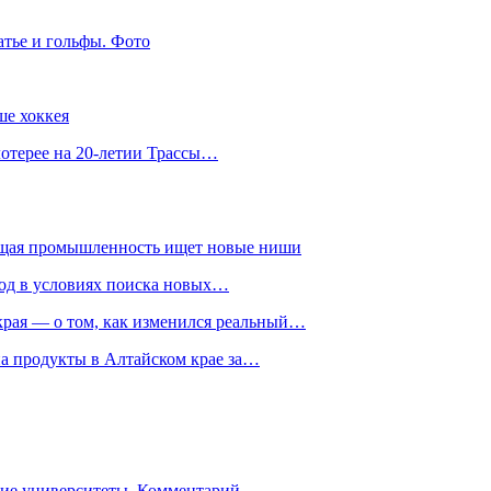
атье и гольфы. Фото
ше хоккея
лотерее на 20-летии Трассы…
ющая промышленность ищет новые ниши
год в условиях поиска новых…
рая — о том, как изменился реальный…
на продукты в Алтайском крае за…
гие университеты. Комментарий…