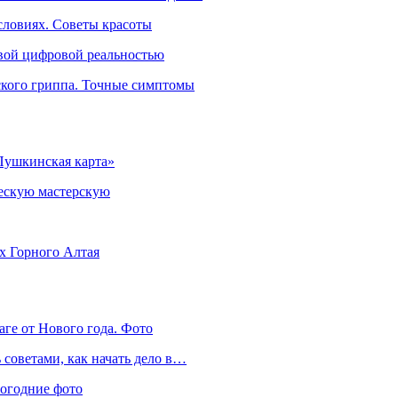
словиях. Советы красоты
овой цифровой реальностью
ского гриппа. Точные симптомы
Пушкинская карта»
ческую мастерскую
ях Горного Алтая
аге от Нового года. Фото
советами, как начать дело в…
вогодние фото