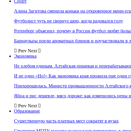
Спорт
Алина Загитова сменила коньки на откровенное мини-пл
Футболист чуть не свернул шею, когда радовался голу
Ротенберг объяснил, почему в России футбол любят боль
Барнаульцы поели ароматных блинов и поучаствовали в 
Prev
Next
Экономика
Не хлебом единым. Алтайская пищевая и перерабатыва
И не одно «Но!» Как экономика края прожила еще один 
Прихорошилась. Министр промышленности Алтайского к
Яйца и рис дешевле, мясо дороже: как изменились цены 
Prev
Next
Образование
Существенную часть платных мест сократят в вузах
Студентов МГПУ массово вынуждают перевестись в дру