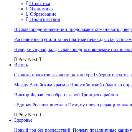
Политика
Экономика
Образование
Происшествия
В Славгороде мошенники продолжают обманывать довер
Россияне выступили за бесплатные переводы средств сам
Нередки случаи, когда славгородцы и яровчане похищают
Prev
Next
Власть
Сколько проектов заявлено на конкурс Губернаторских гр
Между Алтайским краем и Новосибирской областью опр
Виктор Журавлев избран главой Троицкого района
«Единая Россия» внесла в Госдуму новую редакцию закон
Prev
Next
Здоровье
Новый год без последствий. Почему праздничные каник