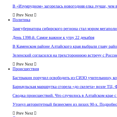
В «Изумрудном» загорелась новогодняя елка лучше, чем 
Prev
Next
Политика
Замгубернатора сибирского региона стал мэром мегаполи
День 1398-й. Самое важное к утру 22 декабря
В Каменском районе Алтайского края выбрали главу рай
Зеленский согласился на трехстороннюю встречу с Росси
Prev
Next
Происшествия
Бастрыкин поручил освободить из СИЗО учительницу, 
Барнаульская маршрутка сгорела «до скелета» возле ТЦ. 
Сводка происшествий. Что случилось в Алтайском крае с 
Утонул авторитетный бизнесмен из лихих 90-х. Подробн
Prev
Next