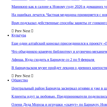
Маникюр как в салоне к Новому году 2026 в домашних у
На ошибках лечатся. Частная медицина примиряется с н
Врач подсказал действенные способы защиты от гонконг
Prev
Next
Культура
Еще один алтайский кинозал присоединился к проекту «
Что объединяло краевую библиотеку и кузнечно-механи
Афиша. Куда сходить в Барнауле со 2 по 9 февраля
В барнаульском музее пройдет лекция о древних крепост
Prev
Next
Общество
Центральный район Барнаула засверкал огнями и уже в ш
Клиенты идут за любовью. Предприниматели поделились 
Олени Деда Мороза и игрушки «скачут» по Барнаулу. Но