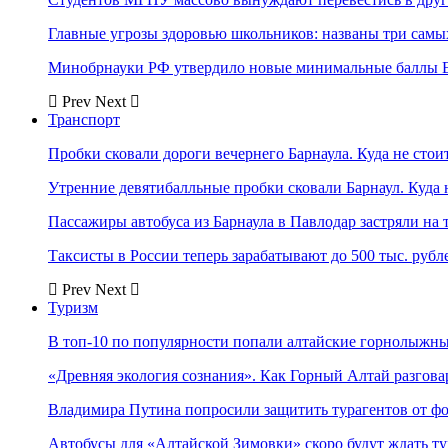
Главные угрозы здоровью школьников: названы три самых
Минобрнауки РФ утвердило новые минимальные баллы Е
Prev
Next
Транспорт
Пробки сковали дороги вечернего Барнаула. Куда не стоит
Утренние девятибалльные пробки сковали Барнаул. Куда н
Пассажиры автобуса из Барнаула в Павлодар застряли на 
Таксисты в России теперь зарабатывают до 500 тыс. рубл
Prev
Next
Туризм
В топ-10 по популярности попали алтайские горнолыжн
«Древняя экология сознания». Как Горный Алтай разгова
Владимира Путина попросили защитить турагентов от ф
Автобусы для «Алтайской Зимовки» скоро будут ждать ту