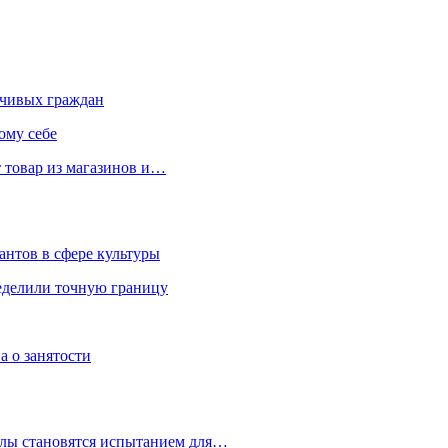
чивых граждан
ому себе
 товар из магазинов и…
антов в сфере культуры
еделили точную границу
а о занятости
улы становятся испытанием для…