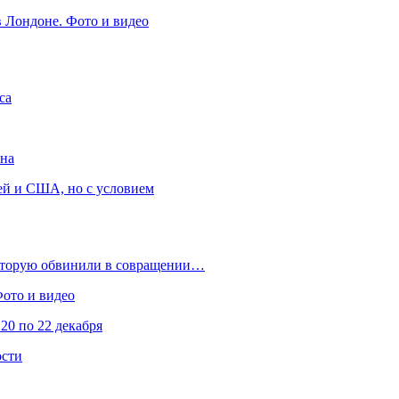
в Лондоне. Фото и видео
са
она
ей и США, но с условием
которую обвинили в совращении…
Фото и видео
20 по 22 декабря
ости