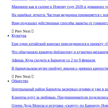
Маникюр как в салоне к Новому году 2026 в домашних у
На ошибках лечатся. Частная медицина примиряется с н
Врач подсказал действенные способы защиты от гонконг
Prev
Next
Культура
Еще один алтайский кинозал присоединился к проекту «
Что объединяло краевую библиотеку и кузнечно-механи
Афиша. Куда сходить в Барнауле со 2 по 9 февраля
В барнаульском музее пройдет лекция о древних крепост
Prev
Next
Общество
Центральный район Барнаула засверкал огнями и уже в ш
Клиенты идут за любовью. Предприниматели поделились 
Олени Деда Мороза и игрушки «скачут» по Барнаулу. Но