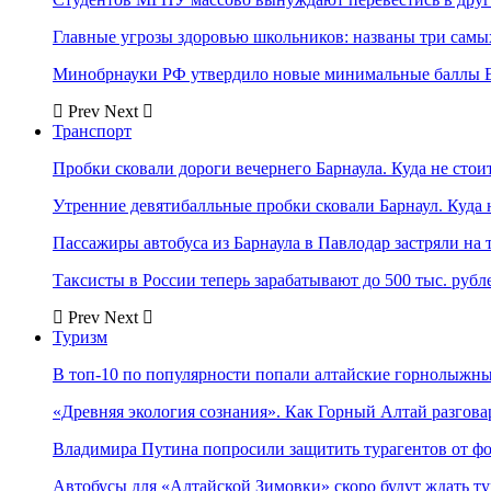
Главные угрозы здоровью школьников: названы три самых
Минобрнауки РФ утвердило новые минимальные баллы Е
Prev
Next
Транспорт
Пробки сковали дороги вечернего Барнаула. Куда не стоит
Утренние девятибалльные пробки сковали Барнаул. Куда н
Пассажиры автобуса из Барнаула в Павлодар застряли на 
Таксисты в России теперь зарабатывают до 500 тыс. рубл
Prev
Next
Туризм
В топ-10 по популярности попали алтайские горнолыжн
«Древняя экология сознания». Как Горный Алтай разгова
Владимира Путина попросили защитить турагентов от ф
Автобусы для «Алтайской Зимовки» скоро будут ждать ту