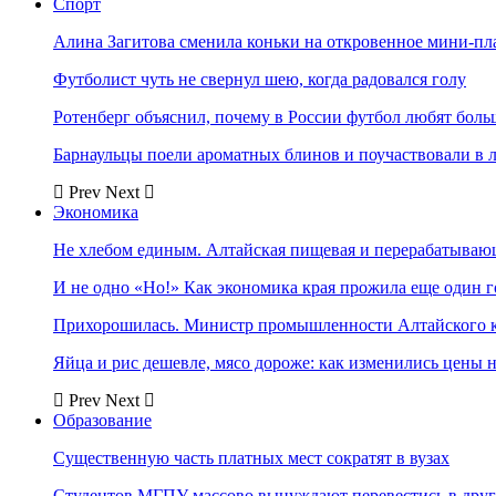
Спорт
Алина Загитова сменила коньки на откровенное мини-пл
Футболист чуть не свернул шею, когда радовался голу
Ротенберг объяснил, почему в России футбол любят боль
Барнаульцы поели ароматных блинов и поучаствовали в 
Prev
Next
Экономика
Не хлебом единым. Алтайская пищевая и перерабатыва
И не одно «Но!» Как экономика края прожила еще один 
Прихорошилась. Министр промышленности Алтайского к
Яйца и рис дешевле, мясо дороже: как изменились цены 
Prev
Next
Образование
Существенную часть платных мест сократят в вузах
Студентов МГПУ массово вынуждают перевестись в дру