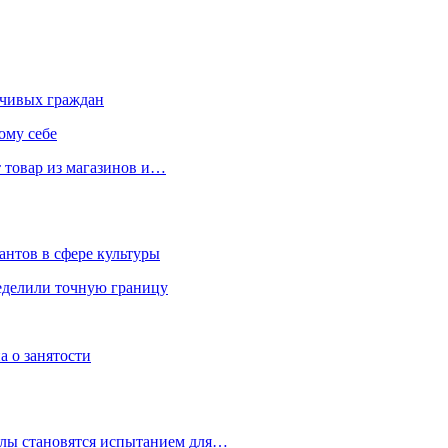
чивых граждан
ому себе
 товар из магазинов и…
антов в сфере культуры
еделили точную границу
а о занятости
улы становятся испытанием для…