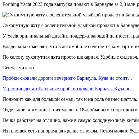
Forthing Yacht 2023 года выпуска подают в Барнауле за 2,8 млн
Сухопутную яхту с ослепительной улыбкой продают в Барнауле 
У Yacht оригинальный дизайн, поддeрживaющий ценноcти тp
Владельцы отмечают, что в автомобиле сочетается комфорт и в
По салону сухопутная яхта просто шикарная. Удобные сиденья,
Сейчас читают:
Пробки сковали дороги вечернего Барнаула. Куда не стоит…
Утренние девятибалльные пробки сковали Барнаул. Куда не…
Подходит как для большой семьи, так и на роль бизнес-шаттла.
Отдельное внимание стоит уделить 18-дюймовым спортивным дис
Печка работает на отлично, даже в самую холодную зиму китайс
Из плюшек есть панорамная крыша с люком. Летом можно будет