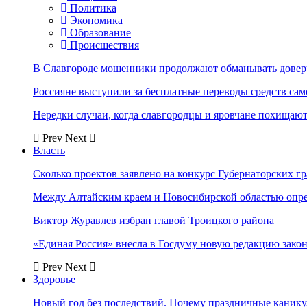
Политика
Экономика
Образование
Происшествия
В Славгороде мошенники продолжают обманывать довер
Россияне выступили за бесплатные переводы средств сам
Нередки случаи, когда славгородцы и яровчане похищают
Prev
Next
Власть
Сколько проектов заявлено на конкурс Губернаторских гр
Между Алтайским краем и Новосибирской областью опр
Виктор Журавлев избран главой Троицкого района
«Единая Россия» внесла в Госдуму новую редакцию закон
Prev
Next
Здоровье
Новый год без последствий. Почему праздничные каник