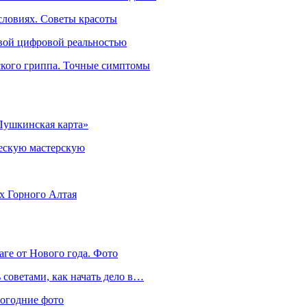
словиях. Советы красоты
овой цифровой реальностью
ского гриппа. Точные симптомы
Пушкинская карта»
ческую мастерскую
ях Горного Алтая
аге от Нового года. Фото
советами, как начать дело в…
вогодние фото