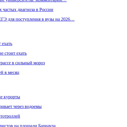
 частых диагноза в России
ГЭ для поступления в вузы на 2026…
 ехать
е стоит ехать
трассе в сильный мороз
ей в месяц
ые курорты
ривает через водоемы
ототроллей
ристов на площади Барнаула