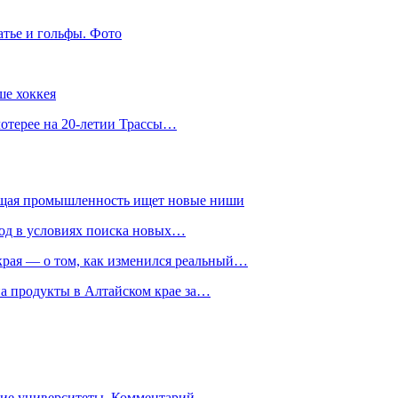
атье и гольфы. Фото
ше хоккея
лотерее на 20-летии Трассы…
ющая промышленность ищет новые ниши
год в условиях поиска новых…
рая — о том, как изменился реальный…
на продукты в Алтайском крае за…
гие университеты. Комментарий…