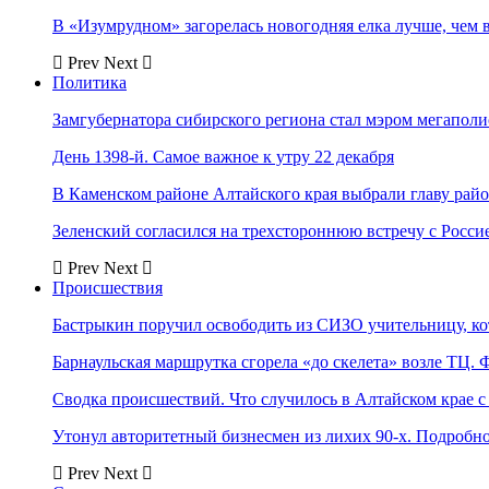
В «Изумрудном» загорелась новогодняя елка лучше, чем 
Prev
Next
Политика
Замгубернатора сибирского региона стал мэром мегаполи
День 1398-й. Самое важное к утру 22 декабря
В Каменском районе Алтайского края выбрали главу рай
Зеленский согласился на трехстороннюю встречу с Росси
Prev
Next
Происшествия
Бастрыкин поручил освободить из СИЗО учительницу, 
Барнаульская маршрутка сгорела «до скелета» возле ТЦ. 
Сводка происшествий. Что случилось в Алтайском крае с 
Утонул авторитетный бизнесмен из лихих 90-х. Подробн
Prev
Next