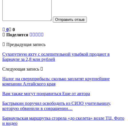
Отправить отзыв
0
0
Поделится
Предыдущая запись
Сухопутную яхту с ослепительной улыбкой продают в
Барнауле за 2,8 млн рублей
Следующая запись
Налог на сверхприбыль: сколько заплатят крупнейшие
компании Алтайского края
Вам также могут понравиться
Еще от автора
Бастрыкин поручил освободить из СИЗО учительницу,
которую обвинили в совращении…
Барнаульская маршрутка сгорела «до скелета» возле ТЦ. Фото
и видео