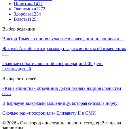
Политика
1417
Экономика
1272
Здоровье
1234
Власть
1125
Выбор редакции:
Виктор Томенко принял участие в совещании по вопросам…
Жители Алтайского края могут задать вопросы об изменениях
в…
Главные события военной спецоперации РФ. День
шестнадцатый
Выбор читателей:
«Квиз единства» объединил детей разных национальностей
со…
В Барнауле задержали мошенницу, которая снимала порчу
Сколько раз «похоронили» Елизавету II в СМИ
© 2026 - Славгород - последние новости сегодня. Все права
защищены.