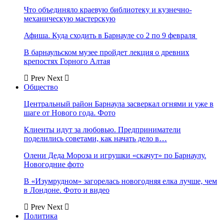
Что объединяло краевую библиотеку и кузнечно-
механическую мастерскую
Афиша. Куда сходить в Барнауле со 2 по 9 февраля
В барнаульском музее пройдет лекция о древних
крепостях Горного Алтая
Prev
Next
Общество
Центральный район Барнаула засверкал огнями и уже в
шаге от Нового года. Фото
Клиенты идут за любовью. Предприниматели
поделились советами, как начать дело в…
Олени Деда Мороза и игрушки «скачут» по Барнаулу.
Новогодние фото
В «Изумрудном» загорелась новогодняя елка лучше, чем
в Лондоне. Фото и видео
Prev
Next
Политика