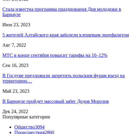
Стала известна программа празднования Дня молодежи в
Барнауле
Июн 23, 2023
5 жителей Алтайского края заболели клещевым энцефалитом
Авг 7, 2022
МТС в конце сентября повысит тарифы на 10–12%
Сен 16, 2023
В Госдуме предложили запретить польским фурам въезд на
территорию…
Май 23, 2023
В Барнауле пройдет массовый забег Дедов Морозов
Дек 24, 2022
Популярные категории
Общество
3094
Происшествия
2860