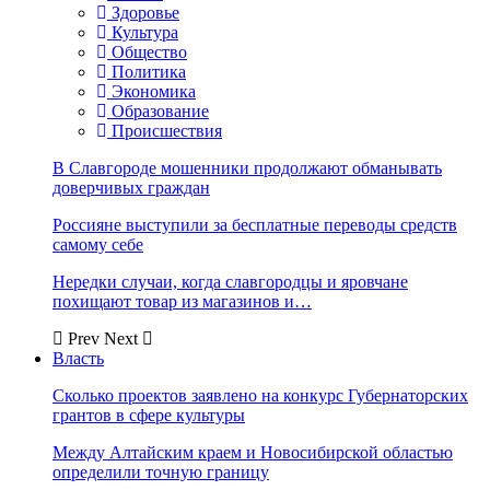
Здоровье
Культура
Общество
Политика
Экономика
Образование
Происшествия
В Славгороде мошенники продолжают обманывать
доверчивых граждан
Россияне выступили за бесплатные переводы средств
самому себе
Нередки случаи, когда славгородцы и яровчане
похищают товар из магазинов и…
Prev
Next
Власть
Сколько проектов заявлено на конкурс Губернаторских
грантов в сфере культуры
Между Алтайским краем и Новосибирской областью
определили точную границу