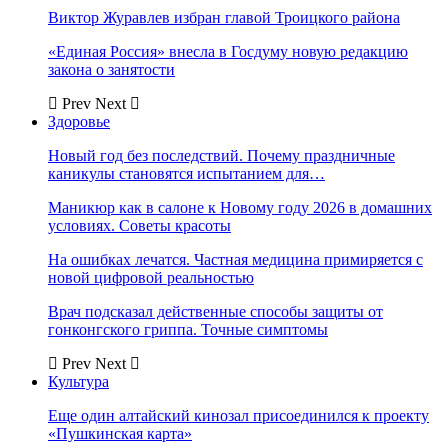
Виктор Журавлев избран главой Троицкого района
«Единая Россия» внесла в Госдуму новую редакцию
закона о занятости
Prev
Next
Здоровье
Новый год без последствий. Почему праздничные
каникулы становятся испытанием для…
Маникюр как в салоне к Новому году 2026 в домашних
условиях. Советы красоты
На ошибках лечатся. Частная медицина примиряется с
новой цифровой реальностью
Врач подсказал действенные способы защиты от
гонконгского гриппа. Точные симптомы
Prev
Next
Культура
Еще один алтайский кинозал присоединился к проекту
«Пушкинская карта»