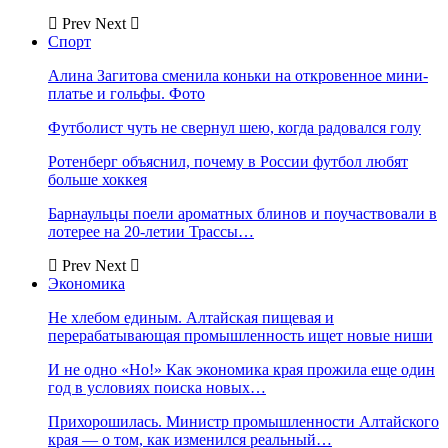
Prev
Next
Спорт
Алина Загитова сменила коньки на откровенное мини-
платье и гольфы. Фото
Футболист чуть не свернул шею, когда радовался голу
Ротенберг объяснил, почему в России футбол любят
больше хоккея
Барнаульцы поели ароматных блинов и поучаствовали в
лотерее на 20-летии Трассы…
Prev
Next
Экономика
Не хлебом единым. Алтайская пищевая и
перерабатывающая промышленность ищет новые ниши
И не одно «Но!» Как экономика края прожила еще один
год в условиях поиска новых…
Прихорошилась. Министр промышленности Алтайского
края — о том, как изменился реальный…