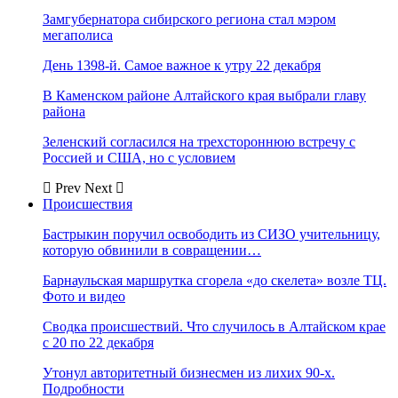
Замгубернатора сибирского региона стал мэром
мегаполиса
День 1398-й. Самое важное к утру 22 декабря
В Каменском районе Алтайского края выбрали главу
района
Зеленский согласился на трехстороннюю встречу с
Россией и США, но с условием
Prev
Next
Происшествия
Бастрыкин поручил освободить из СИЗО учительницу,
которую обвинили в совращении…
Барнаульская маршрутка сгорела «до скелета» возле ТЦ.
Фото и видео
Сводка происшествий. Что случилось в Алтайском крае
с 20 по 22 декабря
Утонул авторитетный бизнесмен из лихих 90-х.
Подробности