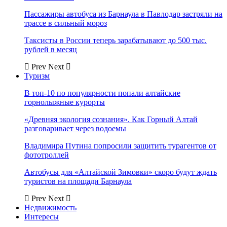
Пассажиры автобуса из Барнаула в Павлодар застряли на
трассе в сильный мороз
Таксисты в России теперь зарабатывают до 500 тыс.
рублей в месяц
Prev
Next
Туризм
В топ-10 по популярности попали алтайские
горнолыжные курорты
«Древняя экология сознания». Как Горный Алтай
разговаривает через водоемы
Владимира Путина попросили защитить турагентов от
фототроллей
Автобусы для «Алтайской Зимовки» скоро будут ждать
туристов на площади Барнаула
Prev
Next
Недвижимость
Интересы