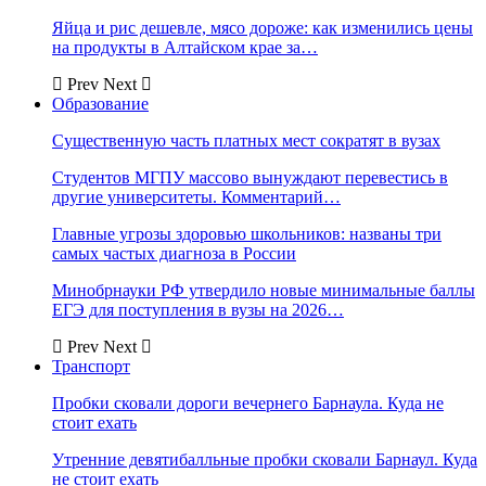
Яйца и рис дешевле, мясо дороже: как изменились цены
на продукты в Алтайском крае за…
Prev
Next
Образование
Существенную часть платных мест сократят в вузах
Студентов МГПУ массово вынуждают перевестись в
другие университеты. Комментарий…
Главные угрозы здоровью школьников: названы три
самых частых диагноза в России
Минобрнауки РФ утвердило новые минимальные баллы
ЕГЭ для поступления в вузы на 2026…
Prev
Next
Транспорт
Пробки сковали дороги вечернего Барнаула. Куда не
стоит ехать
Утренние девятибалльные пробки сковали Барнаул. Куда
не стоит ехать