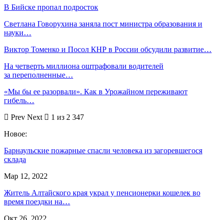
В Бийске пропал подросток
Светлана Говорухина заняла пост министра образования и
науки…
Виктор Томенко и Посол КНР в России обсудили развитие…
На четверть миллиона оштрафовали водителей
за переполненные…
«Мы бы ее разорвали». Как в Урожайном переживают
гибель…
Prev
Next
1 из 2 347
Новое:
Барнаульские пожарные спасли человека из загоревшегося
склада
Мар 12, 2022
Житель Алтайского края украл у пенсионерки кошелек во
время поездки на…
Окт 26, 2022