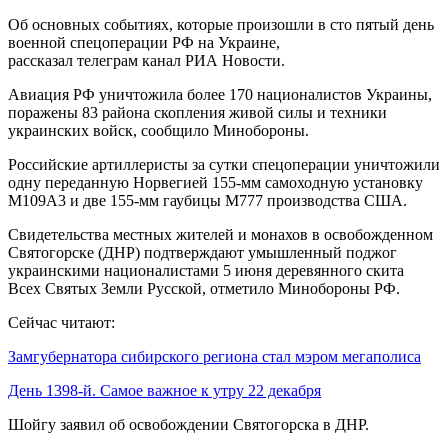
Об основных событиях, которые произошли в сто пятый день
военной спецоперации РФ на Украине,
рассказал телеграм канал РИА Новости.
Авиация РФ уничтожила более 170 националистов Украины,
поражены 83 района скопления живой силы и техники
украинских войск, сообщило Минобороны.
Российские артиллеристы за сутки спецоперации уничтожили
одну переданную Норвегией 155-мм самоходную установку
М109А3 и две 155-мм гаубицы М777 производства США.
Свидетельства местных жителей и монахов в освобожденном
Святогорске (ДНР) подтверждают умышленный поджог
украинскими националистами 5 июня деревянного скита
Всех Святых Земли Русской, отметило Минобороны РФ.
Сейчас читают:
Замгубернатора сибирского региона стал мэром мегаполиса
День 1398-й. Самое важное к утру 22 декабря
Шойгу заявил об освобождении Святогорска в ДНР.