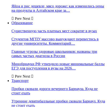
Яйца и рис дешевле, мясо дороже: как изменились цены
на продукты в Алтайском крае за…
Prev
Next
Образование
Существенную часть платных мест сократят в вузах
Студентов МГПУ массово вынуждают перевестись в
другие университеты. Комментарий…
Главные угрозы здоровью школьников: названы три
самых частых диагноза в России
Минобрнауки РФ утвердило новые минимальные баллы
ЕГЭ для поступления в вузы на 2026…
Prev
Next
Транспорт
Пробки сковали дороги вечернего Барнаула. Куда не
стоит ехать
Утренние девятибалльные пробки сковали Барнаул. Куда
не стоит ехать