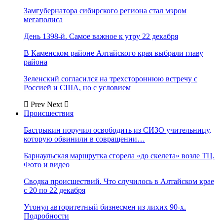
Замгубернатора сибирского региона стал мэром
мегаполиса
День 1398-й. Самое важное к утру 22 декабря
В Каменском районе Алтайского края выбрали главу
района
Зеленский согласился на трехстороннюю встречу с
Россией и США, но с условием
Prev
Next
Происшествия
Бастрыкин поручил освободить из СИЗО учительницу,
которую обвинили в совращении…
Барнаульская маршрутка сгорела «до скелета» возле ТЦ.
Фото и видео
Сводка происшествий. Что случилось в Алтайском крае
с 20 по 22 декабря
Утонул авторитетный бизнесмен из лихих 90-х.
Подробности