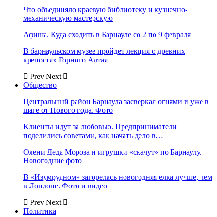
Что объединяло краевую библиотеку и кузнечно-
механическую мастерскую
Афиша. Куда сходить в Барнауле со 2 по 9 февраля
В барнаульском музее пройдет лекция о древних
крепостях Горного Алтая
Prev
Next
Общество
Центральный район Барнаула засверкал огнями и уже в
шаге от Нового года. Фото
Клиенты идут за любовью. Предприниматели
поделились советами, как начать дело в…
Олени Деда Мороза и игрушки «скачут» по Барнаулу.
Новогодние фото
В «Изумрудном» загорелась новогодняя елка лучше, чем
в Лондоне. Фото и видео
Prev
Next
Политика