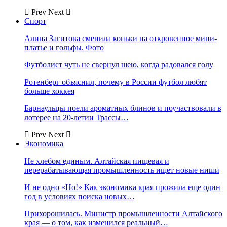
Prev
Next
Спорт
Алина Загитова сменила коньки на откровенное мини-
платье и гольфы. Фото
Футболист чуть не свернул шею, когда радовался голу
Ротенберг объяснил, почему в России футбол любят
больше хоккея
Барнаульцы поели ароматных блинов и поучаствовали в
лотерее на 20-летии Трассы…
Prev
Next
Экономика
Не хлебом единым. Алтайская пищевая и
перерабатывающая промышленность ищет новые ниши
И не одно «Но!» Как экономика края прожила еще один
год в условиях поиска новых…
Прихорошилась. Министр промышленности Алтайского
края — о том, как изменился реальный…