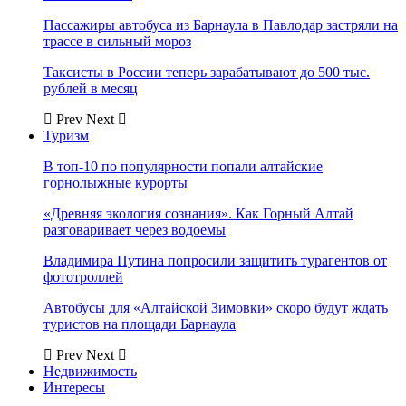
Пассажиры автобуса из Барнаула в Павлодар застряли на
трассе в сильный мороз
Таксисты в России теперь зарабатывают до 500 тыс.
рублей в месяц
Prev
Next
Туризм
В топ-10 по популярности попали алтайские
горнолыжные курорты
«Древняя экология сознания». Как Горный Алтай
разговаривает через водоемы
Владимира Путина попросили защитить турагентов от
фототроллей
Автобусы для «Алтайской Зимовки» скоро будут ждать
туристов на площади Барнаула
Prev
Next
Недвижимость
Интересы