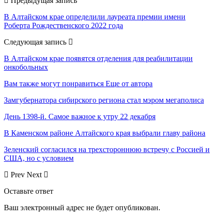
Предыдущая запись
В Алтайском крае определили лауреата премии имени
Роберта Рождественского 2022 года
Следующая запись
В Алтайском крае появятся отделения для реабилитации
онкобольных
Вам также могут понравиться
Еще от автора
Замгубернатора сибирского региона стал мэром мегаполиса
День 1398-й. Самое важное к утру 22 декабря
В Каменском районе Алтайского края выбрали главу района
Зеленский согласился на трехстороннюю встречу с Россией и
США, но с условием
Prev
Next
Оставьте ответ
Ваш электронный адрес не будет опубликован.