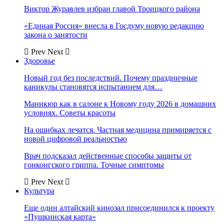
Виктор Журавлев избран главой Троицкого района
«Единая Россия» внесла в Госдуму новую редакцию
закона о занятости
Prev
Next
Здоровье
Новый год без последствий. Почему праздничные
каникулы становятся испытанием для…
Маникюр как в салоне к Новому году 2026 в домашних
условиях. Советы красоты
На ошибках лечатся. Частная медицина примиряется с
новой цифровой реальностью
Врач подсказал действенные способы защиты от
гонконгского гриппа. Точные симптомы
Prev
Next
Культура
Еще один алтайский кинозал присоединился к проекту
«Пушкинская карта»