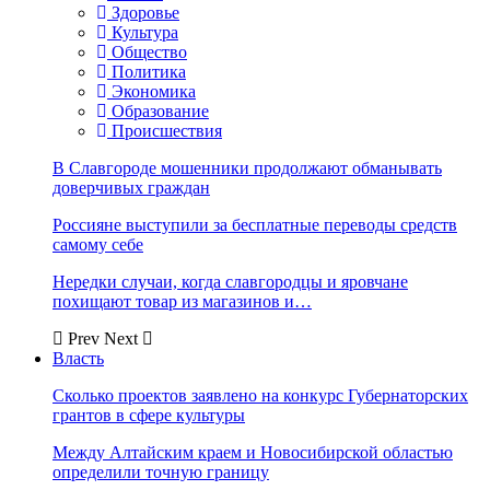
Здоровье
Культура
Общество
Политика
Экономика
Образование
Происшествия
В Славгороде мошенники продолжают обманывать
доверчивых граждан
Россияне выступили за бесплатные переводы средств
самому себе
Нередки случаи, когда славгородцы и яровчане
похищают товар из магазинов и…
Prev
Next
Власть
Сколько проектов заявлено на конкурс Губернаторских
грантов в сфере культуры
Между Алтайским краем и Новосибирской областью
определили точную границу