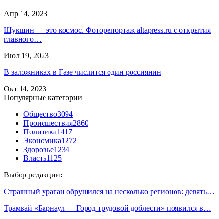
Апр 14, 2023
Шукшин — это космос. Фоторепортаж altapress.ru с открытия
главного…
Июл 19, 2023
В заложниках в Газе числится один россиянин
Окт 14, 2023
Популярные категории
Общество
3094
Происшествия
2860
Политика
1417
Экономика
1272
Здоровье
1234
Власть
1125
Выбор редакции:
Страшный ураган обрушился на несколько регионов: девять…
Трамвай «Барнаул — Город трудовой доблести» появился в…