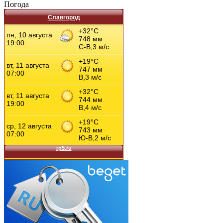
Погода
Славгород