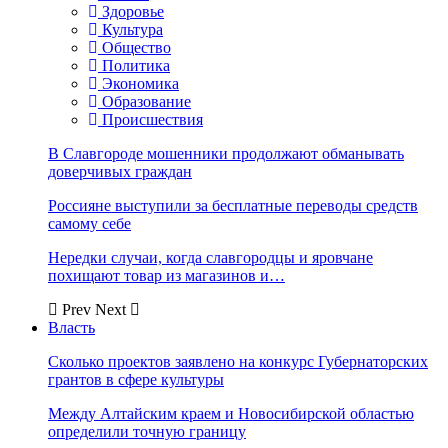
Здоровье
Культура
Общество
Политика
Экономика
Образование
Происшествия
В Славгороде мошенники продолжают обманывать
доверчивых граждан
Россияне выступили за бесплатные переводы средств
самому себе
Нередки случаи, когда славгородцы и яровчане
похищают товар из магазинов и…
Prev
Next
Власть
Сколько проектов заявлено на конкурс Губернаторских
грантов в сфере культуры
Между Алтайским краем и Новосибирской областью
определили точную границу