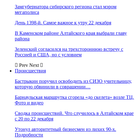
Замгубернатора сибирского региона стал мэром
мегаполиса
День 1398-й. Самое важное к утру 22 декабря
В Каменском районе Алтайского края выбрали главу
района
Зеленский согласился на трехстороннюю встречу с
Россией и США, но с условием
Prev
Next
Происшествия
Бастрыкин поручил освободить из СИЗО учительницу,
которую обвинили в совращении…
Барнаульская маршрутка сгорела «до скелета» возле ТЦ.
Фото и видео
Сводка происшествий. Что случилось в Алтайском крае
с 20 по 22 декабря
Утонул авторитетный бизнесмен из лихих 90-х.
Подробности