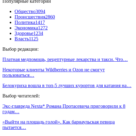
Популярные категории
Общество
3094
Происшествия
2860
Политика
1417
Экономика
1272
Здоровье
1234
Власть
1125
Выбор редакции:
Платная медпомощь, рецептурные лекарства и такси. Что…
Некоторые клиенты Wildberries и Ozon не смогут
пользоваться…
Белокуриха вошла в топ-5 лучших курортов для катания на…
Выбор читателей:
Экс-главреда Nexta* Романа Протасевича приговорили к 8
годам…
«Выйти на площадь голой». Как барнаульская певица
пытается…