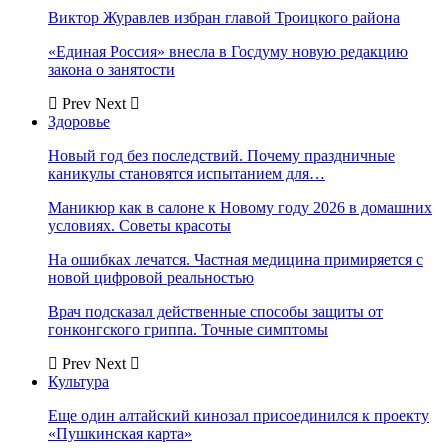
Виктор Журавлев избран главой Троицкого района
«Единая Россия» внесла в Госдуму новую редакцию
закона о занятости
Prev
Next
Здоровье
Новый год без последствий. Почему праздничные
каникулы становятся испытанием для…
Маникюр как в салоне к Новому году 2026 в домашних
условиях. Советы красоты
На ошибках лечатся. Частная медицина примиряется с
новой цифровой реальностью
Врач подсказал действенные способы защиты от
гонконгского гриппа. Точные симптомы
Prev
Next
Культура
Еще один алтайский кинозал присоединился к проекту
«Пушкинская карта»