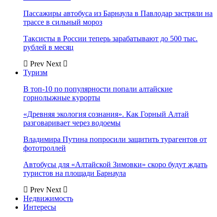
Пассажиры автобуса из Барнаула в Павлодар застряли на
трассе в сильный мороз
Таксисты в России теперь зарабатывают до 500 тыс.
рублей в месяц
Prev
Next
Туризм
В топ-10 по популярности попали алтайские
горнолыжные курорты
«Древняя экология сознания». Как Горный Алтай
разговаривает через водоемы
Владимира Путина попросили защитить турагентов от
фототроллей
Автобусы для «Алтайской Зимовки» скоро будут ждать
туристов на площади Барнаула
Prev
Next
Недвижимость
Интересы