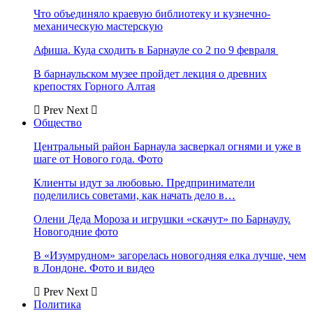
Что объединяло краевую библиотеку и кузнечно-
механическую мастерскую
Афиша. Куда сходить в Барнауле со 2 по 9 февраля
В барнаульском музее пройдет лекция о древних
крепостях Горного Алтая
Prev
Next
Общество
Центральный район Барнаула засверкал огнями и уже в
шаге от Нового года. Фото
Клиенты идут за любовью. Предприниматели
поделились советами, как начать дело в…
Олени Деда Мороза и игрушки «скачут» по Барнаулу.
Новогодние фото
В «Изумрудном» загорелась новогодняя елка лучше, чем
в Лондоне. Фото и видео
Prev
Next
Политика