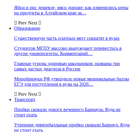
Яйца и рис дешевле, мясо дороже: как изменились цены
на продукты в Алтайском крае за…
Prev
Next
Образование
Существенную часть платных мест сократят в вузах
Студентов МГПУ массово вынуждают перевестись в
другие университеты. Комментарий…
Главные угрозы здоровью школьников: названы три
самых частых диагноза в России
Минобрнауки РФ утвердило новые минимальные баллы
ЕГЭ для поступления в вузы на 2026…
Prev
Next
Транспорт
Пробки сковали дороги вечернего Барнаула. Куда не
стоит ехать
Утренние девятибалльные пробки сковали Барнаул. Куда
не стоит ехать