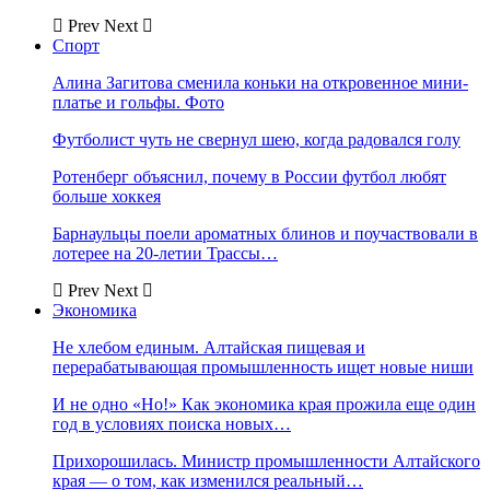
Prev
Next
Спорт
Алина Загитова сменила коньки на откровенное мини-
платье и гольфы. Фото
Футболист чуть не свернул шею, когда радовался голу
Ротенберг объяснил, почему в России футбол любят
больше хоккея
Барнаульцы поели ароматных блинов и поучаствовали в
лотерее на 20-летии Трассы…
Prev
Next
Экономика
Не хлебом единым. Алтайская пищевая и
перерабатывающая промышленность ищет новые ниши
И не одно «Но!» Как экономика края прожила еще один
год в условиях поиска новых…
Прихорошилась. Министр промышленности Алтайского
края — о том, как изменился реальный…