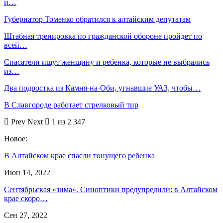
и…
Губернатор Томенко обратился к алтайским депутатам
Штабная тренировка по гражданской обороне пройдет по
всей…
Спасатели ищут женщину и ребенка, которые не выбрались
из…
Два подростка из Камня-на-Оби, угнавшие УАЗ, чтобы…
В Славгороде работает стрелковый тир
Prev
Next
1 из 2 347
Новое:
В Алтайском крае спасли тонущего ребенка
Июн 14, 2022
Сентябрьская «зима». Синоптики предупредили: в Алтайском
крае скоро…
Сен 27, 2022