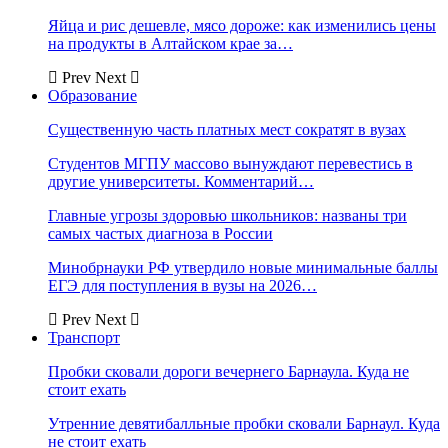
Яйца и рис дешевле, мясо дороже: как изменились цены
на продукты в Алтайском крае за…
Prev
Next
Образование
Существенную часть платных мест сократят в вузах
Студентов МГПУ массово вынуждают перевестись в
другие университеты. Комментарий…
Главные угрозы здоровью школьников: названы три
самых частых диагноза в России
Минобрнауки РФ утвердило новые минимальные баллы
ЕГЭ для поступления в вузы на 2026…
Prev
Next
Транспорт
Пробки сковали дороги вечернего Барнаула. Куда не
стоит ехать
Утренние девятибалльные пробки сковали Барнаул. Куда
не стоит ехать