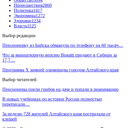
Общество
3094
Происшествия
2860
Политика
1417
Экономика
1272
Здоровье
1234
Власть
1125
Выбор редакции:
Пенсионерку из Бийска обманули по телефону на 60 тысяч…
Что за миниатюрную версию Bugatti продают в Сибири за
17,7…
Программа Х зимней олимпиады городов Алтайского края
Выбор читателей:
Пенсионеры поели грибов на даче и попали в реанимацию
В новых учебниках по истории России полностью
переписали…
За неделю 728 жителей Алтайского края пострадали от
клещей