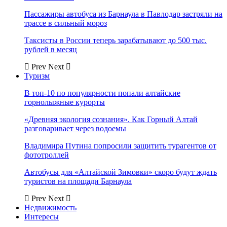
Пассажиры автобуса из Барнаула в Павлодар застряли на
трассе в сильный мороз
Таксисты в России теперь зарабатывают до 500 тыс.
рублей в месяц
Prev
Next
Туризм
В топ-10 по популярности попали алтайские
горнолыжные курорты
«Древняя экология сознания». Как Горный Алтай
разговаривает через водоемы
Владимира Путина попросили защитить турагентов от
фототроллей
Автобусы для «Алтайской Зимовки» скоро будут ждать
туристов на площади Барнаула
Prev
Next
Недвижимость
Интересы