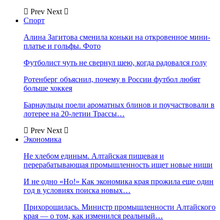
Prev
Next
Спорт
Алина Загитова сменила коньки на откровенное мини-
платье и гольфы. Фото
Футболист чуть не свернул шею, когда радовался голу
Ротенберг объяснил, почему в России футбол любят
больше хоккея
Барнаульцы поели ароматных блинов и поучаствовали в
лотерее на 20-летии Трассы…
Prev
Next
Экономика
Не хлебом единым. Алтайская пищевая и
перерабатывающая промышленность ищет новые ниши
И не одно «Но!» Как экономика края прожила еще один
год в условиях поиска новых…
Прихорошилась. Министр промышленности Алтайского
края — о том, как изменился реальный…