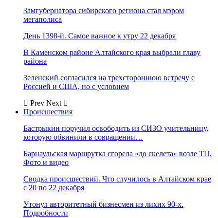
Замгубернатора сибирского региона стал мэром
мегаполиса
День 1398-й. Самое важное к утру 22 декабря
В Каменском районе Алтайского края выбрали главу
района
Зеленский согласился на трехстороннюю встречу с
Россией и США, но с условием
Prev
Next
Происшествия
Бастрыкин поручил освободить из СИЗО учительницу,
которую обвинили в совращении…
Барнаульская маршрутка сгорела «до скелета» возле ТЦ.
Фото и видео
Сводка происшествий. Что случилось в Алтайском крае
с 20 по 22 декабря
Утонул авторитетный бизнесмен из лихих 90-х.
Подробности