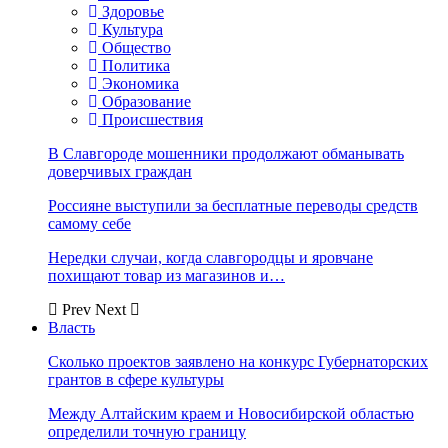
Здоровье
Культура
Общество
Политика
Экономика
Образование
Происшествия
В Славгороде мошенники продолжают обманывать
доверчивых граждан
Россияне выступили за бесплатные переводы средств
самому себе
Нередки случаи, когда славгородцы и яровчане
похищают товар из магазинов и…
Prev
Next
Власть
Сколько проектов заявлено на конкурс Губернаторских
грантов в сфере культуры
Между Алтайским краем и Новосибирской областью
определили точную границу