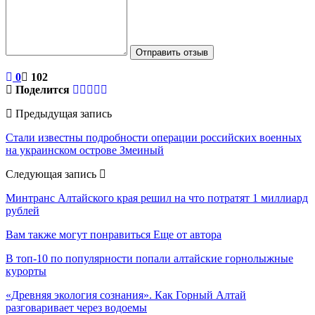
Отправить отзыв
0
102
Поделится
Предыдущая запись
Стали известны подробности операции российских военных
на украинском острове Змеиный
Следующая запись
Минтранс Алтайского края решил на что потратят 1 миллиард
рублей
Вам также могут понравиться
Еще от автора
В топ-10 по популярности попали алтайские горнолыжные
курорты
«Древняя экология сознания». Как Горный Алтай
разговаривает через водоемы