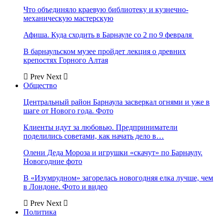
Что объединяло краевую библиотеку и кузнечно-
механическую мастерскую
Афиша. Куда сходить в Барнауле со 2 по 9 февраля
В барнаульском музее пройдет лекция о древних
крепостях Горного Алтая
Prev
Next
Общество
Центральный район Барнаула засверкал огнями и уже в
шаге от Нового года. Фото
Клиенты идут за любовью. Предприниматели
поделились советами, как начать дело в…
Олени Деда Мороза и игрушки «скачут» по Барнаулу.
Новогодние фото
В «Изумрудном» загорелась новогодняя елка лучше, чем
в Лондоне. Фото и видео
Prev
Next
Политика