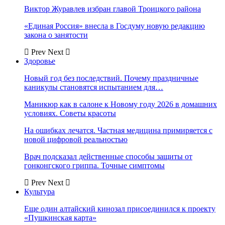
Виктор Журавлев избран главой Троицкого района
«Единая Россия» внесла в Госдуму новую редакцию
закона о занятости
Prev
Next
Здоровье
Новый год без последствий. Почему праздничные
каникулы становятся испытанием для…
Маникюр как в салоне к Новому году 2026 в домашних
условиях. Советы красоты
На ошибках лечатся. Частная медицина примиряется с
новой цифровой реальностью
Врач подсказал действенные способы защиты от
гонконгского гриппа. Точные симптомы
Prev
Next
Культура
Еще один алтайский кинозал присоединился к проекту
«Пушкинская карта»