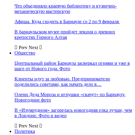
Что объединяло краевую библиотеку и кузнечно-
механическую мастерскую
Афиша. Куда сходить в Барнауле со 2 по 9 февраля
В барнаульском музее пройдет лекция о древних
крепостях Горного Алтая
Prev
Next
Общество
Центральный район Барнаула засверкал огнями и уже в
шаге от Нового года. Фото
Клиенты идут за любовью. Предприниматели
поделились советами, как начать дело в…
Олени Деда Мороза и игрушки «скачут» по Барнаулу.
Новогодние фото
В «Изумрудном» загорелась новогодняя елка лучше, чем
в Лондоне. Фото и видео
Prev
Next
Политика