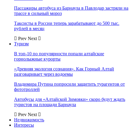
Пассажиры автобуса из Барнаула в Павлодар застряли на
трассе в сильный мороз
Таксисты в России теперь зарабатывают до 500 тыс.
рублей в месяц
Prev
Next
Туризм
В топ-10 по популярности попали алтайские
горнолыжные курорты
«Древняя экология сознания». Как Горный Алтай
разговаривает через водоемы
Владимира Путина попросили защитить турагентов от
фототроллей
Автобусы для «Алтайской Зимовки» скоро будут ждать
туристов на площади Барнаула
Prev
Next
Недвижимость
Интересы