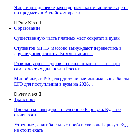
Яйца и рис дешевле, мясо дороже: как изменились цены
на продукты в Алтайском крае за…
Prev
Next
Образование
Существенную часть платных мест сократят в вузах
Студентов МГПУ массово вынуждают перевестись в
другие университеты. Комментарий…
Главные угрозы здоровью школьников: названы три
самых частых диагноза в России
Минобрнауки РФ утвердило новые минимальные баллы
ЕГЭ для поступления в вузы на 2026…
Prev
Next
Транспорт
Пробки сковали дороги вечернего Барнаула. Куда не
стоит ехать
Утренние девятибалльные пробки сковали Барнаул. Куда
не стоит ехать