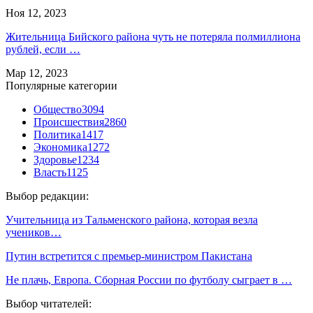
Ноя 12, 2023
Жительница Бийского района чуть не потеряла полмиллиона
рублей, если …
Мар 12, 2023
Популярные категории
Общество
3094
Происшествия
2860
Политика
1417
Экономика
1272
Здоровье
1234
Власть
1125
Выбор редакции:
Учительница из Тальменского района, которая везла
учеников…
Путин встретится с премьер-министром Пакистана
Не плачь, Европа. Сборная России по футболу сыграет в …
Выбор читателей: