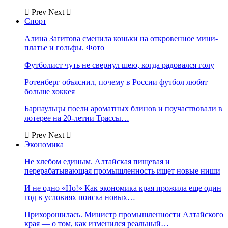
Prev
Next
Спорт
Алина Загитова сменила коньки на откровенное мини-
платье и гольфы. Фото
Футболист чуть не свернул шею, когда радовался голу
Ротенберг объяснил, почему в России футбол любят
больше хоккея
Барнаульцы поели ароматных блинов и поучаствовали в
лотерее на 20-летии Трассы…
Prev
Next
Экономика
Не хлебом единым. Алтайская пищевая и
перерабатывающая промышленность ищет новые ниши
И не одно «Но!» Как экономика края прожила еще один
год в условиях поиска новых…
Прихорошилась. Министр промышленности Алтайского
края — о том, как изменился реальный…