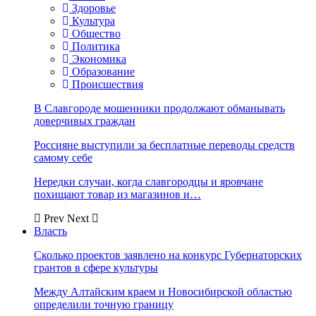
Здоровье
Культура
Общество
Политика
Экономика
Образование
Происшествия
В Славгороде мошенники продолжают обманывать
доверчивых граждан
Россияне выступили за бесплатные переводы средств
самому себе
Нередки случаи, когда славгородцы и яровчане
похищают товар из магазинов и…
Prev
Next
Власть
Сколько проектов заявлено на конкурс Губернаторских
грантов в сфере культуры
Между Алтайским краем и Новосибирской областью
определили точную границу