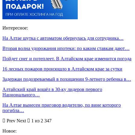
Интересное:
На Алтае шутка с автоматом обернулась для сотрудника…
Вторая волна удорожания ипотеки: по каким ставкам дают…
Пойдет снег и потеплеет. В Алтайском крае изменится погода
16 лесных пожаров произошло в Алтайском крае за сутки
Задержан подозреваемый в похищении 9-летнего ребенка в…
Алтайский край вошёл в 30-ку лидеров первого
Национального…
На Алтае вынесен приговор водителю, по вине которого
погибла…
Prev
Next
1 из 2 347
Новое: