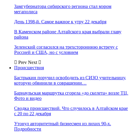
Замгубернатора сибирского региона стал мэром
мегаполиса
День 1398-й. Самое важное к утру 22 декабря
В Каменском районе Алтайского края выбрали главу
района
Зеленский согласился на трехстороннюю встречу с
Россией и США, но с условием
Prev
Next
Происшествия
Бастрыкин поручил освободить из СИЗО учительницу,
которую обвинили в совращении…
Барнаульская маршрутка сгорела «до скелета» возле ТЦ.
Фото и видео
Сводка происшествий. Что случилось в Алтайском крае
с 20 по 22 декабря
Утонул авторитетный бизнесмен из лихих 90-х.
Подробности