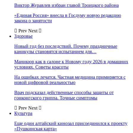
Виктор Журавлев избран главой Троицкого района
«Единая Россия» внесла в Госдуму новую редакцию
закона о занятости
Prev
Next
Здоровье
Новый год без последствий. Почему праздничные
каникулы становятся испытанием для…
Маникюр как в салоне к Новому году 2026 в домашних
условиях. Советы красоты
На ошибках лечатся. Частная медицина примиряется с
новой цифровой реальностью
Врач подсказал действенные способы защиты от
гонконгского гриппа. Точные симптомы
Prev
Next
Культура
Еще один алтайский кинозал присоединился к проекту
«Пушкинская карта»