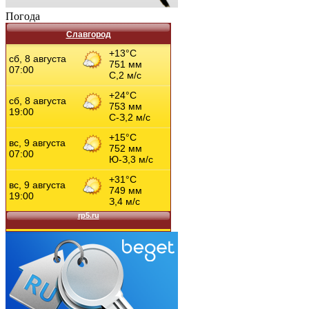
Погода
Славгород