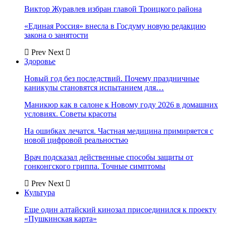
Виктор Журавлев избран главой Троицкого района
«Единая Россия» внесла в Госдуму новую редакцию
закона о занятости
Prev
Next
Здоровье
Новый год без последствий. Почему праздничные
каникулы становятся испытанием для…
Маникюр как в салоне к Новому году 2026 в домашних
условиях. Советы красоты
На ошибках лечатся. Частная медицина примиряется с
новой цифровой реальностью
Врач подсказал действенные способы защиты от
гонконгского гриппа. Точные симптомы
Prev
Next
Культура
Еще один алтайский кинозал присоединился к проекту
«Пушкинская карта»