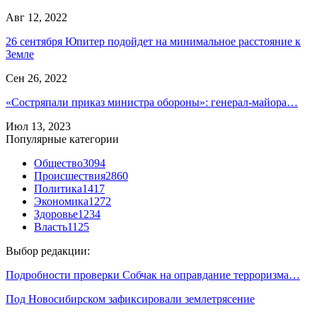
Авг 12, 2022
26 сентября Юпитер подойдет на минимальное расстояние к
Земле
Сен 26, 2022
«Состряпали приказ министра обороны»: генерал-майора…
Июл 13, 2023
Популярные категории
Общество
3094
Происшествия
2860
Политика
1417
Экономика
1272
Здоровье
1234
Власть
1125
Выбор редакции:
Подробности проверки Собчак на оправдание терроризма…
Под Новосибирском зафиксировали землетрясение