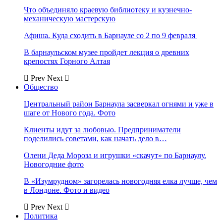
Что объединяло краевую библиотеку и кузнечно-
механическую мастерскую
Афиша. Куда сходить в Барнауле со 2 по 9 февраля
В барнаульском музее пройдет лекция о древних
крепостях Горного Алтая
Prev
Next
Общество
Центральный район Барнаула засверкал огнями и уже в
шаге от Нового года. Фото
Клиенты идут за любовью. Предприниматели
поделились советами, как начать дело в…
Олени Деда Мороза и игрушки «скачут» по Барнаулу.
Новогодние фото
В «Изумрудном» загорелась новогодняя елка лучше, чем
в Лондоне. Фото и видео
Prev
Next
Политика