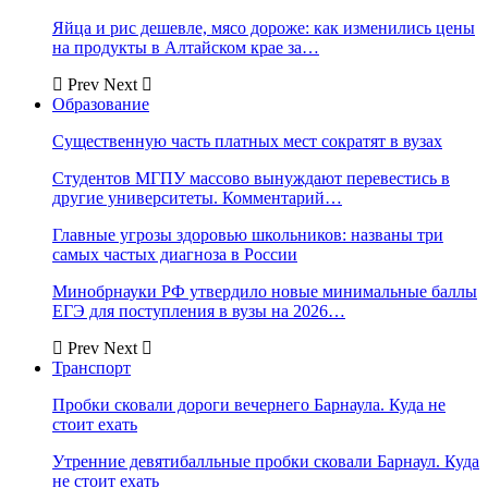
Яйца и рис дешевле, мясо дороже: как изменились цены
на продукты в Алтайском крае за…
Prev
Next
Образование
Существенную часть платных мест сократят в вузах
Студентов МГПУ массово вынуждают перевестись в
другие университеты. Комментарий…
Главные угрозы здоровью школьников: названы три
самых частых диагноза в России
Минобрнауки РФ утвердило новые минимальные баллы
ЕГЭ для поступления в вузы на 2026…
Prev
Next
Транспорт
Пробки сковали дороги вечернего Барнаула. Куда не
стоит ехать
Утренние девятибалльные пробки сковали Барнаул. Куда
не стоит ехать