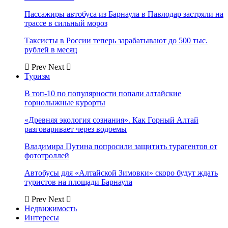
Пассажиры автобуса из Барнаула в Павлодар застряли на
трассе в сильный мороз
Таксисты в России теперь зарабатывают до 500 тыс.
рублей в месяц
Prev
Next
Туризм
В топ-10 по популярности попали алтайские
горнолыжные курорты
«Древняя экология сознания». Как Горный Алтай
разговаривает через водоемы
Владимира Путина попросили защитить турагентов от
фототроллей
Автобусы для «Алтайской Зимовки» скоро будут ждать
туристов на площади Барнаула
Prev
Next
Недвижимость
Интересы