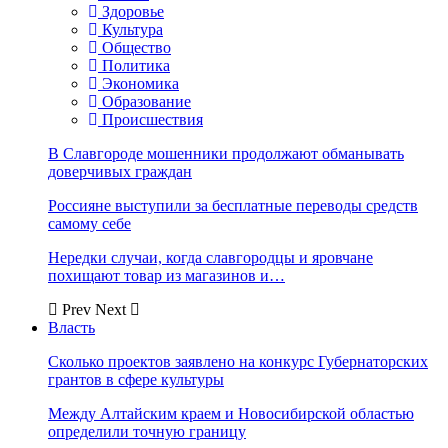
Здоровье
Культура
Общество
Политика
Экономика
Образование
Происшествия
В Славгороде мошенники продолжают обманывать
доверчивых граждан
Россияне выступили за бесплатные переводы средств
самому себе
Нередки случаи, когда славгородцы и яровчане
похищают товар из магазинов и…
Prev
Next
Власть
Сколько проектов заявлено на конкурс Губернаторских
грантов в сфере культуры
Между Алтайским краем и Новосибирской областью
определили точную границу