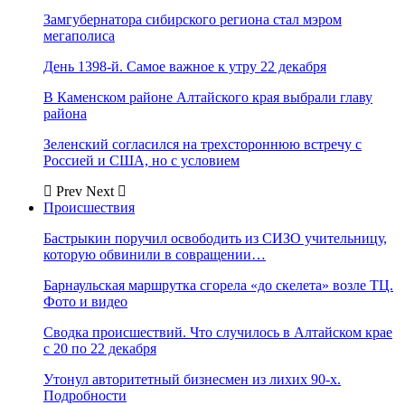
Замгубернатора сибирского региона стал мэром
мегаполиса
День 1398-й. Самое важное к утру 22 декабря
В Каменском районе Алтайского края выбрали главу
района
Зеленский согласился на трехстороннюю встречу с
Россией и США, но с условием
Prev
Next
Происшествия
Бастрыкин поручил освободить из СИЗО учительницу,
которую обвинили в совращении…
Барнаульская маршрутка сгорела «до скелета» возле ТЦ.
Фото и видео
Сводка происшествий. Что случилось в Алтайском крае
с 20 по 22 декабря
Утонул авторитетный бизнесмен из лихих 90-х.
Подробности