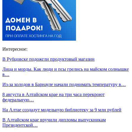
Интересное:
В Рубцовске подожгли продуктовый магазин
Лица и морды. Как люди и псы грелись на майском солнышке
в…
Из-за холодов в Барнауле начали поднимать температуру в…
8 августа в Алтайском крае на три часа перекроют
федеральную…
На Алтае создадут модельную библиотеку за 9 млн рублей
В Алтайском крае вручили дипломы выпускникам
Президентской…