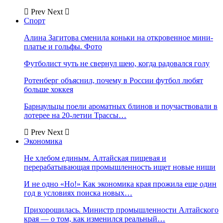
Prev
Next
Спорт
Алина Загитова сменила коньки на откровенное мини-
платье и гольфы. Фото
Футболист чуть не свернул шею, когда радовался голу
Ротенберг объяснил, почему в России футбол любят
больше хоккея
Барнаульцы поели ароматных блинов и поучаствовали в
лотерее на 20-летии Трассы…
Prev
Next
Экономика
Не хлебом единым. Алтайская пищевая и
перерабатывающая промышленность ищет новые ниши
И не одно «Но!» Как экономика края прожила еще один
год в условиях поиска новых…
Прихорошилась. Министр промышленности Алтайского
края — о том, как изменился реальный…