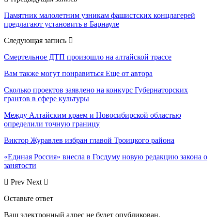
Памятник малолетним узникам фашистских концлагерей
предлагают установить в Барнауле
Следующая запись
Смертельное ДТП произошло на алтайской трассе
Вам также могут понравиться
Еще от автора
Сколько проектов заявлено на конкурс Губернаторских
грантов в сфере культуры
Между Алтайским краем и Новосибирской областью
определили точную границу
Виктор Журавлев избран главой Троицкого района
«Единая Россия» внесла в Госдуму новую редакцию закона о
занятости
Prev
Next
Оставьте ответ
Ваш электронный адрес не будет опубликован.