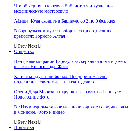
Что объединяло краевую библиотеку и кузнечно-
механическую мастерскую
Афиша. Куда сходить в Барнауле со 2 по 9 февраля
В барнаульском музее пройдет лекция о древних
крепостях Горного Алтая
Prev
Next
Общество
Центральный район Барнаула засверкал огнями и уже в
шаге от Нового года. Фото
Клиенты идут за любовью. Предприниматели
поделились советами, как начать дело в…
Олени Деда Мороза и игрушки «скачут» по Барнаулу.
Новогодние фото
В «Изумрудном» загорелась новогодняя елка лучше, чем
в Лондоне. Фото и видео
Prev
Next
Политика