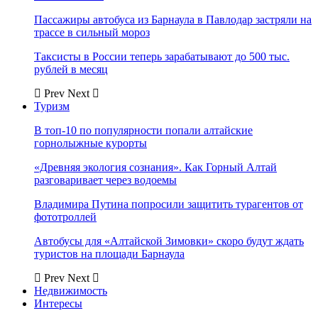
Пассажиры автобуса из Барнаула в Павлодар застряли на
трассе в сильный мороз
Таксисты в России теперь зарабатывают до 500 тыс.
рублей в месяц
Prev
Next
Туризм
В топ-10 по популярности попали алтайские
горнолыжные курорты
«Древняя экология сознания». Как Горный Алтай
разговаривает через водоемы
Владимира Путина попросили защитить турагентов от
фототроллей
Автобусы для «Алтайской Зимовки» скоро будут ждать
туристов на площади Барнаула
Prev
Next
Недвижимость
Интересы