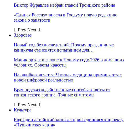
Виктор Журавлев избран главой Троицкого района
«Единая Россия» внесла в Госдуму новую редакцию
закона о занятости
Prev
Next
Здоровье
Новый год без последствий. Почему праздничные
каникулы становятся испытанием для…
Маникюр как в салоне к Новому году 2026 в домашних
условиях. Советы красоты
На ошибках лечатся. Частная медицина примиряется с
новой цифровой реальностью
Врач подсказал действенные способы защиты от
гонконгского гриппа. Точные симптомы
Prev
Next
Культура
Еще один алтайский кинозал присоединился к проекту
«Пушкинская карта»