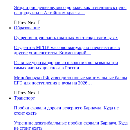
Яйца и рис дешевле, мясо дороже: как изменились цены
на продукты в Алтайском крае за…
Prev
Next
Образование
Существенную часть платных мест сократят в вузах
Студентов МГПУ массово вынуждают перевестись в
другие университеты. Комментарий…
Главные угрозы здоровью школьников: названы три
самых частых диагноза в России
Минобрнауки РФ утвердило новые минимальные баллы
ЕГЭ для поступления в вузы на 2026…
Prev
Next
Транспорт
Пробки сковали дороги вечернего Барнаула. Куда не
стоит ехать
Утренние девятибалльные пробки сковали Барнаул. Куда
не стоит ехать