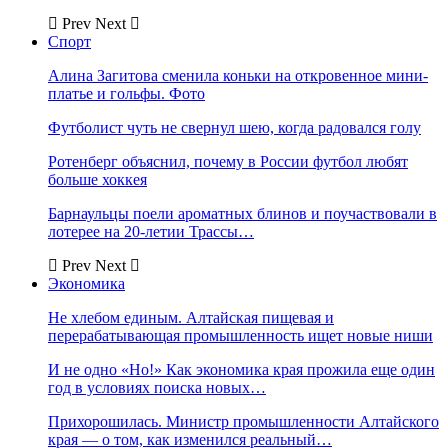
Prev
Next
Спорт
Алина Загитова сменила коньки на откровенное мини-
платье и гольфы. Фото
Футболист чуть не свернул шею, когда радовался голу
Ротенберг объяснил, почему в России футбол любят
больше хоккея
Барнаульцы поели ароматных блинов и поучаствовали в
лотерее на 20-летии Трассы…
Prev
Next
Экономика
Не хлебом единым. Алтайская пищевая и
перерабатывающая промышленность ищет новые ниши
И не одно «Но!» Как экономика края прожила еще один
год в условиях поиска новых…
Прихорошилась. Министр промышленности Алтайского
края — о том, как изменился реальный…