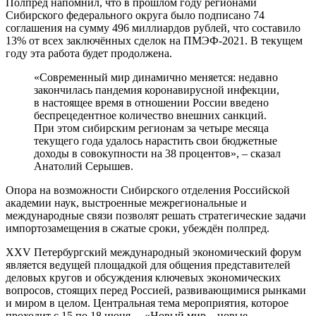
Полпред напомнил, что в прошлом году регионами
Сибирского федерального округа было подписано 74
соглашения на сумму 496 миллиардов рублей, что составило
13% от всех заключённых сделок на ПМЭФ-2021. В текущем
году эта работа будет продолжена.
«Современный мир динамично меняется: недавно
закончилась пандемия коронавирусной инфекции,
в настоящее время в отношении России введено
беспрецедентное количество внешних санкций.
При этом сибирским регионам за четыре месяца
текущего года удалось нарастить свои бюджетные
доходы в совокупности на 38 процентов», – сказал
Анатолий Серышев.
Опора на возможности Сибирского отделения Российской
академии наук, выстроенные межрегиональные и
международные связи позволят решать стратегические задачи
импортозамещения в сжатые сроки, убеждён полпред.
XXV Петербургский международный экономический форум
является ведущей площадкой для общения представителей
деловых кругов и обсуждения ключевых экономических
вопросов, стоящих перед Россией, развивающимися рынками
и миром в целом. Центральная тема мероприятия, которое
проходит с 15 по 18 июня, – «Новый мир – новые