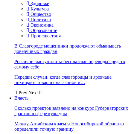
Здоровье
Культура
Общество
Политика
Экономика
Образование
Происшествия
В Славгороде мошенники продолжают обманывать
доверчивых граждан
Россияне выступили за бесплатные переводы средств
самому себе
Нередки случаи, когда славгородцы и яровчане
похищают товар из магазинов и…
Prev
Next
Власть
Сколько проектов заявлено на конкурс Губернаторских
грантов в сфере культуры
Между Алтайским краем и Новосибирской областью
определили точную границу