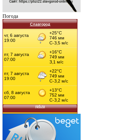
Погода
Славгород