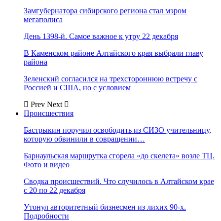
Замгубернатора сибирского региона стал мэром
мегаполиса
День 1398-й. Самое важное к утру 22 декабря
В Каменском районе Алтайского края выбрали главу
района
Зеленский согласился на трехстороннюю встречу с
Россией и США, но с условием
Prev
Next
Происшествия
Бастрыкин поручил освободить из СИЗО учительницу,
которую обвинили в совращении…
Барнаульская маршрутка сгорела «до скелета» возле ТЦ.
Фото и видео
Сводка происшествий. Что случилось в Алтайском крае
с 20 по 22 декабря
Утонул авторитетный бизнесмен из лихих 90-х.
Подробности