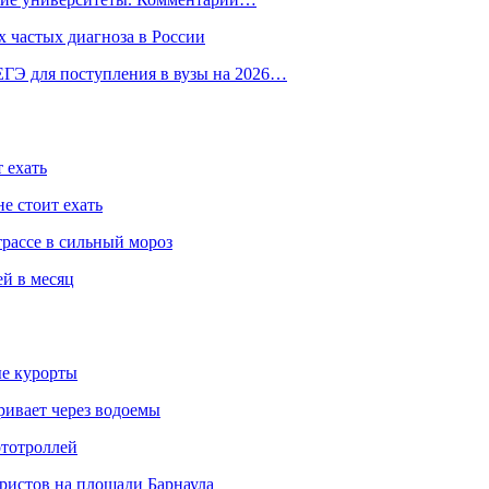
 частых диагноза в России
ГЭ для поступления в вузы на 2026…
 ехать
е стоит ехать
трассе в сильный мороз
ей в месяц
ые курорты
ривает через водоемы
ототроллей
ристов на площади Барнаула