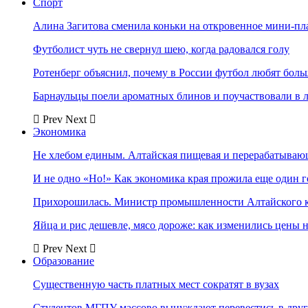
Спорт
Алина Загитова сменила коньки на откровенное мини-пл
Футболист чуть не свернул шею, когда радовался голу
Ротенберг объяснил, почему в России футбол любят боль
Барнаульцы поели ароматных блинов и поучаствовали в 
Prev
Next
Экономика
Не хлебом единым. Алтайская пищевая и перерабатыва
И не одно «Но!» Как экономика края прожила еще один 
Прихорошилась. Министр промышленности Алтайского к
Яйца и рис дешевле, мясо дороже: как изменились цены 
Prev
Next
Образование
Существенную часть платных мест сократят в вузах
Студентов МГПУ массово вынуждают перевестись в дру