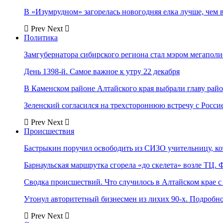
В «Изумрудном» загорелась новогодняя елка лучше, чем 
Prev
Next
Политика
Замгубернатора сибирского региона стал мэром мегаполи
День 1398-й. Самое важное к утру 22 декабря
В Каменском районе Алтайского края выбрали главу рай
Зеленский согласился на трехстороннюю встречу с Росси
Prev
Next
Происшествия
Бастрыкин поручил освободить из СИЗО учительницу, 
Барнаульская маршрутка сгорела «до скелета» возле ТЦ. 
Сводка происшествий. Что случилось в Алтайском крае с 
Утонул авторитетный бизнесмен из лихих 90-х. Подробн
Prev
Next