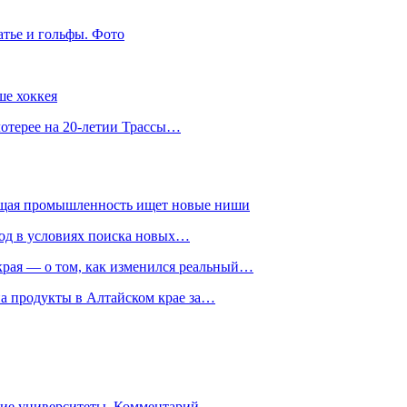
атье и гольфы. Фото
ше хоккея
лотерее на 20-летии Трассы…
ющая промышленность ищет новые ниши
год в условиях поиска новых…
рая — о том, как изменился реальный…
на продукты в Алтайском крае за…
гие университеты. Комментарий…