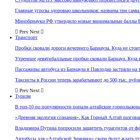
Главные угрозы здоровью школьников: названы три самых
Минобрнауки РФ утвердило новые минимальные баллы Е
Prev
Next
Транспорт
Пробки сковали дороги вечернего Барнаула. Куда не стоит
Утренние девятибалльные пробки сковали Барнаул. Куда н
Пассажиры автобуса из Барнаула в Павлодар застряли на 
Таксисты в России теперь зарабатывают до 500 тыс. рубл
Prev
Next
Туризм
В топ-10 по популярности попали алтайские горнолыжн
«Древняя экология сознания». Как Горный Алтай разгова
Владимира Путина попросили защитить турагентов от ф
Автобусы для «Алтайской Зимовки» скоро будут ждать ту