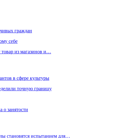
чивых граждан
ому себе
 товар из магазинов и…
антов в сфере культуры
еделили точную границу
а о занятости
улы становятся испытанием для…