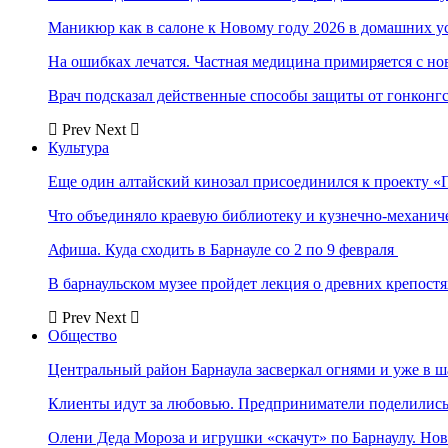
Маникюр как в салоне к Новому году 2026 в домашних у
На ошибках лечатся. Частная медицина примиряется с н
Врач подсказал действенные способы защиты от гонконг
Prev
Next
Культура
Еще один алтайский кинозал присоединился к проекту «
Что объединяло краевую библиотеку и кузнечно-механи
Афиша. Куда сходить в Барнауле со 2 по 9 февраля
В барнаульском музее пройдет лекция о древних крепост
Prev
Next
Общество
Центральный район Барнаула засверкал огнями и уже в ш
Клиенты идут за любовью. Предприниматели поделились 
Олени Деда Мороза и игрушки «скачут» по Барнаулу. Но