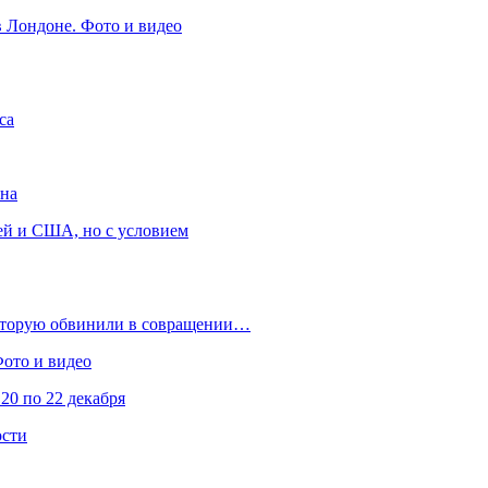
в Лондоне. Фото и видео
са
она
ей и США, но с условием
которую обвинили в совращении…
Фото и видео
20 по 22 декабря
ости