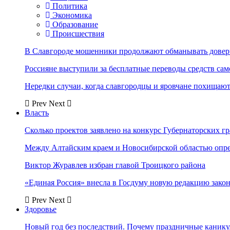
Политика
Экономика
Образование
Происшествия
В Славгороде мошенники продолжают обманывать довер
Россияне выступили за бесплатные переводы средств сам
Нередки случаи, когда славгородцы и яровчане похищают
Prev
Next
Власть
Сколько проектов заявлено на конкурс Губернаторских гр
Между Алтайским краем и Новосибирской областью опр
Виктор Журавлев избран главой Троицкого района
«Единая Россия» внесла в Госдуму новую редакцию закон
Prev
Next
Здоровье
Новый год без последствий. Почему праздничные каник