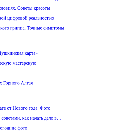
словиях. Советы красоты
овой цифровой реальностью
ского гриппа. Точные симптомы
Пушкинская карта»
ческую мастерскую
ях Горного Алтая
аге от Нового года. Фото
советами, как начать дело в…
вогодние фото