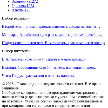
Экономика
1272
Здоровье
1234
Власть
1125
Выбор редакции:
Второй этап приема первоклассников в школы начался в…
Минздрав Алтайского края рассказал о зарплатах врачей в…
Пойдет снег и потеплеет. В Алтайском крае изменится погода
Выбор читателей:
В Алтайском крае снимут сериал в жанре драмеди
Вежливый россиянин ограбил аптеку, извинился перед…
Что в Госдуме рассказали о дачных налогах
© 2026 - Славгород - последние новости сегодня. Все права
защищены.
Свободное копирование и распространение материалов с
нашего сайта разрешено только с указанием активной ссылки
на источник. Указание ссылки также является обязательным
при копировании материалов в социальные сети или