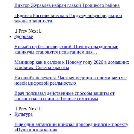
Виктор Журавлев избран главой Троицкого района
«Единая Россия» внесла в Госдуму новую редакцию
закона о занятости
Prev
Next
Здоровье
Новый год без последствий. Почему праздничные
каникулы становятся испытанием для…
Маникюр как в салоне к Новому году 2026 в домашних
условиях. Советы красоты
На ошибках лечатся. Частная медицина примиряется с
новой цифровой реальностью
Врач подсказал действенные способы защиты от
гонконгского гриппа. Точные симптомы
Prev
Next
Культура
Еще один алтайский кинозал присоединился к проекту
«Пушкинская карта»