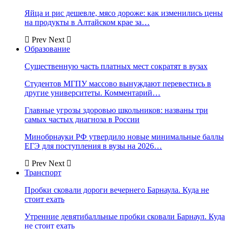
Яйца и рис дешевле, мясо дороже: как изменились цены
на продукты в Алтайском крае за…
Prev
Next
Образование
Существенную часть платных мест сократят в вузах
Студентов МГПУ массово вынуждают перевестись в
другие университеты. Комментарий…
Главные угрозы здоровью школьников: названы три
самых частых диагноза в России
Минобрнауки РФ утвердило новые минимальные баллы
ЕГЭ для поступления в вузы на 2026…
Prev
Next
Транспорт
Пробки сковали дороги вечернего Барнаула. Куда не
стоит ехать
Утренние девятибалльные пробки сковали Барнаул. Куда
не стоит ехать