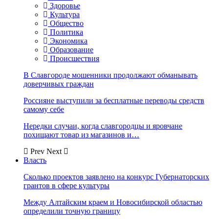
Здоровье
Культура
Общество
Политика
Экономика
Образование
Происшествия
В Славгороде мошенники продолжают обманывать
доверчивых граждан
Россияне выступили за бесплатные переводы средств
самому себе
Нередки случаи, когда славгородцы и яровчане
похищают товар из магазинов и…
Prev
Next
Власть
Сколько проектов заявлено на конкурс Губернаторских
грантов в сфере культуры
Между Алтайским краем и Новосибирской областью
определили точную границу