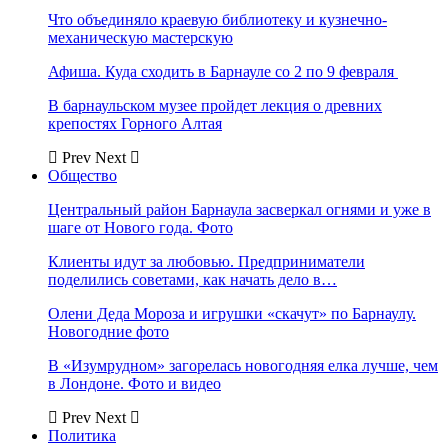
Что объединяло краевую библиотеку и кузнечно-
механическую мастерскую
Афиша. Куда сходить в Барнауле со 2 по 9 февраля
В барнаульском музее пройдет лекция о древних
крепостях Горного Алтая
Prev
Next
Общество
Центральный район Барнаула засверкал огнями и уже в
шаге от Нового года. Фото
Клиенты идут за любовью. Предприниматели
поделились советами, как начать дело в…
Олени Деда Мороза и игрушки «скачут» по Барнаулу.
Новогодние фото
В «Изумрудном» загорелась новогодняя елка лучше, чем
в Лондоне. Фото и видео
Prev
Next
Политика