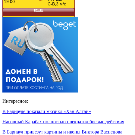
Интересное:
В Барнауле показали мюзикл «Хан Алтай»
Нагорный Карабах полностью прекратил боевые действия
В Барнаул привезут картины и иконы Виктора Васнецова