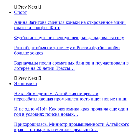
Prev
Next
Спорт
Алина Загитова сменила коньки на откровенное мини-
платье и гольфы. Фото
Футболист чуть не свернул шею, когда радовался голу
Ротенберг объяснил, почему в России футбол любят
больше хоккея
Барнаульцы поели ароматных блинов и поучаствовали в
лотерее на 20-летии Трассы…
Prev
Next
Экономика
Не хлебом единым. Алтайская пищевая и
перерабатывающая промышленность ищет новые ниши
И не одно «Но!» Как экономика края прожила еще один
год в условиях поиска новых…
Прихорошилась. Министр промышленности Алтайского
края — о том, как изменился реальный…