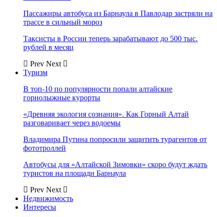
Пассажиры автобуса из Барнаула в Павлодар застряли на
трассе в сильный мороз
Таксисты в России теперь зарабатывают до 500 тыс.
рублей в месяц
Prev
Next
Туризм
В топ-10 по популярности попали алтайские
горнолыжные курорты
«Древняя экология сознания». Как Горный Алтай
разговаривает через водоемы
Владимира Путина попросили защитить турагентов от
фототроллей
Автобусы для «Алтайской Зимовки» скоро будут ждать
туристов на площади Барнаула
Prev
Next
Недвижимость
Интересы