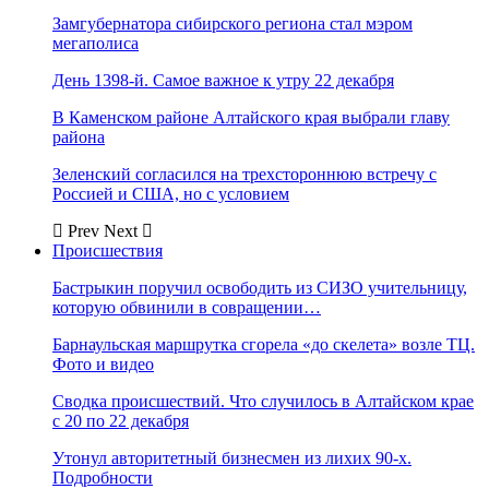
Замгубернатора сибирского региона стал мэром
мегаполиса
День 1398-й. Самое важное к утру 22 декабря
В Каменском районе Алтайского края выбрали главу
района
Зеленский согласился на трехстороннюю встречу с
Россией и США, но с условием
Prev
Next
Происшествия
Бастрыкин поручил освободить из СИЗО учительницу,
которую обвинили в совращении…
Барнаульская маршрутка сгорела «до скелета» возле ТЦ.
Фото и видео
Сводка происшествий. Что случилось в Алтайском крае
с 20 по 22 декабря
Утонул авторитетный бизнесмен из лихих 90-х.
Подробности