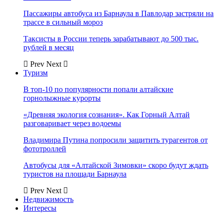
Пассажиры автобуса из Барнаула в Павлодар застряли на
трассе в сильный мороз
Таксисты в России теперь зарабатывают до 500 тыс.
рублей в месяц
Prev
Next
Туризм
В топ-10 по популярности попали алтайские
горнолыжные курорты
«Древняя экология сознания». Как Горный Алтай
разговаривает через водоемы
Владимира Путина попросили защитить турагентов от
фототроллей
Автобусы для «Алтайской Зимовки» скоро будут ждать
туристов на площади Барнаула
Prev
Next
Недвижимость
Интересы