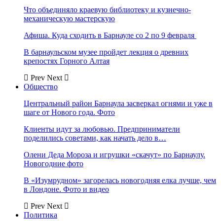
Что объединяло краевую библиотеку и кузнечно-
механическую мастерскую
Афиша. Куда сходить в Барнауле со 2 по 9 февраля
В барнаульском музее пройдет лекция о древних
крепостях Горного Алтая
Prev
Next
Общество
Центральный район Барнаула засверкал огнями и уже в
шаге от Нового года. Фото
Клиенты идут за любовью. Предприниматели
поделились советами, как начать дело в…
Олени Деда Мороза и игрушки «скачут» по Барнаулу.
Новогодние фото
В «Изумрудном» загорелась новогодняя елка лучше, чем
в Лондоне. Фото и видео
Prev
Next
Политика