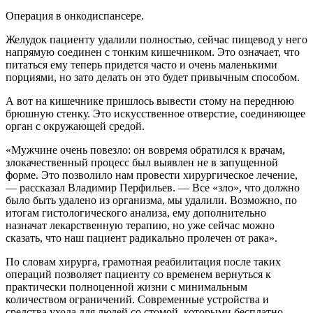
Операция в онкодиспансере.
Желудок пациенту удалили полностью, сейчас пищевод у него
напрямую соединен с тонким кишечником. Это означает, что
питаться ему теперь придется часто и очень маленькими
порциями, но зато делать он это будет привычным способом.
А вот на кишечнике пришлось вывести стому на переднюю
брюшную стенку. Это искусственное отверстие, соединяющее
орган с окружающей средой.
«Мужчине очень повезло: он вовремя обратился к врачам,
злокачественный процесс был выявлен не в запущенной
форме. Это позволило нам провести хирургическое лечение,
— рассказал Владимир Перфильев. — Все «зло», что должно
было быть удалено из организма, мы удалили. Возможно, по
итогам гистологического анализа, ему дополнительно
назначат лекарственную терапию, но уже сейчас можно
сказать, что наш пациент радикально пролечен от рака».
По словам хирурга, грамотная реабилитация после таких
операций позволяет пациенту со временем вернуться к
практически полноценной жизни с минимальным
количеством ограничений. Современные устройства и
средства ухода для людей со стомой, которыми бесплатно