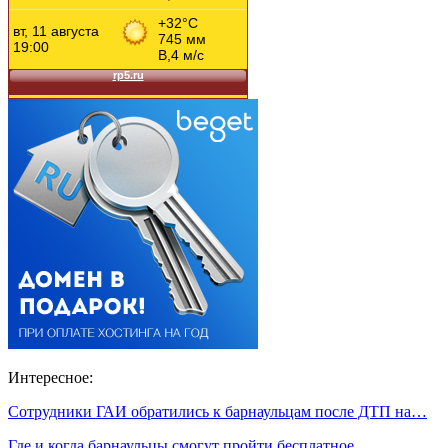
Интересное:
Сотрудники ГАИ обратились к барнаульцам после ДТП на…
Где и когда барнаульцы смогут пройти бесплатное…