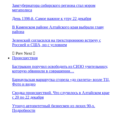
Замгубернатора сибирского региона стал мэром
мегаполиса
День 1398-й. Самое важное к утру 22 декабря
В Каменском районе Алтайского края выбрали главу
района
Зеленский согласился на трехстороннюю встречу с
Россией и США, но с условием
Prev
Next
Происшествия
Бастрыкин поручил освободить из СИЗО учительницу,
которую обвинили в совращении…
Барнаульская маршрутка сгорела «до скелета» возле ТЦ.
Фото и видео
Сводка происшествий. Что случилось в Алтайском крае
с 20 по 22 декабря
Утонул авторитетный бизнесмен из лихих 90-х.
Подробности