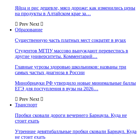
Яйца и рис дешевле, мясо дороже: как изменились цены
на продукты в Алтайском крае за…
Prev
Next
Образование
Существенную часть платных мест сократят в вузах
Студентов МГПУ массово вынуждают перевестись в
другие университеты. Комментарий…
Главные угрозы здоровью школьников: названы три
самых частых диагноза в России
Минобрнауки РФ утвердило новые минимальные баллы
ЕГЭ для поступления в вузы на 2026…
Prev
Next
Транспорт
Пробки сковали дороги вечернего Барнаула. Куда не
стоит ехать
Утренние девятибалльные пробки сковали Барнаул. Куда
не стоит ехать