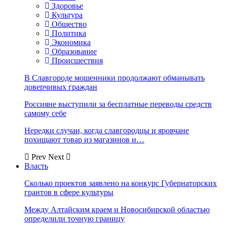
Здоровье
Культура
Общество
Политика
Экономика
Образование
Происшествия
В Славгороде мошенники продолжают обманывать
доверчивых граждан
Россияне выступили за бесплатные переводы средств
самому себе
Нередки случаи, когда славгородцы и яровчане
похищают товар из магазинов и…
Prev
Next
Власть
Сколько проектов заявлено на конкурс Губернаторских
грантов в сфере культуры
Между Алтайским краем и Новосибирской областью
определили точную границу