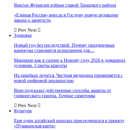
Виктор Журавлев избран главой Троицкого района
«Единая Россия» внесла в Госдуму новую редакцию
закона о занятости
Prev
Next
Здоровье
Новый год без последствий. Почему праздничные
каникулы становятся испытанием для…
Маникюр как в салоне к Новому году 2026 в домашних
условиях. Советы красоты
На ошибках лечатся. Частная медицина примиряется с
новой цифровой реальностью
Врач подсказал действенные способы защиты от
гонконгского гриппа. Точные симптомы
Prev
Next
Культура
Еще один алтайский кинозал присоединился к проекту
«Пушкинская карта»