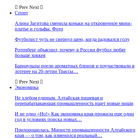
Prev
Next
Спорт
Алина Загитова сменила коньки на откровенное мини-
платье и гольфы. Фото
Футболист чуть не свернул шею, когда радовался голу
Ротенберг объяснил, почему в России футбол любят
больше хоккея
Барнаульцы поели ароматных блинов и поучаствовали в
лотерее на 20-летии Трассы…
Prev
Next
Экономика
Не хлебом единым. Алтайская пищевая и
перерабатывающая промышленность ищет новые ниши
И не одно «Но!» Как экономика края прожила еще один
год в условиях поиска новых…
Прихорошилась. Министр промышленности Алтайского
края — о том, как изменился реальный…