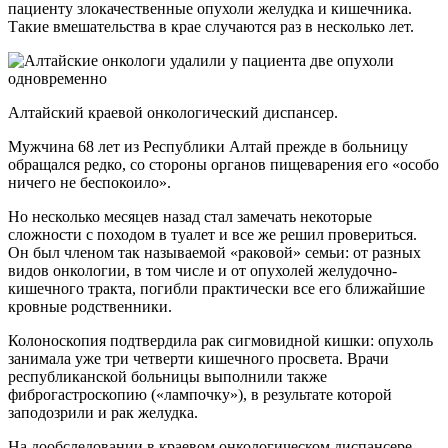
пациенту злокачественные опухоли желудка и кишечника.
Такие вмешательства в крае случаются раз в несколько лет.
Алтайский краевой онкологический диспансер.
Мужчина 68 лет из Республики Алтай прежде в больницу
обращался редко, со стороны органов пищеварения его «особо
ничего не беспокоило».
Но несколько месяцев назад стал замечать некоторые
сложности с походом в туалет и все же решил провериться.
Он был членом так называемой «раковой» семьи: от разных
видов онкологии, в том числе и от опухолей желудочно-
кишечного тракта, погибли практически все его ближайшие
кровные родственники.
Колоноскопия подтвердила рак сигмовидной кишки: опухоль
занимала уже три четверти кишечного просвета. Врачи
республиканской больницы выполнили также
фиброгастроскопию («лампочку»), в результате которой
заподозрили и рак желудка.
На дообследовании в краевом онкологическом диспансере